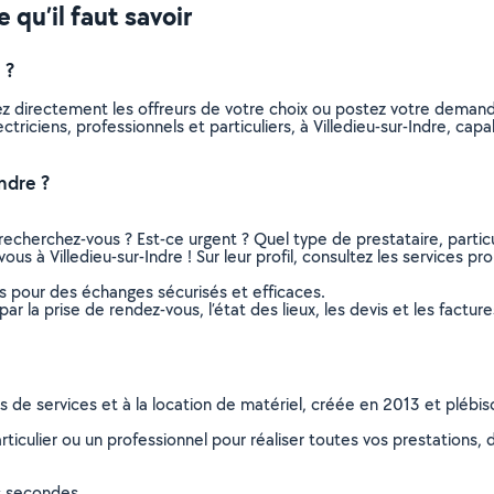
e qu’il faut savoir
 ?
nez directement les offreurs de votre choix ou postez votre dema
lectriciens, professionnels et particuliers, à Villedieu-sur-Indre, 
ndre ?
recherchez-vous ? Est-ce urgent ? Quel type de prestataire, particu
ous à Villedieu-sur-Indre ! Sur leur profil, consultez les services pr
ns pour des échanges sécurisés et efficaces.
r la prise de rendez-vous, l’état des lieux, les devis et les facture
ns de services et à la location de matériel, créée en 2013 et plébi
culier ou un professionnel pour réaliser toutes vos prestations, d
s secondes.