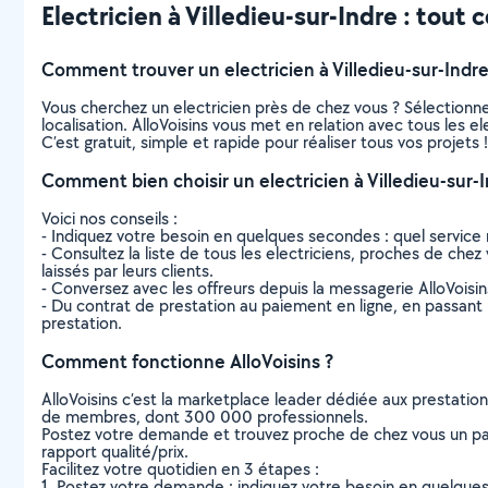
Electricien à Villedieu-sur-Indre : tout c
Comment trouver un electricien à Villedieu-sur-Indre
Vous cherchez un electricien près de chez vous ? Sélection
localisation. AlloVoisins vous met en relation avec tous les e
C’est gratuit, simple et rapide pour réaliser tous vos projets !
Comment bien choisir un electricien à Villedieu-sur-I
Voici nos conseils :
- Indiquez votre besoin en quelques secondes : quel service 
- Consultez la liste de tous les electriciens, proches de chez v
laissés par leurs clients.
- Conversez avec les offreurs depuis la messagerie AlloVoisi
- Du contrat de prestation au paiement en ligne, en passant pa
prestation.
Comment fonctionne AlloVoisins ?
AlloVoisins c’est la marketplace leader dédiée aux prestatio
de membres, dont 300 000 professionnels.
Postez votre demande et trouvez proche de chez vous un parti
rapport qualité/prix.
Facilitez votre quotidien en 3 étapes :
1. Postez votre demande : indiquez votre besoin en quelque