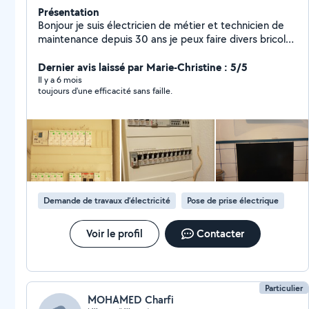
Présentation
Bonjour je suis électricien de métier et technicien de
maintenance depuis 30 ans je peux faire divers bricole
comme petite plomberie électricité montage de
meubles nettoyage terrasse dépannage
Dernier avis laissé par Marie-Christine : 5/5
électroménager soudure acier et inox .transport de
Il y a 6 mois
toujours d'une efficacité sans faille.
meuble ou electromenager garde d'animaux à chez le
propriétaire. et pose de carrelage mural ,transport de
meuble et électroménager ,manutention
Demande de travaux d’électricité
Pose de prise électrique
Voir le profil
Contacter
Particulier
MOHAMED Charfi