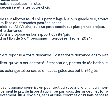
nnels en quelques minutes.
sécurisée et faites votre choix !
sur AlloVoisins, du plus petit village à la plus grande ville, tro
 millions de demandes postées par an
ible sur AlloVoisins, du plus petit besoin aux plus grands projets.
votre demande
oVoisins propose un bon rapport qualité/prix
chantillon de 5 671 personnes interrogées (Février 2024)
remière réponse à votre demande. Postez votre demande et trouve
e
ers, qui vous ont contacté. Présentation, photos de réalisation, exp
s échanges sécurisés et efficaces grâce aux outils intégrés.
et sans aucune commission pour tout utilisateur cherchant un membre
uement le prix de la prestation, fixé par vous, demandeur, et l’offr
rectement sur AlloVoisins, sans aucune commission ni frais bancaire