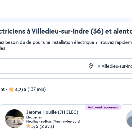
ctriciens à Villedieu-sur-Indre (36) et alent
 besoin d'aide pour une installation électrique ? Trouvez rapidement
es !
à
ent
-
4,7/5
(137 avis)
Auto-entrepreneur
Jerome Houille (JH ELEC)
Électricien
Neuillay-les-Bois (Neuillay-les-Bois)
5/5
(2 avis)