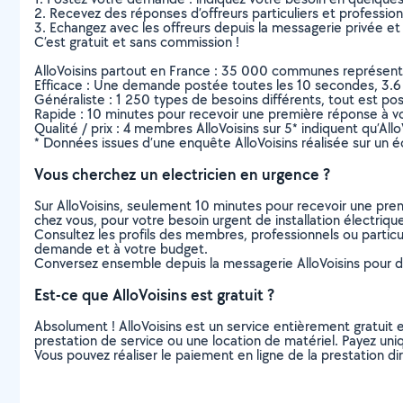
2. Recevez des réponses d’offreurs particuliers et professio
3. Echangez avec les offreurs depuis la messagerie privée et 
C’est gratuit et sans commission !
AlloVoisins partout en France : 35 000 communes représentées 
Efficace : Une demande postée toutes les 10 secondes, 3.6
Généraliste : 1 250 types de besoins différents, tout est poss
Rapide : 10 minutes pour recevoir une première réponse à 
Qualité / prix : 4 membres AlloVoisins sur 5* indiquent qu’All
* Données issues d’une enquête AlloVoisins réalisée sur un é
Vous cherchez un electricien en urgence ?
Sur AlloVoisins, seulement 10 minutes pour recevoir une p
chez vous, pour votre besoin urgent de installation électriqu
Consultez les profils des membres, professionnels ou particuli
demande et à votre budget.
Conversez ensemble depuis la messagerie AlloVoisins pour de
Est-ce que AlloVoisins est gratuit ?
Absolument ! AlloVoisins est un service entièrement gratuit 
prestation de service ou une location de matériel. Payez uniq
Vous pouvez réaliser le paiement en ligne de la prestation di