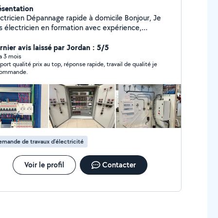
ésentation
épannage rapide à domicile Bonjour, Je
is électricien en formation avec expérience,
sponible pour vos petits travaux et dépannages à
cile sur Châteauroux et alentours. Mes services : -
rnier avis laissé par Jordan : 5/5
placement de prises / interrupteurs - Installation
 a 3 mois
port qualité prix au top, réponse rapide, travail de qualité je
es - Dépannage électrique simple - Remise
commande.
at petites installations - Montage de meubles -
onseils Intervention rapide travail sérieux et
ables (à partir de 30 selon
on) Secteur : Châteauroux et alentours
hésitez pas à me contacter en message ou
léphone pour plus d'informations
mande de travaux d’électricité
Voir le profil
Contacter