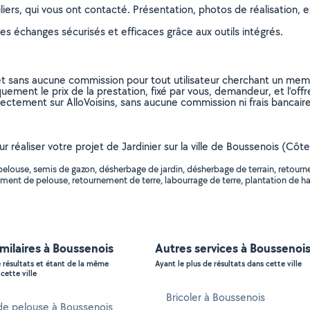
ers, qui vous ont contacté. Présentation, photos de réalisation, exp
s échanges sécurisés et efficaces grâce aux outils intégrés.
et sans aucune commission pour tout utilisateur cherchant un membre
uement le prix de la prestation, fixé par vous, demandeur, et l’offr
rectement sur AlloVoisins, sans aucune commission ni frais bancaire
ur réaliser votre projet de Jardinier sur la ville de Boussenois (Côt
elouse, semis de gazon, désherbage de jardin, désherbage de terrain, retourn
ement de pelouse, retournement de terre, labourrage de terre, plantation de ha
imilaires à Boussenois
Autres services à Boussenoi
e résultats et étant de la même
Ayant le plus de résultats dans cette ville
cette ville
Bricoler à Boussenois
de pelouse à Boussenois