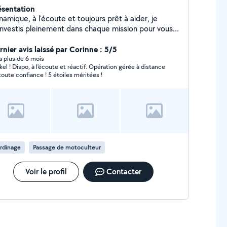
ésentation
amique, à l'écoute et toujours prêt à aider, je
investis pleinement dans chaque mission pour vous
r un service de qualité. Que ce soit pour un coup
main ou une tâche particulière, je suis sérieux, fiable
rnier avis laissé par Corinne : 5/5
tivé à rendre service. Besoin d'un partenaire de
y a plus de 6 mois
kel ! Dispo, à l'écoute et réactif. Opération gérée à distance
nfiance ? Contactez-moi ! Je serais ravi de contribuer
toute confiance ! 5 étoiles méritées !
à vos projets ! À bientôt !
rdinage
Passage de motoculteur
Voir le profil
Contacter