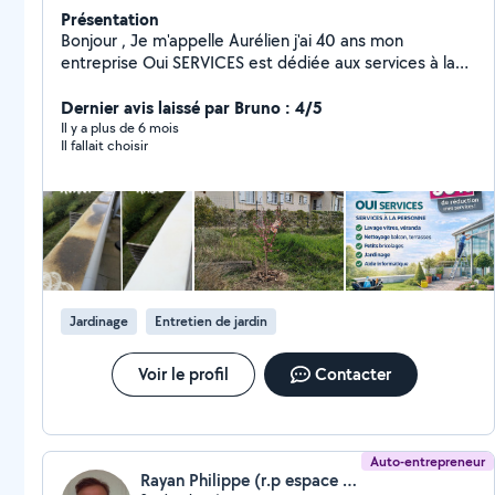
Présentation
Bonjour , Je m'appelle Aurélien j'ai 40 ans mon
entreprise Oui SERVICES est dédiée aux services à la
personne . Je suis passionné de nettoyage, jardinage
et bricolage . Je peux vous aider pour tout type de
Dernier avis laissé par Bruno : 4/5
travaux ( nettoyage automobile, nettoyage canapé,
Il y a plus de 6 mois
Il fallait choisir
tonte , jardinage , montage de meuble , petite
plomberie , petit travaux électrique ,..). Je peux
également vous aider en informatique ( excel , word ,
création de pages internet, prise en main pc , mise à
jour ... Etc) Je possède également une remorque pour
évacuer vos déchets. Je suis sérieux , ponctuel et j'ai le
goût du travail bien fait Je propose le crédit d'impôts à
50 pour cent et je prends également les CESU.
Jardinage
Entretien de jardin
Voir le profil
Contacter
Auto-entrepreneur
Rayan Philippe (r.p espace vert)