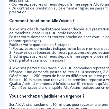
leurs clients.
- Conversez avec les offreurs depuis la messagerie AlloVoisi
- Du contrat de prestation au paiement en ligne, en passant pa
prestation.
Comment fonctionne AlloVoisins ?
AlloVoisins c’est la marketplace leader dédiée aux prestatio
de membres, dont 300 000 professionnels.
Postez votre demande et trouvez proche de chez vous un parti
rapport qualité/prix.
Facilitez votre quotidien en 3 étapes :
1. Postez votre demande : indiquez votre besoin en quelque
2. Recevez des réponses d’offreurs particuliers et professio
3. Echangez avec les offreurs depuis la messagerie privée et 
C’est gratuit et sans commission !
AlloVoisins partout en France : 35 000 communes représentées 
Efficace : Une demande postée toutes les 10 secondes, 3.6
Généraliste : 1 250 types de besoins différents, tout est poss
Rapide : 10 minutes pour recevoir une première réponse à 
Qualité / prix : 4 membres AlloVoisins sur 5* indiquent qu’All
* Données issues d’une enquête AlloVoisins réalisée sur un é
Vous cherchez un jardinier en urgence ?
Sur AlloVoisins, seulement 10 minutes pour recevoir une p
chez vous, pour votre besoin urgent de jardinier