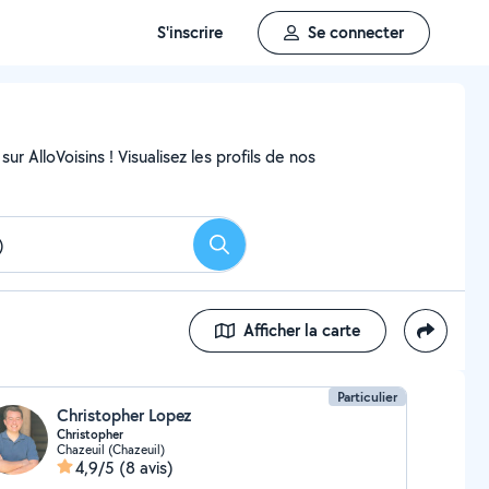
S'inscrire
Se connecter
ur AlloVoisins ! Visualisez les profils de nos
Rechercher
Afficher la carte
Particulier
Christopher Lopez
Christopher
Chazeuil (Chazeuil)
4,9/5
(8 avis)