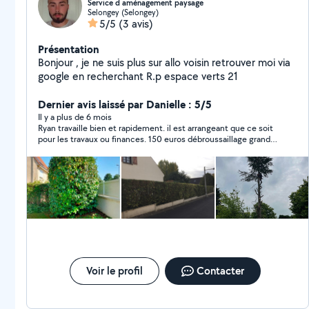
Service d aménagement paysage
Selongey (Selongey)
5/5
(3 avis)
Présentation
Bonjour , je ne suis plus sur allo voisin retrouver moi via
google en recherchant R.p espace verts 21
Dernier avis laissé par Danielle : 5/5
Il y a plus de 6 mois
Ryan travaille bien et rapidement. il est arrangeant que ce soit
pour les travaux ou finances. 150 euros débroussaillage grand
terrain+ 90 euros décharge grange remplie. Je recommande
Voir le profil
Contacter