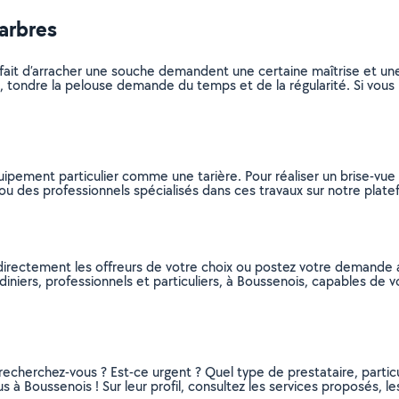
’arbres
u le fait d’arracher une souche demandent une certaine maîtrise et u
, tondre la pelouse demande du temps et de la régularité. Si vous 
ent particulier comme une tarière. Pour réaliser un brise-vue et
rs ou des professionnels spécialisés dans ces travaux sur notre plate
z directement les offreurs de votre choix ou postez votre demande
jardiniers, professionnels et particuliers, à Boussenois, capables d
recherchez-vous ? Est-ce urgent ? Quel type de prestataire, particu
us à Boussenois ! Sur leur profil, consultez les services proposés, le