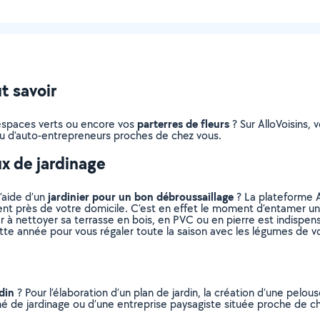
ut savoir
parterres de fleurs
s espaces verts ou encore vos
? Sur AlloVoisins, 
s ou d’auto-entrepreneurs proches de chez vous.
ux de jardinage
jardinier pour un bon débroussaillage
l’aide d’un
? La plateforme A
vent près de votre domicile. C’est en effet le moment d’entamer un
er à nettoyer sa terrasse en bois, en PVC ou en pierre est indispen
ette année pour vous régaler toute la saison avec les légumes de vo
din
? Pour l’élaboration d’un plan de jardin, la création d’une pelou
nné de jardinage ou d’une entreprise paysagiste située proche de ch