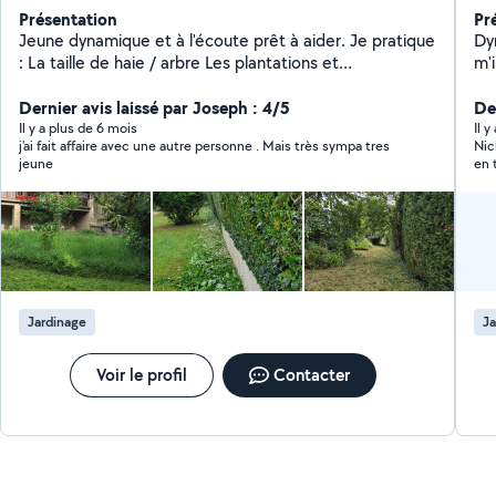
Présentation
Pr
Jeune dynamique et à l'écoute prêt à aider. Je pratique
Dyn
: La taille de haie / arbre Les plantations et
m'
préparations de jardin Évacuation déchets vert ou
offri
autres Nettoyage terrasse / mur / muret / allée
Dernier avis laissé par Joseph : 4/5
de 
De
Rangement ou fendre du bois Je suis jeune paysagiste
et mo
Il y a plus de 6 mois
Il 
j'ai fait affaire avec une autre personne . Mais très sympa tres
Nic
depuis 4 ans aujourd'hui j'exerce mon métier pour vous
co
jeune
en 
aidez et embellir vos extérieurs Devis gratuits !
Jardinage
Ja
Voir le profil
Contacter