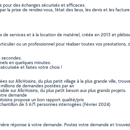
ns pour des échanges sécurisés et efficaces.
r la prise de rendez-vous, l’état des lieux, les devis et les facture
ns de services et à la location de matériel, créée en 2013 et plébi
culier ou un professionnel pour réaliser toutes vos prestations, d
s secondes.
nnels en quelques minutes.
sécurisée et faites votre choix !
sur AlloVoisins, du plus petit village à la plus grande ville, tro
 millions de demandes postées par an
ible sur AlloVoisins, du plus petit besoin aux plus grands projets.
votre demande
oVoisins propose un bon rapport qualité/prix
chantillon de 5 671 personnes interrogées (Février 2024)
remière réponse à votre demande. Postez votre demande et trouve