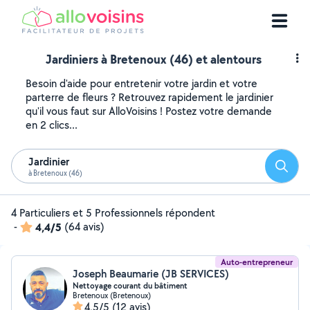
Jardiniers à Bretenoux (46) et alentours
Besoin d'aide pour entretenir votre jardin et votre
parterre de fleurs ? Retrouvez rapidement le jardinier
qu'il vous faut sur AlloVoisins ! Postez votre demande
en 2 clics...
Jardinier
Reche
à Bretenoux (46)
4 Particuliers et 5 Professionnels répondent
-
4,4/5
(64 avis)
Auto-entrepreneur
Joseph Beaumarie (JB SERVICES)
Nettoyage courant du bâtiment
Bretenoux (Bretenoux)
4,5/5
(12 avis)