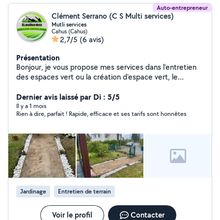
Auto-entrepreneur
Clément Serrano (C S Multi services)
Mutli services
Cahus (Cahus)
2,7/5
(6 avis)
Présentation
Bonjour, je vous propose mes services dans l'entretien
des espaces vert ou la création d'espace vert, le
bricolage, la petite maçonnerie. N'hésitez pas a me
contacter pour un devis.
Dernier avis laissé par Di : 5/5
Il y a 1 mois
Rien à dire, parfait ! Rapide, efficace et ses tarifs sont honnêtes
Jardinage
Entretien de terrain
Voir le profil
Contacter