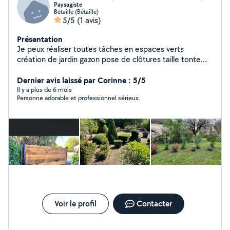
Paysagiste
Bétaille (Bétaille)
5/5
(1 avis)
Présentation
Je peux réaliser toutes tâches en espaces verts
création de jardin gazon pose de clôtures taille tonte
debroussaillage nettoyage de propriété élagage
création de massif.
Dernier avis laissé par Corinne : 5/5
Il y a plus de 6 mois
Personne adorable et professionnel sérieux.
Voir le profil
Contacter