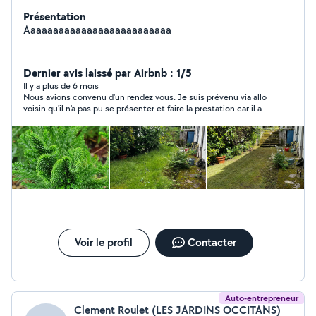
Présentation
Aaaaaaaaaaaaaaaaaaaaaaaaaa
Dernier avis laissé par Airbnb : 1/5
Il y a plus de 6 mois
Nous avions convenu d'un rendez vous. Je suis prévenu via allo
voisin qu'il n'a pas pu se présenter et faire la prestation car il a
eu un empêchement. je continue de discuter pour trouver un
moment de remplacement et plus de nouvelles. j'ai envoyé des
messages via SMS toujours pas de nouvelles. Nous avons fini
par prendre quelqu'un d'autre car nous avions déjà mis la tonte
de notre pelouse en attente car ce monsieur n'était pas
disponible.
Voir le profil
Contacter
Auto-entrepreneur
Clement Roulet (LES JARDINS OCCITANS)