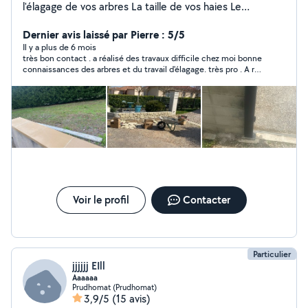
l'élagage de vos arbres La taille de vos haies Le
debroussaillage Ainsi que le nettoyage haute pression
de vos terrasses et allées Diplômé et 15 ans
Dernier avis laissé par Pierre : 5/5
d'expériences N'hésitez pas à me laisser vos
Il y a plus de 6 mois
très bon contact . a réalisé des travaux difficile chez moi bonne
coordonnées en messages je vous rappellerai
connaissances des arbres et du travail d'élagage. très pro . A ré
"embaucher"
Voir le profil
Contacter
Particulier
jjjjjj EIll
Aaaaaa
Prudhomat (Prudhomat)
3,9/5
(15 avis)