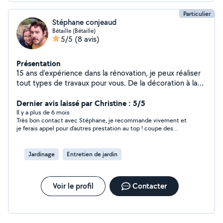
Particulier
Stéphane conjeaud
Bétaille (Bétaille)
5/5
(8 avis)
Présentation
15 ans d'expérience dans la rénovation, je peux réaliser
tout types de travaux pour vous. De la décoration à la
pose de cuisine en passant par les sols. Je suis aussi
équipe pour tout les travaux d'entretien extérieur.
Dernier avis laissé par Christine : 5/5
Il y a plus de 6 mois
Très bon contact avec Stéphane, je recommande vivement et
je ferais appel pour d'autres prestation au top ! coupe des
arbustes, débroussaillage, déchetterie ........
Jardinage
Entretien de jardin
Voir le profil
Contacter