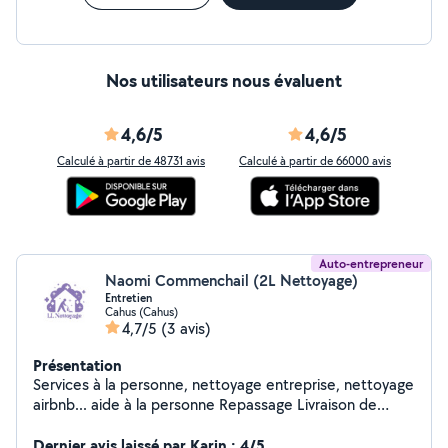
Nos utilisateurs nous évaluent
4,6/5
4,6/5
Calculé à partir de 48731 avis
Calculé à partir de 66000 avis
Auto-entrepreneur
Naomi Commenchail (2L Nettoyage)
Entretien
Cahus (Cahus)
4,7/5
(3 avis)
Présentation
Services à la personne, nettoyage entreprise, nettoyage
airbnb... aide à la personne Repassage Livraison de
courses Entretien espaces verts Agrée Service à la
personne: -50% en crédit d'impôt, paiement possible
Dernier avis laissé par Karin : 4/5