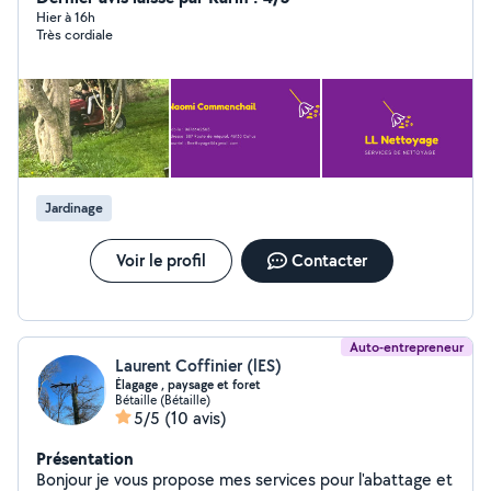
en CESU
Hier à 16h
Très cordiale
Jardinage
Voir le profil
Contacter
Auto-entrepreneur
Laurent Coffinier (lES)
Élagage , paysage et foret
Bétaille (Bétaille)
5/5
(10 avis)
Présentation
Bonjour je vous propose mes services pour l'abattage et