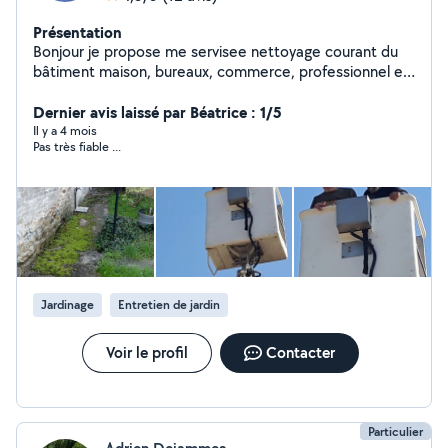
Présentation
Bonjour je propose me servisee nettoyage courant du
bâtiment maison, bureaux, commerce, professionnel et
particulier,(remise en peinture boiseries ferronnerie)
entretien Parc et jardin évacuation des échets verts ,
Dernier avis laissé par Béatrice : 1/5
(traitement anti mousse) pour plus de renseignements
Il y a 4 mois
Pas très fiable ...
esite pas à prendre contact pour vos futurs projets de
travaux) étude et devis gratuit et sans engagement !!!
travaux effectués dans les plus brefs délais
Jardinage
Entretien de jardin
Voir le profil
Contacter
Particulier