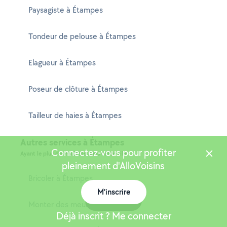
Paysagiste à Étampes
Tondeur de pelouse à Étampes
Elagueur à Étampes
Poseur de clôture à Étampes
Tailleur de haies à Étampes
Autres services à Étampes
Connectez-vous pour profiter
Ayant le plus de résultats dans cette ville
pleinement d'AlloVoisins
Bricoler à Étampes
M'inscrire
Carte
Monter des meubles à Étampes
Déjà inscrit ? Me connecter