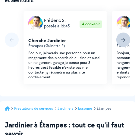
et alentours
Frédéric S.
F
À convenir
postée à 16:45
p
Cherche Jardinier
Cherche 
Étampes (Guinette 2)
Étampes (G
Bonjour, j'aimerais une personne pour un
Bonjour, B
rangement des placards de cuisine et aussi
personne p
un rangement garage je pense pour 3
rangement 
heures cest fesable n'existe pas me
rangement
contacter jy répondrai au plus vite
enfants n'e
cordialement
répondrai 
Prestations de services
Jardiniers
Essonne
Étampes
Jardinier à Étampes : tout ce qu’il faut
savoir