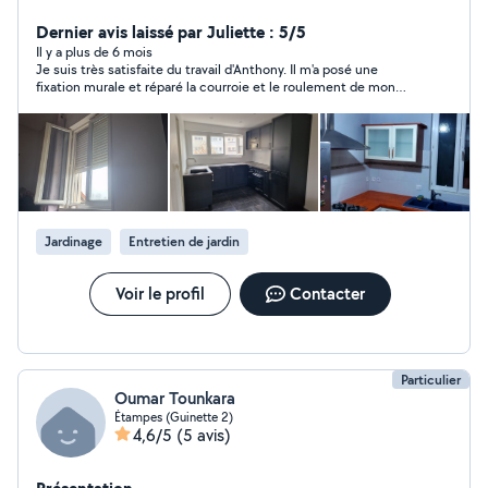
Dernier avis laissé par Juliette : 5/5
Il y a plus de 6 mois
Je suis très satisfaite du travail d'Anthony. Il m'a posé une
fixation murale et réparé la courroie et le roulement de mon
sèche linge. Il S'adapte à vos horaire et est réactif. Je vous le
conseille !
Jardinage
Entretien de jardin
Voir le profil
Contacter
Particulier
Oumar Tounkara
Étampes (Guinette 2)
4,6/5
(5 avis)