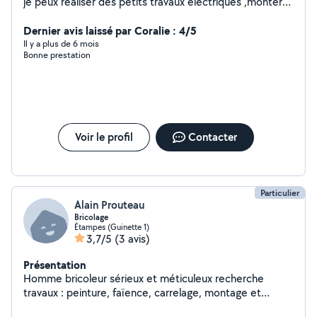
je peux réaliser des petits travaux électriques ,monter
des meuble , un peux de jardinage etc
Dernier avis laissé par Coralie : 4/5
Il y a plus de 6 mois
Bonne prestation
Voir le profil
Contacter
Particulier
Alain Prouteau
Bricolage
Étampes (Guinette 1)
3,7/5
(3 avis)
Présentation
Homme bricoleur sérieux et méticuleux recherche
travaux : peinture, faïence, carrelage, montage et
rénovation de meubles, tonte et taille de rosiers ...