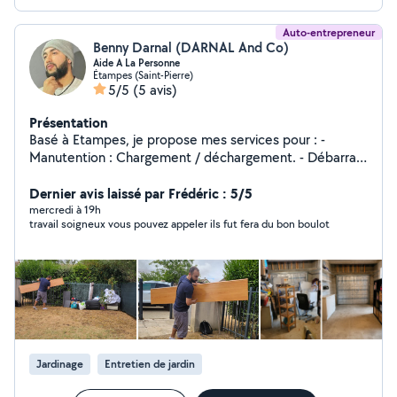
Auto-entrepreneur
Benny Darnal (DARNAL And Co)
Aide A La Personne
Étampes (Saint-Pierre)
5/5
(5 avis)
Présentation
Basé à Etampes, je propose mes services pour : -
Manutention : Chargement / déchargement. - Débarras
de caves / Remise à neuf / Rangement - Nettoyage
(avant/après travaux, logements, extérieurs...) -
Dernier avis laissé par Frédéric : 5/5
Jardinage & entretien extérieur - Aide aux courses et
mercredi à 19h
travail soigneux vous pouvez appeler ils fut fera du bon boulot
services du quotidien Et il m'arrive d'avoir un petit
assistant de 9 ans avec moi. L'inspection du Travail peut
dormir tranquille! Son contrat est simple : une glace à la
fin de la mission, et le droit de me dire "tu portes mal le
canapé"
Jardinage
Entretien de jardin