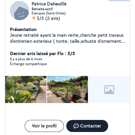
Patrice Daheuillé
Retraité actif
Étampes (Saint-Gilles)
5/5
(2 avis)
Présentation
Jeune retraité ayant la main verte,cherche petit travaux
d'entretien exterieur ( tonte, taille,arbuste d'ornements
et arbres fruitiers ,debrousaillage,création parterre fleur
, voir autres aménagement )
Dernier avis laissé par Flo : 5/5
Il y a plus de 6 mois
Échange sympathique
Voir le profil
Contacter