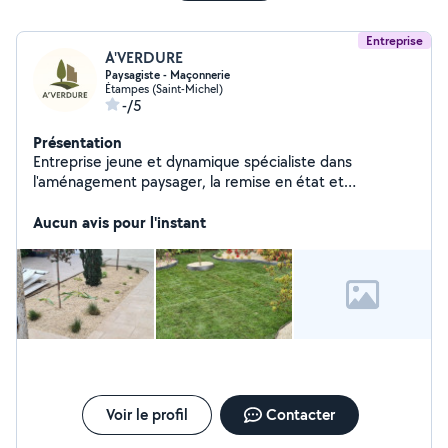
Entreprise
A'VERDURE
Paysagiste - Maçonnerie
Étampes (Saint-Michel)
-/5
Présentation
Entreprise jeune et dynamique spécialiste dans
l'aménagement paysager, la remise en état et
maçonnerie générale. Nous avons plus de 5 ans
d'expérience dans ce domaine en conduite de travaux
Aucun avis pour l'instant
et gestion terrain sur des chantier de grande ampleur.
Notre polyvalence au service de votre jardin
Voir le profil
Contacter