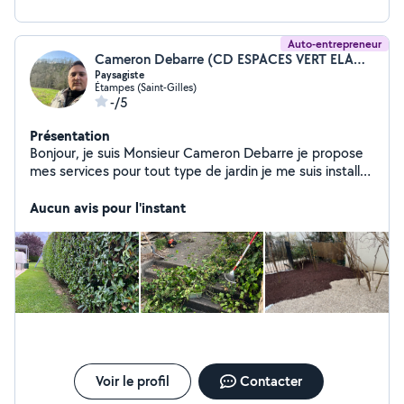
Auto-entrepreneur
Cameron Debarre (CD ESPACES VERT ELAGUEUR PAYSAGISTE)
Paysagiste
Étampes (Saint-Gilles)
-/5
Présentation
Bonjour, je suis Monsieur Cameron Debarre je propose
mes services pour tout type de jardin je me suis installé
sur Étampes je suis très passionné par mon métier je
suis bien outillé j'ai un camions-bennes et un camion
Aucun avis pour l'instant
nacelle déplacement, gratuit, devis et factures
Voir le profil
Contacter