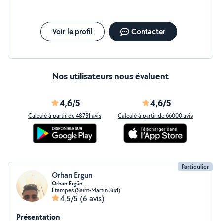
donc impossible pour moi de travailler sur les véhicules.
N'hésitez pas à me contacter pour discuter de vos
besoins ! JE TIENS A PRECISER QUE SI JE NE SUIS PAS
CAPABLE OU QUE JE N'AIS PAS LE SAVOIR, JE SERAIS
Voir le profil
Contacter
HONNÊTE AVEC VOUS ET JE DÉCLINERAI VOTRE
PROPOSITION. Bonne journée Cordialement
Nos utilisateurs nous évaluent
4,6/5
4,6/5
Calculé à partir de 48731 avis
Calculé à partir de 66000 avis
Particulier
Orhan Ergun
Orhan Ergün
Étampes (Saint-Martin Sud)
4,5/5
(6 avis)
Présentation