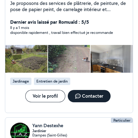
Je proposons des services de plâtrerie, de peinture, de
pose de papier peint, de carrelage intérieur et
extérieur, tous types de travaux de jardinage, y compris
tout le matériel de jardinage nécessaire, les plantes et
Dernier avis laissé par Romuald : 5/5
les camions, ainsi que des travaux de plâtrerie
Il y a 1 mois
disponible rapidement , travail bien effectué je recommande
extérieure et d'isolation.
Jardinage
Entretien de jardin
Voir le profil
Contacter
Particulier
Yann Destexhe
Jardinier
Étampes (Saint-Gilles)