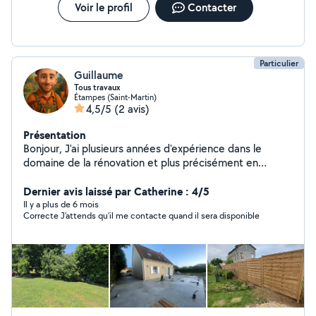
Voir le profil
Contacter
Particulier
Guillaume
Tous travaux
Étampes (Saint-Martin)
4,5/5
(2 avis)
Présentation
Bonjour, J'ai plusieurs années d'expérience dans le
domaine de la rénovation et plus précisément en
électricité. Je vous propose mes services pour : Travaux
électriques & domotiques (installation, dépannage,
Dernier avis laissé par Catherine : 4/5
système d'alarme, robot tondeuse, arrosage
Il y a plus de 6 mois
Correcte J’attends qu’il me contacte quand il sera disponible
automatique, etc.) Entretien extérieur : tonte,
débroussaillage, élagage, création de massifs Petits
travaux à la maison, montage, réparations diverses
Sérieux, efficace et soigneux, je travaille aussi bien en
intérieur qu'en extérieur. Je ne fais plus de mécanique
automobile. Les normes, l'électronique, les mises à jours
et le matériel me sont difficilement accessible. Il est