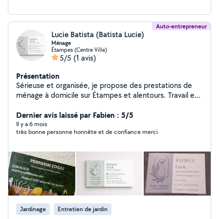
Auto-entrepreneur
Lucie Batista (Batista Lucie)
Ménage
Étampes (Centre Ville)
5/5
(1 avis)
Présentation
Sérieuse et organisée, je propose des prestations de
ménage à domicile sur Étampes et alentours. Travail en
CESU et auto-entrepreneur. Je recherche encore
quelques heures
Dernier avis laissé par Fabien : 5/5
Il y a 6 mois
très bonne personne honnête et de confiance merci
Jardinage
Entretien de jardin