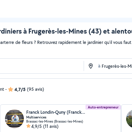
rdiniers à Frugerès-les-Mines (43) et alento
rterre de fleurs ? Retrouvez rapidement le jardinier qu'il vous faut s
à
ent
-
4,7/5
(95 avis)
Auto-entrepreneur
Franck Londin-Quny (Franckmultiservices63@outlook.fr)
Multiservices
Brassac-les-Mines (Brassac-les-Mines)
4,9/5
(11 avis)