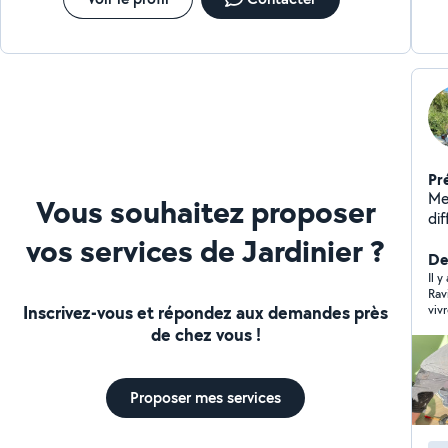
Pr
Me
Vous souhaitez proposer
dif
da
vos services de Jardinier ?
De
Il y
Rav
Inscrivez-vous et répondez aux demandes près
vivr
de chez vous !
Proposer mes services