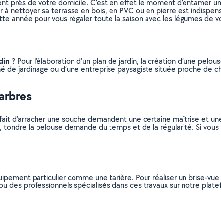
vent près de votre domicile. C’est en effet le moment d’entamer un
er à nettoyer sa terrasse en bois, en PVC ou en pierre est indispen
ette année pour vous régaler toute la saison avec les légumes de vo
din
? Pour l’élaboration d’un plan de jardin, la création d’une pelou
nné de jardinage ou d’une entreprise paysagiste située proche de ch
’arbres
u le fait d’arracher une souche demandent une certaine maîtrise et u
, tondre la pelouse demande du temps et de la régularité. Si vous 
ent particulier comme une tarière. Pour réaliser un brise-vue et
rs ou des professionnels spécialisés dans ces travaux sur notre plate