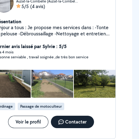
Auzat-la-Combelle (Auzat-la-Combelle)
5/5
(4 avis)
ésentation
njour a tous : Je propose mes services dans : -Tonte
Débroussaillage -Nettoyage et entretien
 tombes -Réfection des tombes -Peinture et
ise en état . -installation électrique. -Petit travaux
nier avis laissé par Sylvie : 5/5
urs/extérieur Sérieux et ponctuel. Photo avant
 a 4 mois
sonne serviable , travail soignée ,de très bon service
rès des travaux pour les personnes pouvant pas se
placer
rdinage
Passage de motoculteur
Voir le profil
Contacter