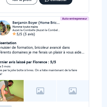
Auto-entrepreneur
Benjamin Boyer (Home Bricol')
Homme toute mains
Auzat-la-Combelle (Auzat-la-Combelle)
5/5
(3 avis)
ésentation
nuisier de formation, bricoleur avancé dans
férents domaines je me ferais un plaisir à vous aider
ns l'entretiens de votre maison ou appartement.
rnier avis laissé par Florence : 5/5
 a 5 mois
ie par la jolie boîte à livres. On a hâte maintenant de la faire
e!