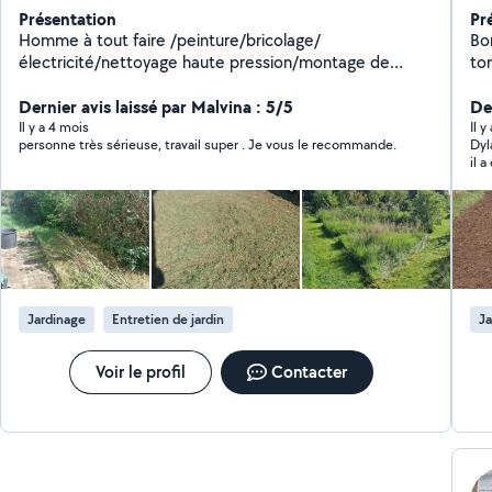
Présentation
Pr
Homme à tout faire /peinture/bricolage/
Bo
électricité/nettoyage haute pression/montage de
ton
meuble/espace vert/debarras/ vous ne voulez pas faire
Dé
vos travaux seul ou vous n'y arrivez pas un meuble à
Dernier avis laissé par Malvina : 5/5
Der
monté?, un petit chantier qui vous dépasse?.je vous
Il y a 4 mois
Il y
personne très sérieuse, travail super . Je vous le recommande.
Dylan
accompagne et vous aide dans vos petit travaux du
il a
quotidien
Jardinage
Entretien de jardin
Ja
Voir le profil
Contacter