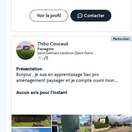
Voir le profil
Contacter
Particulier
Thibo Coucaud
Paysagiste
Saint-Germain-Lembron (Saint-Germain-Lembron)
-/5
Présentation
Bonjour , je suis en apprentissage bac pro
aménagement paysager et je compte ouvrir mon
entreprise dans un futur proche. Je suis jeune et
motivé Je peux faire : De la taille De la tonte Du
Aucun avis pour l'instant
débroussaillage Création de petits massifs Plantation