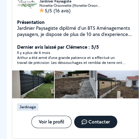
Jardinier Paysagiste
Nonette-Orsonnette (Nonette-Orsonnette)
5/5
(16 avis)
Présentation
Jardinier Paysagiste diplômé d'un BTS Aménagements
paysagers, je dispose de plus de 10 ans d'experience
dans ce domaine. J'apporterai une plus-value à votre
maison grâce à des aménagements paysager de votre
Dernier avis laissé par Clémence : 5/5
jardin. Je réalise également tout type d'entretien et
Il y a plus de 6 mois
Arthur a été armé d'une grande patience et a effectué un
dispose de l'agrément du service à la personne qui
travail de précision. Les déssouchages et remblai de terre ont
vous permet une déduction fiscale pour les travaux
été réalisé avec brio. Le chantier a été rendu aussi propre qu'à
d'entretien uniquement. Je réalise tout type de travaux
son arrivée.
d'aménagements paysagers (Dallage, pavage, clôture,
plantation, gazon de plaquage...) et d'entretien (tonte,
débroussaillage, taille de haies...) Je dispose de
l'agrément de service à la personne qui vous permet
une déduction fiscale de 50% du montant des travaux
Jardinage
Voir le profil
Contacter