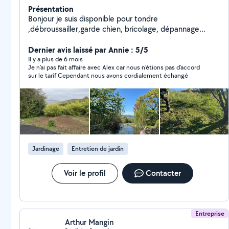
Présentation
Bonjour je suis disponible pour tondre
,débroussailler,garde chien, bricolage, dépannage
informatique n'hésitez pas à me contacter ça sera avec
plaisir!
Dernier avis laissé par Annie : 5/5
Il y a plus de 6 mois
Je n’ai pas fait affaire avec Alex car nous n’étions pas d’accord
sur le tarif Cependant nous avons cordialement échangé
Jardinage
Entretien de jardin
Voir le profil
Contacter
Entreprise
Arthur Mangin