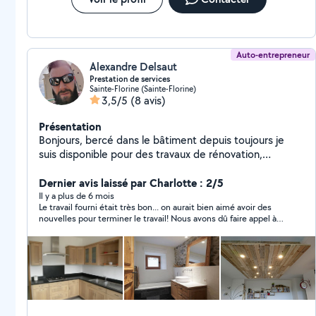
Kévin Bucina
Auto-entrepreneur
Alexandre Delsaut
Prestation de services
Sainte-Florine (Sainte-Florine)
3,5/5
(8 avis)
Présentation
Bonjours, bercé dans le bâtiment depuis toujours je
suis disponible pour des travaux de rénovation,
menuiserie ainsi que électricité. Je suis également
dispo pour les déménagement et le montage de vos
Dernier avis laissé par Charlotte : 2/5
meubles.
Il y a plus de 6 mois
Le travail fourni était très bon... on aurait bien aimé avoir des
nouvelles pour terminer le travail! Nous avons dû faire appel à
quelqu'un d'autre pour terminer dans les temps. Merci quand
même pour le travail effectué.