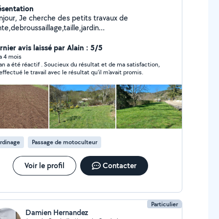
ésentation
njour, Je cherche des petits travaux de
te,debroussaillage,taille,jardin
ménagement,peinture...etc N'hésitez pas à me
nier avis laissé par Alain : 5/5
contacter Ça sera avec plaisir.
 a 4 mois
 a été réactif . Soucieux du résultat et de ma satisfaction,
 effectué le travail avec le résultat qu'il m'avait promis.
rdinage
Passage de motoculteur
Voir le profil
Contacter
Particulier
Damien Hernandez