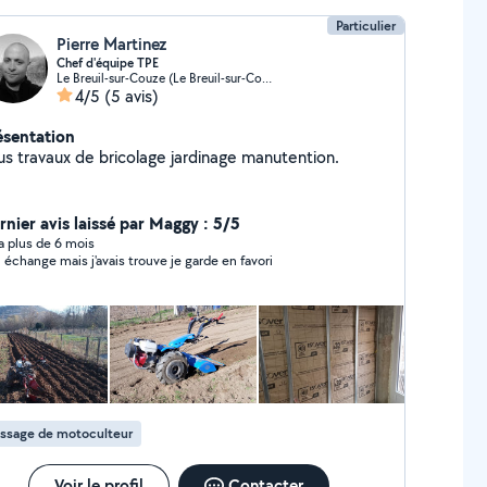
Particulier
Pierre Martinez
Chef d'équipe TPE
Le Breuil-sur-Couze (Le Breuil-sur-Couze)
4/5
(5 avis)
ésentation
us travaux de bricolage jardinage manutention.
rnier avis laissé par Maggy : 5/5
y a plus de 6 mois
 échange mais j'avais trouve je garde en favori
assage de motoculteur
Voir le profil
Contacter