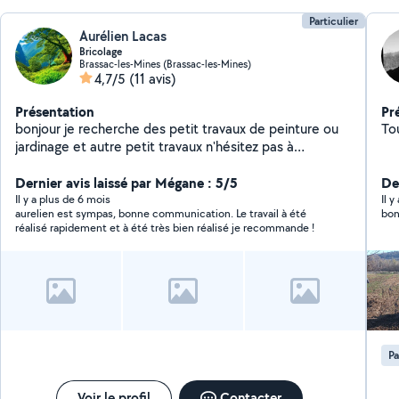
Particulier
Aurélien Lacas
Bricolage
Brassac-les-Mines (Brassac-les-Mines)
4,7/5
(11 avis)
Présentation
Pr
bonjour je recherche des petit travaux de peinture ou
To
jardinage et autre petit travaux n'hésitez pas à
m'envoyer des messages en privé cordialement
Dernier avis laissé par Mégane : 5/5
De
Il y a plus de 6 mois
Il 
aurelien est sympas, bonne communication. Le travail à été
bon
réalisé rapidement et à été très bien réalisé je recommande !
P
Voir le profil
Contacter