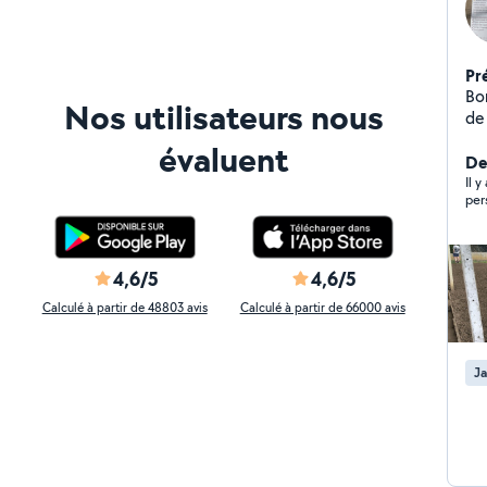
Pr
Bo
Nos utilisateurs nous
de pelouse -
des
évaluent
rem
Der
intérie
Il y
per
ap
dé
4,6/5
4,6/5
Calculé à partir de 48803 avis
Calculé à partir de 66000 avis
Ja