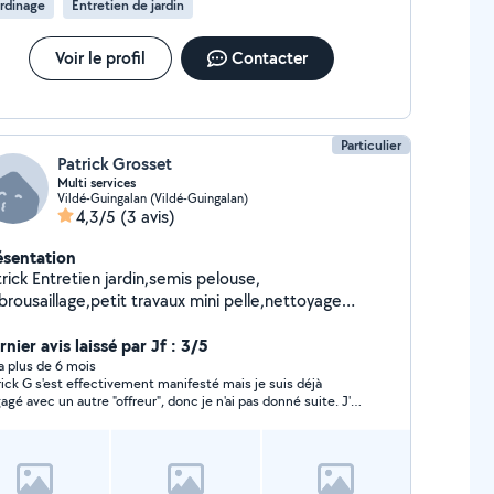
rdinage
Entretien de jardin
Voir le profil
Contacter
Particulier
Patrick Grosset
Multi services
Vildé-Guingalan (Vildé-Guingalan)
4,3/5
(3 avis)
ésentation
rick Entretien jardin,semis pelouse,
brousaillage,petit travaux mini pelle,nettoyage
latre,pose parquet flottant ,montage
nier avis laissé par Jf : 3/5
meuble en kit Peinture, tapisserie Petite plomberie
y a plus de 6 mois
rick G s'est effectivement manifesté mais je suis déjà
agé avec un autre "offreur", donc je n'ai pas donné suite. J'ai
t de même pris le temps de lui répondre par message.
ci.