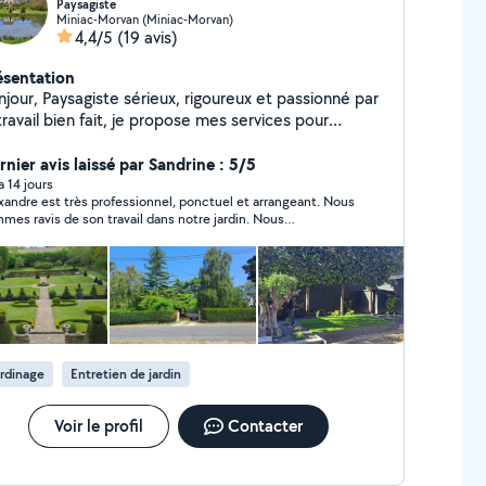
Paysagiste
Miniac-Morvan (Miniac-Morvan)
4,4/5
(19 avis)
ésentation
njour, Paysagiste sérieux, rigoureux et passionné par
travail bien fait, je propose mes services pour
entretien et l'aménagement de vos espaces
érieurs.
rnier avis laissé par Sandrine : 5/5
 a 14 jours
xandre est très professionnel, ponctuel et arrangeant. Nous
mes ravis de son travail dans notre jardin. Nous
ommandons et ferons de nouveau appel à lui à l’avenir.
rdinage
Entretien de jardin
Voir le profil
Contacter