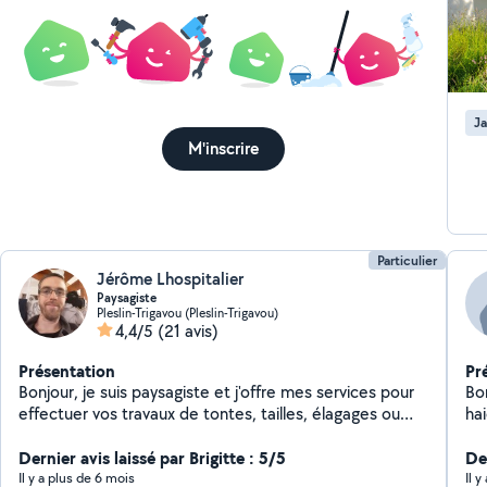
Ja
M'inscrire
Particulier
Jérôme Lhospitalier
Paysagiste
Pleslin-Trigavou (Pleslin-Trigavou)
4,4/5
(21 avis)
Présentation
Pr
Bonjour, je suis paysagiste et j'offre mes services pour
Bonjour, je propose
effectuer vos travaux de tontes, tailles, élagages ou
ha
tout autres travaux extérieurs. N'hésitez pas à me
de t
contacter par SMS ou par mail.
Dernier avis laissé par Brigitte : 5/5
Der
Il y a plus de 6 mois
Il 