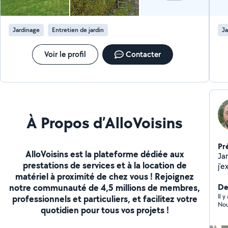
Jardinage
Entretien de jardin
Ja
Voir le profil
Contacter
À Propos d’AlloVoisins
Pr
AlloVoisins est la plateforme dédiée aux
Ja
prestations de services et à la location de
j'e
matériel à proximité de chez vous ! Rejoignez
l'
notre communauté de 4,5 millions de membres,
ré
De
Il 
professionnels et particuliers, et facilitez votre
Nou
quotidien pour tous vos projets !