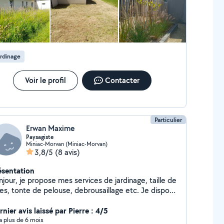
rdinage
Voir le profil
Contacter
Particulier
Erwan Maxime
Paysagiste
Miniac-Morvan (Miniac-Morvan)
3,8/5
(8 avis)
ésentation
 mes services de jardinage, taille de
ies, tonte de pelouse, debrousaillage etc. Je dispose
ous le matériel nécessaire Petit remorquage de
nier avis laissé par Pierre : 4/5
véhicule Cordialement
y a plus de 6 mois