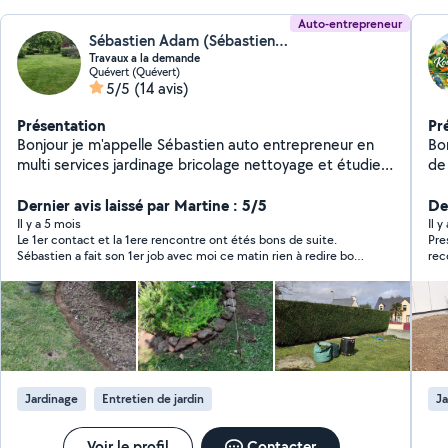
Auto-entrepreneur
Sébastien Adam (Sébastien l'aide au quotidien)
Travaux a la demande
Quévert (Quévert)
5/5
(14 avis)
Présentation
Pr
Bonjour je m'appelle Sébastien auto entrepreneur en
Bonjour a t
multi services jardinage bricolage nettoyage et étudie
de 
travaux à la demande. Je dispose également de
kous
l'agrément Service à la personne
Dernier avis laissé par Martine : 5/5
multir
Der
po
Il y a 5 mois
Il y
Le 1er contact et la 1ere rencontre ont étés bons de suite.
Pre
Sébastien a fait son 1er job avec moi ce matin rien à redire bon
rec
travail et en plus trés gentil. Sébastien est très réactif. je vous
le conseille.
Jardinage
Entretien de jardin
Ja
Voir le profil
Contacter