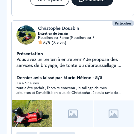
Particulier
Christophe Douabin
Entretien de terrain
Pleudihen-sur-Rance (Pleudihen-sur-Rance)
5/5
(3 avis)
Présentation
Vous avez un terrain à entretenir ? Je propose des
services de broyage, de tonte ou débroussaillage.
Broyage avec quad et gyrobroyeur. Propose également
petit travaux d'entretien tonte, débroussaillage, taillage
Dernier avis laissé par Marie-Hélène : 5/5
de haie, élagage etc Évacuation de déchet. Entretien
Il y a 3 heures
tout a été parfait , l'horaire convenu , le taillage de mes
de terrains, friches, pâture, roncier,verger,
arbustes et l'amabilité en plus de Christophe . Je suis ravie de
accotements etc À bientôt dans vos jardins.
l'avoir trouvé