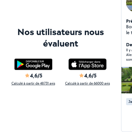
Pr
Bo
Nos utilisateurs nous
le 
l'
évaluent
ext
De
Il y
Ale
som
rec
4,6/5
4,6/5
Calculé à partir de 48731 avis
Calculé à partir de 66000 avis
Ja