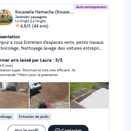
Auto-entrepreneur
Kousseila Hamacha (Koussi Speed)
Jardinièr/ paysagiste
Le Hinglé (Le Hinglé)
4,8/5
(44 avis)
ésentation
ous Entretien d'espaces verts, petits travaux
bricolage, Nettoyage.lavage des voitures entreprise
si speed a votre service avec assurance
isque professionnelle Responsabilité civile. Merci
nier avis laissé par Laura : 5/5
ur votre confiance
 a 2 mois
station super. Ponctuel et tres tres efficace. Je
ommande !! Merci pour la prestation
rdinage
Entretien de jardin
Voir le profil
Contacter