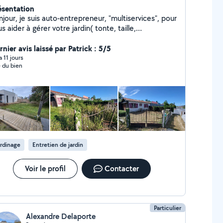
ésentation
jour, je suis auto-entrepreneur, "multiservices", pour
s aider à gérer votre jardin( tonte, taille,
herbage, nettoyage, débroussaillage, ...), et à
nier avis laissé par Patrick : 5/5
bricoler votre intérieur. N'hésitez pas à me contacter.
 a 11 jours
 du bien
rdinage
Entretien de jardin
Voir le profil
Contacter
Particulier
Alexandre Delaporte