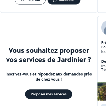
Pr
Bonjour Je viens
Vous souhaitez proposer
be
les
vos services de Jardinier ?
co
Der
tai
Il y
Trè
ex
Inscrivez-vous et répondez aux demandes près
de chez vous !
Proposer mes services