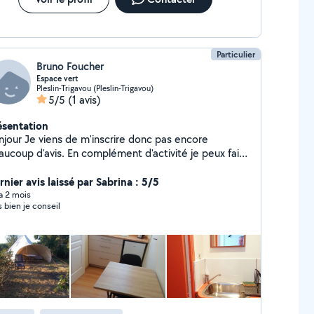
Particulier
Bruno Foucher
Espace vert
Pleslin-Trigavou (Pleslin-Trigavou)
5/5
(1 avis)
ésentation
 de m'inscrire donc pas encore
aucoup d'avis. En complément d'activité je peux faire
 petits travaux de bricolage ( j'ai déjà rénové au
mplet plusieurs maisons) et l'entretien espace vert
nier avis laissé par Sabrina : 5/5
lle de haies etc. Ceci est mon métier d'origine
 a 2 mois
s bien je conseil
ercé pendant de longues années