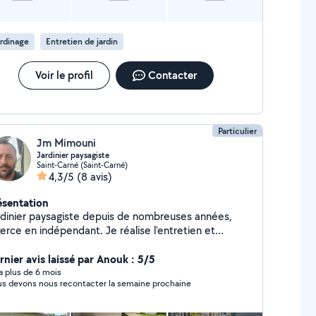
rdinage
Entretien de jardin
Voir le profil
Contacter
Particulier
Jm Mimouni
Jardinier paysagiste
Saint-Carné (Saint-Carné)
4,3/5
(8 avis)
ésentation
rdinier paysagiste depuis de nombreuses années,
xerce en indépendant. Je réalise l'entretien et
aménagement des jardins. Intervention ponctuelle ou
gulière. Règlement en CESU accepté
rnier avis laissé par Anouk : 5/5
y a plus de 6 mois
s devons nous recontacter la semaine prochaine