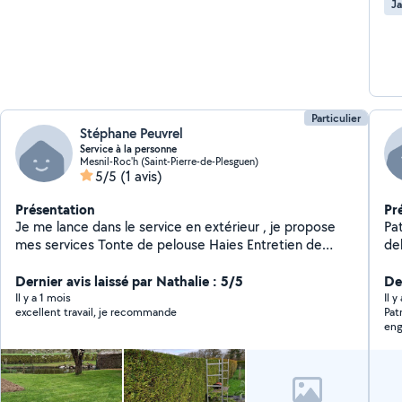
Ja
Particulier
Stéphane Peuvrel
Service à la personne
Mesnil-Roc'h (Saint-Pierre-de-Plesguen)
5/5
(1 avis)
Présentation
Pr
Je me lance dans le service en extérieur , je propose
Pat
mes services Tonte de pelouse Haies Entretien de
de
jardin Debroussailleuse Débarrasser les déchets
extérieur Placop
Dernier avis laissé par Nathalie : 5/5
Der
Il y a 1 mois
Il 
excellent travail, je recommande
Pat
eng
tou
Mer