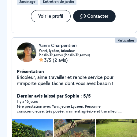
Jardinage
Entretien de jardin
Voir le profil
Contacter
Particulier
Yanni Charpentierr
Yanni, lycéen, bricoleur
Pleslin-Trigavou (Pleslin-Trigavou)
3/5
(2 avis)
Présentation
Bricoleur, aime travailler et rendre service pour
n'importe quelle tâche dont vous avez besoin !
Dernier avis laissé par Sophie : 5/5
Il y a 16 jours
1ère prestation avec Yani, jeune Lycéen. Personne
consciencieuse, très posée, vraiment agréable et travailleur.
J'ai été ravie d'avoir fait sa rencontre. Je le recommande
vivement.