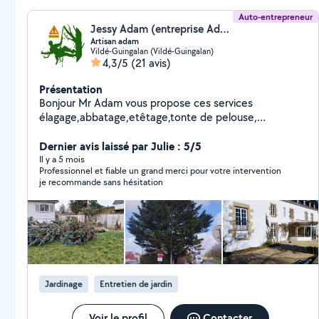
Auto-entrepreneur
Jessy Adam (entreprise Adam)
Artisan adam
Vildé-Guingalan (Vildé-Guingalan)
4,3/5
(21 avis)
Présentation
Bonjour Mr Adam vous propose ces services
élagage,abbatage,etêtage,tonte de pelouse,
évacuation des déchets et végétaux vous propose
aussi nettoyage sur façades toiture,muret mais aussi
Dernier avis laissé par Julie : 5/5
peinture sur tout support Réparation sur toiture et
Il y a 5 mois
Professionnel et fiable un grand merci pour votre intervention
changement de toiture Délais d'intervention très court
je recommande sans hésitation
Jardinage
Entretien de jardin
Voir le profil
Contacter