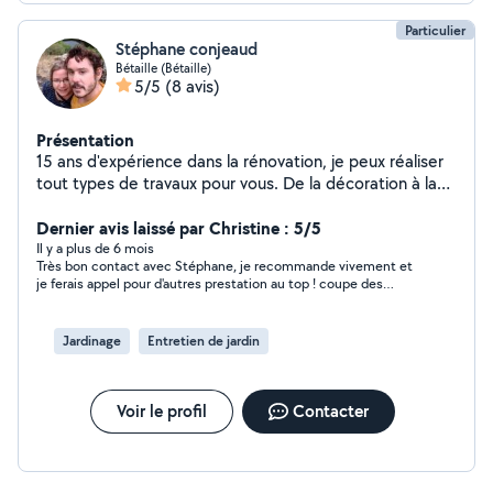
Particulier
Stéphane conjeaud
Bétaille (Bétaille)
5/5
(8 avis)
Présentation
15 ans d'expérience dans la rénovation, je peux réaliser
tout types de travaux pour vous. De la décoration à la
pose de cuisine en passant par les sols. Je suis aussi
équipe pour tout les travaux d'entretien extérieur.
Dernier avis laissé par Christine : 5/5
Il y a plus de 6 mois
Très bon contact avec Stéphane, je recommande vivement et
je ferais appel pour d'autres prestation au top ! coupe des
arbustes, débroussaillage, déchetterie ........
Jardinage
Entretien de jardin
Voir le profil
Contacter