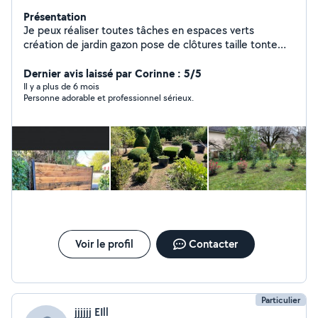
Présentation
Je peux réaliser toutes tâches en espaces verts
création de jardin gazon pose de clôtures taille tonte
debroussaillage nettoyage de propriété élagage
création de massif.
Dernier avis laissé par Corinne : 5/5
Il y a plus de 6 mois
Personne adorable et professionnel sérieux.
Voir le profil
Contacter
Particulier
jjjjjj EIll