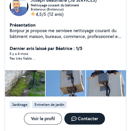
Joseph Beaumarie (JB SERVICES)
Nettoyage courant du bâtiment
Bretenoux (Bretenoux)
4,5/5
(12 avis)
Présentation
Bonjour je propose me servisee nettoyage courant du
bâtiment maison, bureaux, commerce, professionnel et
particulier,(remise en peinture boiseries ferronnerie)
entretien Parc et jardin évacuation des échets verts ,
Dernier avis laissé par Béatrice : 1/5
(traitement anti mousse) pour plus de renseignements
Il y a 4 mois
Pas très fiable ...
esite pas à prendre contact pour vos futurs projets de
travaux) étude et devis gratuit et sans engagement !!!
travaux effectués dans les plus brefs délais
Jardinage
Entretien de jardin
Voir le profil
Contacter