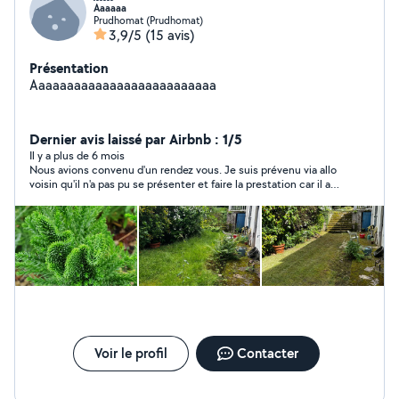
Aaaaaa
Prudhomat (Prudhomat)
3,9/5
(15 avis)
Présentation
Aaaaaaaaaaaaaaaaaaaaaaaaaa
Dernier avis laissé par Airbnb : 1/5
Il y a plus de 6 mois
Nous avions convenu d'un rendez vous. Je suis prévenu via allo
voisin qu'il n'a pas pu se présenter et faire la prestation car il a
eu un empêchement. je continue de discuter pour trouver un
moment de remplacement et plus de nouvelles. j'ai envoyé des
messages via SMS toujours pas de nouvelles. Nous avons fini
par prendre quelqu'un d'autre car nous avions déjà mis la tonte
de notre pelouse en attente car ce monsieur n'était pas
disponible.
Voir le profil
Contacter