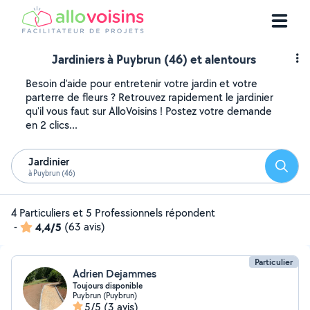
Jardiniers à Puybrun (46) et alentours
Besoin d'aide pour entretenir votre jardin et votre
parterre de fleurs ? Retrouvez rapidement le jardinier
qu'il vous faut sur AlloVoisins ! Postez votre demande
en 2 clics...
Jardinier
Reche
à Puybrun (46)
4 Particuliers et 5 Professionnels répondent
-
4,4/5
(63 avis)
Particulier
Adrien Dejammes
Toujours disponible
Puybrun (Puybrun)
5/5
(3 avis)