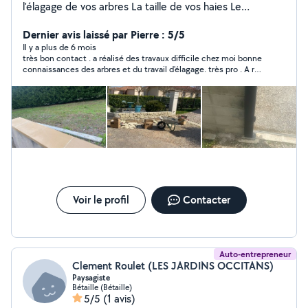
l'élagage de vos arbres La taille de vos haies Le
debroussaillage Ainsi que le nettoyage haute pression
de vos terrasses et allées Diplômé et 15 ans
Dernier avis laissé par Pierre : 5/5
d'expériences N'hésitez pas à me laisser vos
Il y a plus de 6 mois
très bon contact . a réalisé des travaux difficile chez moi bonne
coordonnées en messages je vous rappellerai
connaissances des arbres et du travail d'élagage. très pro . A ré
"embaucher"
Voir le profil
Contacter
Auto-entrepreneur
Clement Roulet (LES JARDINS OCCITANS)
Paysagiste
Bétaille (Bétaille)
5/5
(1 avis)