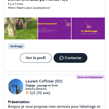
en CESU
Il y a 1 mois
Merci Naomi pour sa presence !
Jardinage
Voir le profil
Contacter
Auto-entrepreneur
Laurent Coffinier (lES)
Élagage , paysage et foret
Bétaille (Bétaille)
5/5
(10 avis)
Présentation
Bonjour je vous propose mes services pour l'abattage et