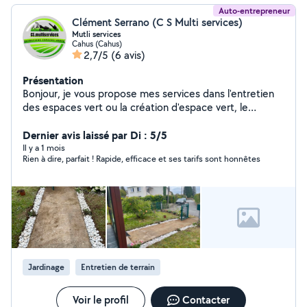
Auto-entrepreneur
Clément Serrano (C S Multi services)
Mutli services
Cahus (Cahus)
2,7/5
(6 avis)
Présentation
Bonjour, je vous propose mes services dans l'entretien
des espaces vert ou la création d'espace vert, le
bricolage, la petite maçonnerie. N'hésitez pas a me
contacter pour un devis.
Dernier avis laissé par Di : 5/5
Il y a 1 mois
Rien à dire, parfait ! Rapide, efficace et ses tarifs sont honnêtes
Jardinage
Entretien de terrain
Voir le profil
Contacter