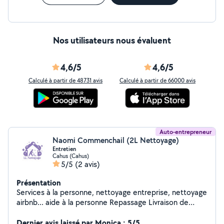
Nos utilisateurs nous évaluent
4,6/5
4,6/5
Calculé à partir de 48731 avis
Calculé à partir de 66000 avis
Auto-entrepreneur
Naomi Commenchail (2L Nettoyage)
Entretien
Cahus (Cahus)
5/5
(2 avis)
Présentation
Services à la personne, nettoyage entreprise, nettoyage
airbnb... aide à la personne Repassage Livraison de
courses Entretien espaces verts Agrée Service à la
personne: -50% en crédit d'impôt, paiement possible
Dernier avis laissé par Monica : 5/5