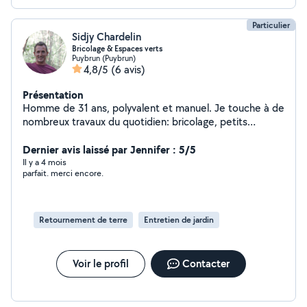
Particulier
Sidjy Chardelin
Bricolage & Espaces verts
Puybrun (Puybrun)
4,8/5
(6 avis)
Présentation
Homme de 31 ans, polyvalent et manuel. Je touche à de
nombreux travaux du quotidien: bricolage, petits
aménagements, déménagement, entretien extérieur,
etc. Expérience en espaces verts (tonte, taille,
Dernier avis laissé par Jennifer : 5/5
nettoyage, entretien de jardin, pose de clôture).
Il y a 4 mois
parfait. merci encore.
Actuellement en activité dans le domaine de la
charpente / couverture, donc à l'aise pour les travaux en
hauteur et extérieurs. N'interviens pas en électricité ni
plomberie. Disponible principalement les week-ends.
Retournement de terre
Entretien de jardin
Travail soigné, ponctuel et motivé n'hésitez pas à me
contacter pour discuter de votre besoin !
Voir le profil
Contacter