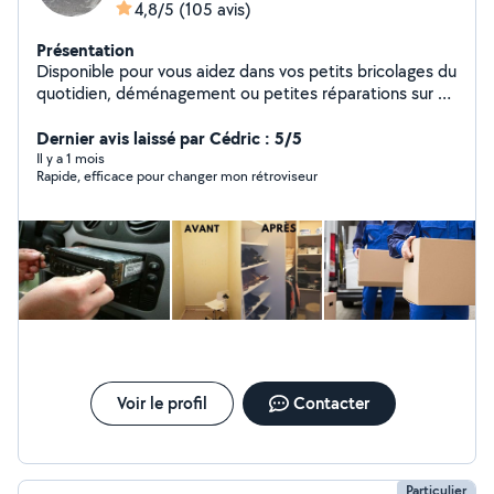
4,8/5
(105 avis)
Présentation
Disponible pour vous aidez dans vos petits bricolages du
quotidien, déménagement ou petites réparations sur un
véhicule ect.. Je suis une personne très manuel et
pointilleuse.
Dernier avis laissé par Cédric : 5/5
Il y a 1 mois
Rapide, efficace pour changer mon rétroviseur
Voir le profil
Contacter
Particulier