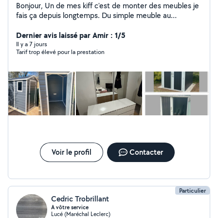
Bonjour, Un de mes kiff c'est de monter des meubles je
fais ça depuis longtemps. Du simple meuble au
montage de meubles de cuisine aucun souci :-). Il y a
d'autres domaines dans lesquels je peux répondre à vos
Dernier avis laissé par Amir : 1/5
attentes je vous laisse les découvrir via mon profil.
Il y a 7 jours
Tarif trop élevé pour la prestation
Voir le profil
Contacter
Particulier
Cedric Trobrillant
A vôtre service
Lucé (Maréchal Leclerc)