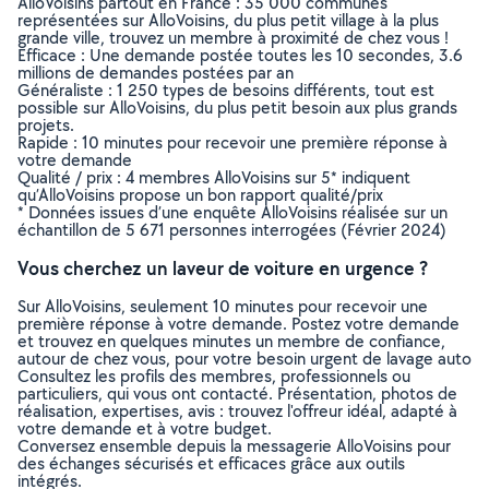
AlloVoisins partout en France : 35 000 communes
représentées sur AlloVoisins, du plus petit village à la plus
grande ville, trouvez un membre à proximité de chez vous !
Efficace : Une demande postée toutes les 10 secondes, 3.6
millions de demandes postées par an
Généraliste : 1 250 types de besoins différents, tout est
possible sur AlloVoisins, du plus petit besoin aux plus grands
projets.
Rapide : 10 minutes pour recevoir une première réponse à
votre demande
Qualité / prix : 4 membres AlloVoisins sur 5* indiquent
qu’AlloVoisins propose un bon rapport qualité/prix
* Données issues d’une enquête AlloVoisins réalisée sur un
échantillon de 5 671 personnes interrogées (Février 2024)
Vous cherchez un laveur de voiture en urgence ?
Sur AlloVoisins, seulement 10 minutes pour recevoir une
première réponse à votre demande. Postez votre demande
et trouvez en quelques minutes un membre de confiance,
autour de chez vous, pour votre besoin urgent de lavage auto
Consultez les profils des membres, professionnels ou
particuliers, qui vous ont contacté. Présentation, photos de
réalisation, expertises, avis : trouvez l'offreur idéal, adapté à
votre demande et à votre budget.
Conversez ensemble depuis la messagerie AlloVoisins pour
des échanges sécurisés et efficaces grâce aux outils
intégrés.