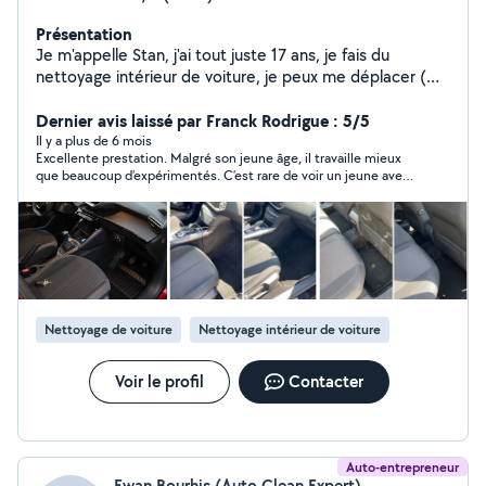
Présentation
Je m'appelle Stan, j'ai tout juste 17 ans, je fais du
nettoyage intérieur de voiture, je peux me déplacer (
voir selon distance ) mon but est de proposer de la
qualité prix de particulier À partir de 35
Dernier avis laissé par Franck Rodrigue : 5/5
Il y a plus de 6 mois
Excellente prestation. Malgré son jeune âge, il travaille mieux
que beaucoup d’expérimentés. C’est rare de voir un jeune avec
autant de volonté et de soin dans son travail. Je recommande
fortement.
Nettoyage de voiture
Nettoyage intérieur de voiture
Voir le profil
Contacter
Auto-entrepreneur
Ewan Bourhis (Auto Clean Expert)