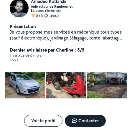
Amadeo Kotlarski
Aide autour de Rambouillet
Écrosnes (Écrosnes)
5/5
(2 avis)
Présentation
Je vous propose mes services en mécanique tous types
(sauf électronique), jardinage (élagage, tonte, abattage,
petit terrassement), petits travaux dans la maison,
déménagements. Outils à disposition : tracteur-
Dernier avis laissé par Charline : 5/5
tondeuse/tondeuse, débroussailleur, souffleur,
Il y a plus de 6 mois
Top ?
tronçonneuse, élagueur Diagnostic complet véhicule
(levage, révision, valise de diagnostic, entretien)
Voir le profil
Contacter