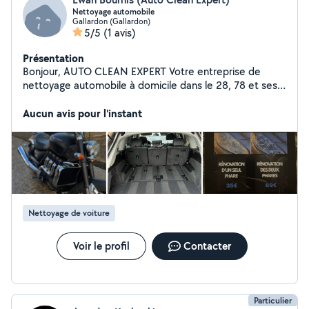
Nettoyage automobile
Gallardon (Gallardon)
5/5
(1 avis)
Présentation
Bonjour, AUTO CLEAN EXPERT Votre entreprise de
nettoyage automobile à domicile dans le 28, 78 et ses
alentours vous propose ses services * Nettoyage
intérieur complet * Nettoyage extérieur complet
Aucun avis pour l'instant
Plusieurs choix de formules À partir de 65 Rénovation
de phares contrôle technique valide sécurité renforcée
nouvel éclat À partir de 35 Réparation et entretien de
véhicules motocycles. Sur devis
Nettoyage de voiture
Voir le profil
Contacter
Particulier