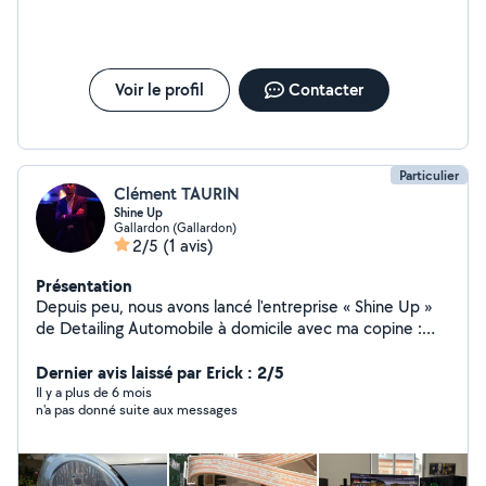
Voir le profil
Contacter
Particulier
Clément TAURIN
Shine Up
Gallardon (Gallardon)
2/5
(1 avis)
Présentation
Depuis peu, nous avons lancé l'entreprise « Shine Up »
de Detailing Automobile à domicile avec ma copine :
Nettoyage Intérieur, Extérieur, Polish, Rénovation
phares Ma devise : « Un problème n'existe que si la
Dernier avis laissé par Erick : 2/5
solution n'est pas encore mis en œuvre »
Il y a plus de 6 mois
n'a pas donné suite aux messages