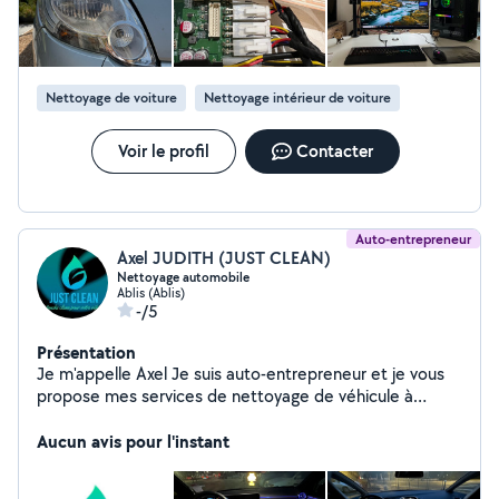
Nettoyage de voiture
Nettoyage intérieur de voiture
Voir le profil
Contacter
Auto-entrepreneur
Axel JUDITH (JUST CLEAN)
Nettoyage automobile
Ablis (Ablis)
-/5
Présentation
Je m'appelle Axel Je suis auto-entrepreneur et je vous
propose mes services de nettoyage de véhicule à
domicile Nettoyage intérieur et extérieur Je suis
entièrement autonome en eau et électricité.
Aucun avis pour l'instant