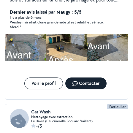
autres travaux en général ! Également pour la gardes
d'animaux, d'enfants, la cuisine aussi et bien plus encore
Dernier avis laissé par Maugy : 5/5
! Toujours dans la bonne humeur et avec le sourire bien
Il y a plus de 6 mois
Wesley m'a était d'une grande aide .il est relatif et sérieux
sûr ! Je peux fournir d'autres photos sur demande car
Merci !
l'application permet d'afficher seulement 3 photos de
prestations réalisés, hésitez pas à me demander si
besoin ! Cordialement, Wesley
Voir le profil
Contacter
Particulier
Car Wash
Nettoyage avec extraction
Le Havre (Caucriauville Edouard Vaillant)
-/5