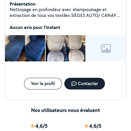
Présentation
Nettoyage en profondeur avec shampouinage et
extraction de tous vos textiles SIÈGES AUTO/ CANAPÉS
/ MATELAS / TAPIS Redonne un coup de neuf (voir
photos) Snap car-wash76 Facebook CARWASH
Aucun avis pour l'instant
Normandie DISPO sur toute la région
Voir le profil
Contacter
Nos utilisateurs nous évaluent
4,6/5
4,6/5