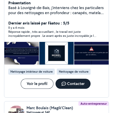
Présentation
Basé à Louvigné-de-Bais, j'interviens chez les particuliers
pour des nettoyages en profondeur : canapés, matelas,
tapis, sols et fin de chantier. L'objectif est simple :
enlever ce qu'on ne voit pas, redonner une vraie
Dernier avis laissé par Fàatou : 5/5
propreté et prolonger la durée de vie de vos surfaces.
Il y a 4 mois
Réponse rapide , très accueillant , le travail est juste
J'utilise du matériel professionnel pour un résultat
incroyablement propre . Le avant après es juste incroyable je le
efficace et soigné. Toutes les prestations à domicile
recommande ++++++++
pour les particuliers sont remboursées à 50 % grâce au
crédit d'impôt. Concrètement, vous ne payez que la
moitié, le reste est pris en charge par l'État, avec
possibilité d'avance immédiate.
Nettoyage intérieur de voiture
Nettoyage de voiture
Voir le profil
Contacter
Auto-entrepreneur
Marc Boulais (Magik’Clean)
Nettoyage et SAP