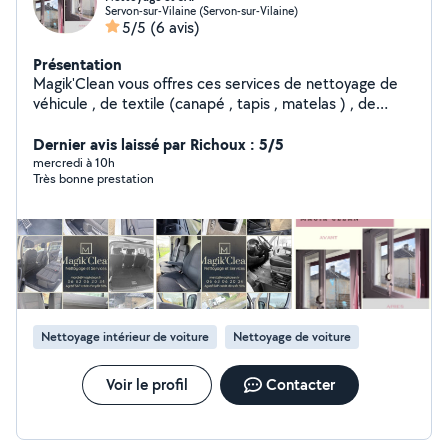
Servon-sur-Vilaine (Servon-sur-Vilaine)
5/5
(6 avis)
Présentation
Magik'Clean vous offres ces services de nettoyage de
véhicule , de textile (canapé , tapis , matelas ) , de
vitrerie , terrasses . J'interviens aussi pour de nettoyage
de maison ou d'appartement après un décès une
Dernier avis laissé par Richoux : 5/5
maladie ou autre . Je suis agréé Services à la personne
mercredi à 10h
Très bonne prestation
et interviens aussi pour du petit bricolage , surveillance
de domicile , entretien extérieur ( nettoyages des
terrasses et des allées) . Je suis professionnel et aime
le travail bien fait. Mon but sera de pleinement satisfaire
votre demande.
Nettoyage intérieur de voiture
Nettoyage de voiture
Voir le profil
Contacter