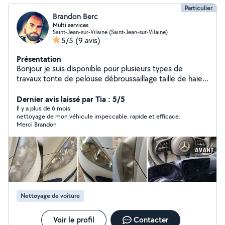
Particulier
Brandon Berc
Multi services
Saint-Jean-sur-Vilaine (Saint-Jean-sur-Vilaine)
5/5
(9 avis)
Présentation
Bonjour je suis disponible pour plusieurs types de
travaux tonte de pelouse débroussaillage taille de haie
nettoyage de façades déménagement et autres petits
bricolage également j'ai une shampouineuse je peut
Dernier avis laissé par Tia : 5/5
réaliser différentes taches lavage de canape tapis
Il y a plus de 6 mois
nettoyage de mon véhicule impeccable. rapide et efficace.
sieges de voiture.
Merci Brandon
Nettoyage de voiture
Voir le profil
Contacter