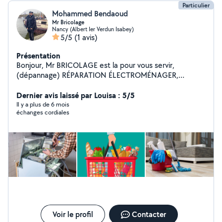
Particulier
Mohammed Bendaoud
Mr Bricolage
Nancy (Albert Ier Verdun Isabey)
5/5
(1 avis)
Présentation
Bonjour, Mr BRICOLAGE est la pour vous servir,
(dépannage) RÉPARATION ÉLECTROMÉNAGER,
JARDINAGE, DÉMÉNAGEMENT, MÉNAGE, FAIRE VOS
COURSES, VIDE GRENIER, GARDIENNAGE.
Dernier avis laissé par Louisa : 5/5
Il y a plus de 6 mois
échanges cordiales
Voir le profil
Contacter