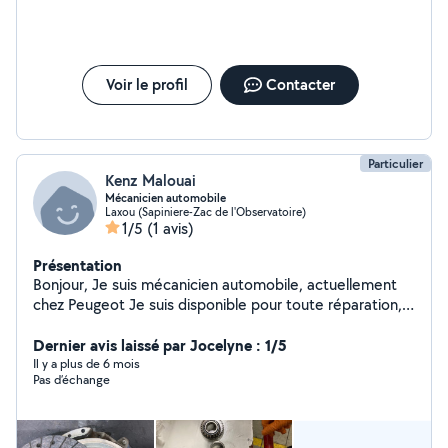
Voir le profil
Contacter
Particulier
Kenz Malouai
Mécanicien automobile
Laxou (Sapiniere-Zac de l'Observatoire)
1/5
(1 avis)
Présentation
Bonjour, Je suis mécanicien automobile, actuellement
chez Peugeot Je suis disponible pour toute réparation,
quelque sois là marque du véhicule, je suis expert en
Peugeot, Citroën, Renault mais gère tout pleins d'autre
Dernier avis laissé par Jocelyne : 1/5
marque aussi !! N'hésitez pas à me demandez tout
Il y a plus de 6 mois
Pas d’échange
types de réparation sur l'automobile mais aussi sur les
vélos également ! Hésitez pas aussi à me contacter à
tout heure je répondrai dès que je peut