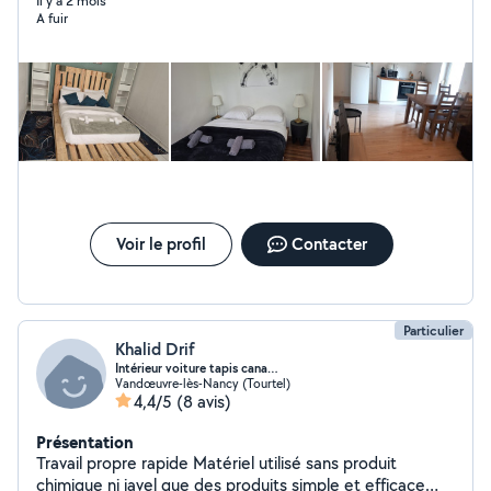
soigné et de qualité. Nous intervenons chez les
Il y a 2 mois
A fuir
particuliers, dans les bureaux, Airbnb et locaux
professionnels. Nos prestations : ménage complet,
entretien régulier, nettoyage après location, remise en
état, vitres sur demande. Nous sommes ponctuels,
motivés et soucieux de votre satisfaction. N'hésitez pas
à faire appel à nous, nous serons ravis de vous
accompagner.
Voir le profil
Contacter
Particulier
Khalid Drif
Intérieur voiture tapis cana…
Vandœuvre-lès-Nancy (Tourtel)
4,4/5
(8 avis)
Présentation
Travail propre rapide Matériel utilisé sans produit
chimique ni javel que des produits simple et efficace