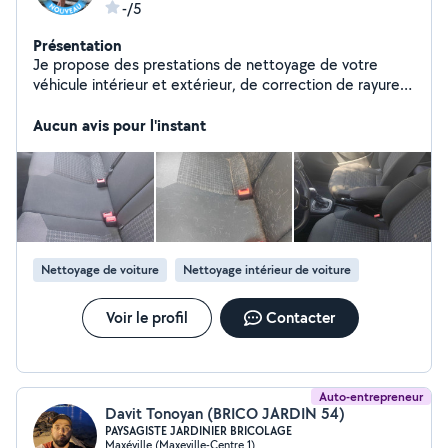
-/5
Présentation
Je propose des prestations de nettoyage de votre
véhicule intérieur et extérieur, de correction de rayures,
de rénovation d'optiques quand ces derniers sont
jaunis/ternis, de débosselage sans peinture et de
Aucun avis pour l'instant
préparation du véhicule (avant vente ou remise ou
retour loa/leasing) avec une approche fondée sur le soin
du détail, la transparence et le respect du véhicule. Mes
tarifs sont très honnêtes et basés sur mon savoir faire
ainsi que la qualité des produits professionnels utilisés.
Nettoyage de voiture
Nettoyage intérieur de voiture
Voir le profil
Contacter
Auto-entrepreneur
Davit Tonoyan (BRICO JARDIN 54)
PAYSAGISTE JARDINIER BRICOLAGE
Maxéville (Maxeville-Centre 1)