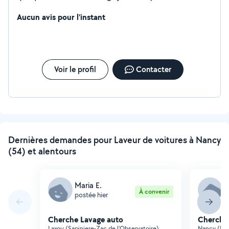
véhiculé
Aucun avis pour l'instant
Voir le profil
Contacter
Dernières demandes pour Laveur de voitures à Nancy
(54) et alentours
Maria E.
J
À convenir
postée hier
p
Cherche Lavage auto
Cherche
Laxou (Sapiniere-Zac de l'Observatoire)
Nancy (Fo