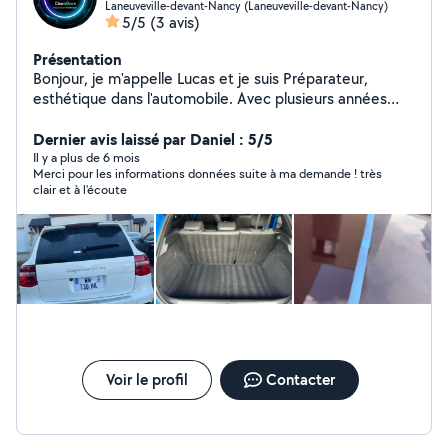
Laneuveville-devant-Nancy (Laneuveville-devant-Nancy)
5/5
(3 avis)
Présentation
Bonjour, je m'appelle Lucas et je suis Préparateur,
esthétique dans l'automobile. Avec plusieurs années
d'expérience, je serait honoré d'embellir votre intérieur,
comme extérieur, alors n'hésite pas à me contacter.
Dernier avis laissé par Daniel : 5/5
Il y a plus de 6 mois
Merci pour les informations données suite à ma demande ! très
clair et à l'écoute
Voir le profil
Contacter