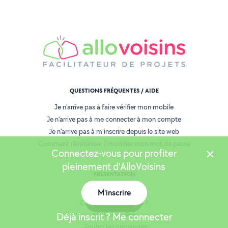
QUESTIONS FRÉQUENTES / AIDE
Je n'arrive pas à faire vérifier mon mobile
Je n'arrive pas à me connecter à mon compte
Je n'arrive pas à m'inscrire depuis le site web
Comment réinitialiser / modifier mon mot de passe
Connectez-vous pour profiter
pleinement d'AlloVoisins
PRÉSENTATION
Qui sommes-nous ?
M'inscrire
Carte
Comment ça marche ?
Déjà inscrit ? Me connecter
AlloVoisins Pro
Toutes les demandes