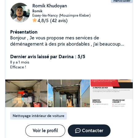
Particulier
Romik Khudoyan
Romik
Essey-lès-Nancy (Mouzimpre Kleber)
4,8/5
(42 avis)
Présentation
Bonjour , Je vous propose mes services de
déménagement à des prix abordables , j'ai beaucoup
d'expérience dans ce domaine si vous êtes intéressés
n'hésitez pas à me contacter
Dernier avis laissé par Davina : 5/5
Il y a 1 mois
Efficace !
Nettoyage intérieur de voiture
Voir le profil
Contacter