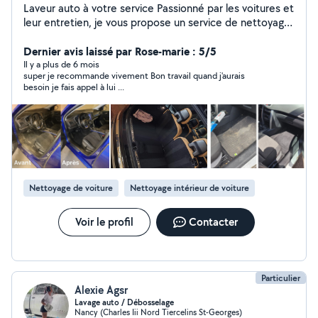
Laveur auto à votre service Passionné par les voitures et
leur entretien, je vous propose un service de nettoyage
auto complet et soigné, adapté à vos besoins. De
l'extérieur étincelant à l'intérieur impeccable, je m'assure
Dernier avis laissé par Rose-marie : 5/5
de redonner à votre véhicule son éclat d'origine tout en
Il y a plus de 6 mois
super je recommande vivement Bon travail quand j'aurais
utilisant des produits de qualité. Tarifs nettoyage auto &
besoin je fais appel à lui ...
mobilier Intérieur voiture : - À partir de 40 (citadine)
jusqu'à 70 (SUV 7 places) - Formules plus complètes : 75
à 105 (Fraîcheur) ou 110 à 170 (SPA) Nettoyage complet
extérieur + intérieur : - À partir de 70 (citadine) jusqu'à
155 (SUV 7 places) - Formules haut de gamme : 150 à
210 selon le véhicule Canapés : - De 59 à 89 selon la
taille (1 à 3 places ou angle) Matelas : - De 65 à 100
Nettoyage de voiture
Nettoyage intérieur de voiture
selon les dimensions (140x190 à 200x200)
Voir le profil
Contacter
Particulier
Alexie Agsr
Lavage auto / Débosselage
Nancy (Charles Iii Nord Tiercelins St-Georges)