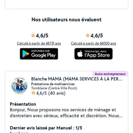
Nos utilisateurs nous évaluent
4,6/5
4,6/5
Calculé à partir de 48731 avis
Calculé à partir de 66000 avis
Auto-entrepreneur
Blanche MAMA (MAMA SERVICES A LA PERSONNE)
Prestations de multiservices
Tomblaine (Centre-Ville Picot)
4,6/5
(40 avis)
Présentation
Bonjour, Nous proposons nos services de ménage et
d'entretien avec sérieux, efficacité et discrétion. Nous
travaillons en binôme (mari et femme), ce qui nous
permet d'être rapides, organisés et de garantir un travail
Dernier avis laissé par Manuel : 1/5