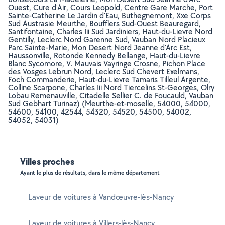
Ouest, Cure d'Air, Cours Leopold, Centre Gare Marche, Port
Sainte-Catherine Le Jardin d'Eau, Buthegnemont, Xxe Corps
Sud Austrasie Meurthe, Boufflers Sud-Ouest Beauregard,
Santifontaine, Charles Iii Sud Jardiniers, Haut-du-Lievre Nord
Gentilly, Leclerc Nord Garenne Sud, Vauban Nord Placieux
Parc Sainte-Marie, Mon Desert Nord Jeanne d'Arc Est,
Haussonville, Rotonde Kennedy Bellange, Haut-du-Lievre
Blanc Sycomore, V. Mauvais Vayringe Crosne, Pichon Place
des Vosges Lebrun Nord, Leclerc Sud Chevert Exelmans,
Foch Commanderie, Haut-du-Lievre Tamaris Tilleul Argente,
Colline Scarpone, Charles Iii Nord Tiercelins St-Georges, Olry
Lobau Remenauville, Citadelle Sellier C. de Foucauld, Vauban
Sud Gebhart Turinaz) (Meurthe-et-moselle, 54000, 54000,
54600, 54100, 42544, 54320, 54520, 54500, 54002,
54052, 54031)
Villes proches
Ayant le plus de résultats, dans le même département
Laveur de voitures à Vandœuvre-lès-Nancy
Laveur de voitures à Villers-lès-Nancy