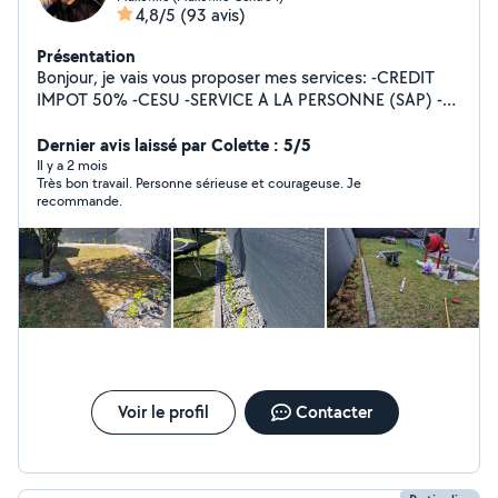
4,8/5
(93 avis)
Présentation
Bonjour, je vais vous proposer mes services: -CREDIT
IMPOT 50% -CESU -SERVICE A LA PERSONNE (SAP) -
Jardinage, aménagement, espace vert -Tonte de
pelouse, débroussailleuse, motoculteur -Ramassage des
Dernier avis laissé par Colette : 5/5
feuilles -Évacuation des déchets -Taille de haies,
Il y a 2 mois
Très bon travail. Personne sérieuse et courageuse. Je
fruitiers, rosiers -Nettoyage de terrasses -Nettoyage de
recommande.
l'aller -Bêchage, binage, et grillage -Entretien et
Nettoyage des massifs -Massonerie, Bricolage, Peinture,
Placo, Carrelage Je suis dans l'attente de vos
demandes. Cordialement.
Voir le profil
Contacter