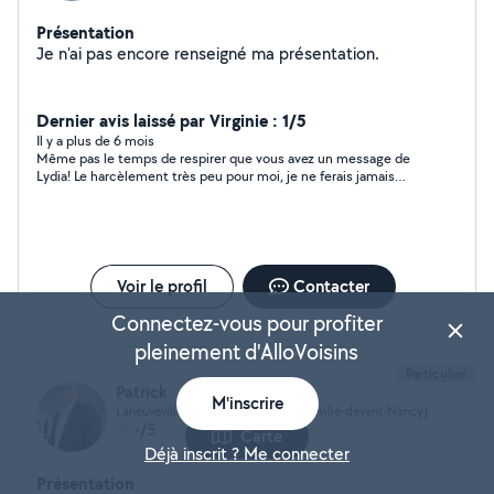
Présentation
Je n'ai pas encore renseigné ma présentation.
Dernier avis laissé par Virginie : 1/5
Il y a plus de 6 mois
Même pas le temps de respirer que vous avez un message de
Lydia! Le harcèlement très peu pour moi, je ne ferais jamais
appel à ses services.
Voir le profil
Contacter
Connectez-vous pour profiter
pleinement d'AlloVoisins
Particulier
Patrick
M'inscrire
Laneuveville-devant-Nancy (Laneuveville-devant-Nancy)
-/5
Carte
Déjà inscrit ? Me connecter
Présentation