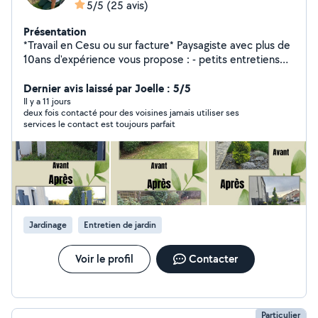
5/5
(25 avis)
Présentation
*Travail en Cesu ou sur facture* Paysagiste avec plus de
10ans d'expérience vous propose : - petits entretiens
de jardin ponctuels ou réguliers (tonte, débroussaillage,
scarification, taille arbuste, taille topiaire, binage de
Dernier avis laissé par Joelle : 5/5
massifs, entretien de potager, entretien de vivaces,...) -
Il y a 11 jours
deux fois contacté pour des voisines jamais utiliser ses
aménagements type massifs, paillage, plantation
services le contact est toujours parfait
d'arbres, haies.. - conseils en aménagement et
accompagnement à la plantation - conception
d'espaces paysagers (massifs ou jardin entier) Très
bonne connaissance des végétaux. À votre service,
avec plaisir!!
Jardinage
Entretien de jardin
Voir le profil
Contacter
Particulier