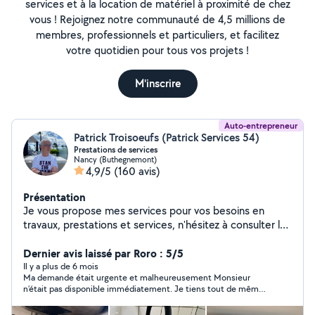
services et à la location de matériel à proximité de chez
vous ! Rejoignez notre communauté de 4,5 millions de
membres, professionnels et particuliers, et facilitez
votre quotidien pour tous vos projets !
M'inscrire
Auto-entrepreneur
Patrick Troisoeufs (Patrick Services 54)
Prestations de services
Nancy (Buthegnemont)
4,9/5
(160 avis)
Présentation
Je vous propose mes services pour vos besoins en
travaux, prestations et services, n'hésitez à consulter les
avis, réalisations et demander mes conditions, je ne
communique aucun tarif sans échange ni connaissance
Dernier avis laissé par Roro : 5/5
exacte du besoin. Je me déplace sur le département.
Il y a plus de 6 mois
Ma demande était urgente et malheureusement Monsieur
MERCI DE RÉPONDRE AUX PROPOSITIONS QUI VOUS
n’était pas disponible immédiatement. Je tiens tout de même
SONT FAITES RAPPEL : Les demandes en privé par un
à mettre 5 étoiles pour le bon contact de ce dernier ainsi que
client se trouvant hors de notre périmètre
sa politesse et sa réponse chaleureuse, cela montre déjà je