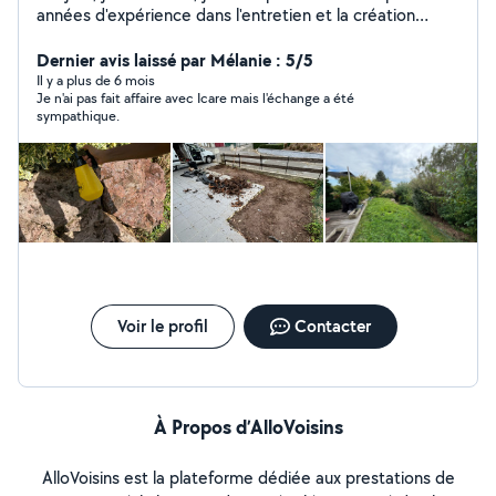
années d'expérience dans l'entretien et la création
d'espaces extérieurs. Mon objectif est de transformer
et maintenir vos espaces verts pour qu'ils soient à la fois
Dernier avis laissé par Mélanie : 5/5
esthétiques et fonctionnels. Je propose une large
Il y a plus de 6 mois
Je n'ai pas fait affaire avec Icare mais l'échange a été
gamme de services adaptés à vos besoins, allant de
sympathique.
l'entretien régulier à des interventions plus spécifiques.
Mes tarifs sont flexibles et peuvent être ajustés en
fonction de la taille du projet et de la fréquence des
interventions, afin de vous offrir des solutions sur
mesure, adaptées à votre budget.
Voir le profil
Contacter
À Propos d’AlloVoisins
AlloVoisins est la plateforme dédiée aux prestations de