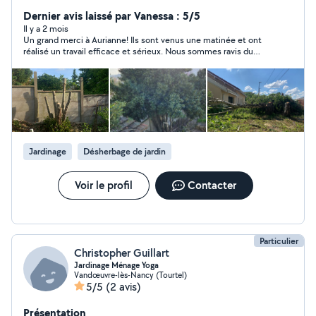
bas prix et je suis soignée et respectueuse et surtout
flexible
Dernier avis laissé par Vanessa : 5/5
Il y a 2 mois
Un grand merci à Aurianne! Ils sont venus une matinée et ont
réalisé un travail efficace et sérieux. Nous sommes ravis du
résultat et n’hésiterons pas à faire appel à eux de nouveau. Je
les recommande sans hésitation !
Jardinage
Désherbage de jardin
Voir le profil
Contacter
Particulier
Christopher Guillart
Jardinage Ménage Yoga
Vandœuvre-lès-Nancy (Tourtel)
5/5
(2 avis)
Présentation