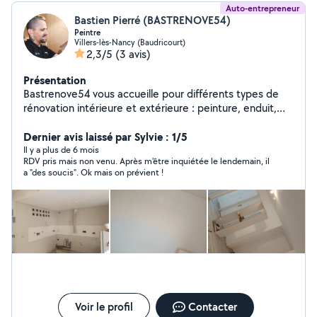
Auto-entrepreneur
Bastien Pierré (BASTRENOVE54)
Peintre
Villers-lès-Nancy (Baudricourt)
2,3/5
(3 avis)
Présentation
Bastrenove54 vous accueille pour différents types de
rénovation intérieure et extérieure : peinture, enduit,
plaquo, tonte, débroussaillage, aménagement de
paysages/jardin, pose de parquet, terasse ect..
Dernier avis laissé par Sylvie : 1/5
N'hésitez pas à me contacter
Il y a plus de 6 mois
RDV pris mais non venu. Après m'être inquiétée le lendemain, il
a "des soucis". Ok mais on prévient !
Voir le profil
Contacter