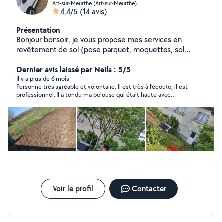
Art-sur-Meurthe (Art-sur-Meurthe)
4,4/5
(14 avis)
Présentation
Bonjour bonsoir, je vous propose mes services en
revêtement de sol (pose parquet, moquettes, sol
souple, ragréage ) ainsi que revêtement murale (
peinture,papier peints, toile de verre). Vide maison,
Dernier avis laissé par Neila : 5/5
grenier, débarras en tout genre. Extérieur : tonte
Il y a plus de 6 mois
Personne très agréable et volontaire. Il est très à l’écoute, il est
pelouse, taille-haies, abattage et elagage arbre. Travail
professionnel. Il a tondu ma pelouse qui était haute avec
rapide et soigner. A votre service à bientôt
vigueur, c’est très réussi. Je suis très contente de son travail.
Je recommande vivement. Merci Bruno
Voir le profil
Contacter