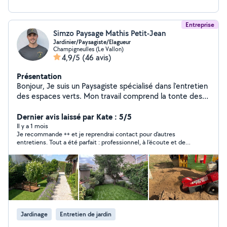
Entreprise
Simzo Paysage Mathis Petit-Jean
Jardinier/Paysagiste/Elagueur
Champigneulles (Le Vallon)
4,9/5
(46 avis)
Présentation
Bonjour, Je suis un Paysagiste spécialisé dans l'entretien
des espaces verts. Mon travail comprend la tonte des
pelouse, la taille des haies et arbustes, le rognage des
souches ainsi que l'élagage des arbres pour maintenir
Dernier avis laissé par Kate : 5/5
vos jardins et espaces extérieurs en parfaite santé et
Il y a 1 mois
Je recommande ++ et je reprendrai contact pour d’autres
esthétique. Mon objectif est de créer et d'entretenir
entretiens. Tout a été parfait : professionnel, à l’écoute et de
des environnements extérieurs harmonieux et bien
bon conseil, ponctuel et réactif pour un travail méticuleux et
entretenus. Je nettoie également vos terrasses au
soigné
karcher.
Jardinage
Entretien de jardin