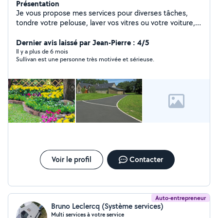
Présentation
Je vous propose mes services pour diverses tâches,
tondre votre pelouse, laver vos vitres ou votre voiture,
jardiner, faire de la peinture etc.. Mes services
consistent à me faire un peu d'argent pendant les
Dernier avis laissé par Jean-Pierre : 4/5
vacances
Il y a plus de 6 mois
Sullivan est une personne très motivée et sérieuse.
Voir le profil
Contacter
Auto-entrepreneur
Bruno Leclercq (Système services)
Multi services à votre service