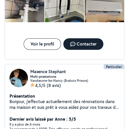
géographique ne peuvent pas avoir une réponse.
pense une personne sérieuse et professionnelle. A une
prochaine peut être
Voir le profil
Contacter
Particulier
Maxence Stephant
Multi-prestations
Vandœuvre-lès-Nancy (Brabois Prieure)
4,5/5
(8 avis)
Présentation
Bonjour, j'effectue actuellement des rénovations dans
ma maison et suis prêt à vous aidez pour vos travaux de
rénovation (taille de haie, peinture, entretien des
espaces verts) N'hésitez pas à me contacter !!
Dernier avis laissé par Anne : 5/5
Il y a plus de 6 mois
Je recommande à 100% Très efficace, rapide et professionnel