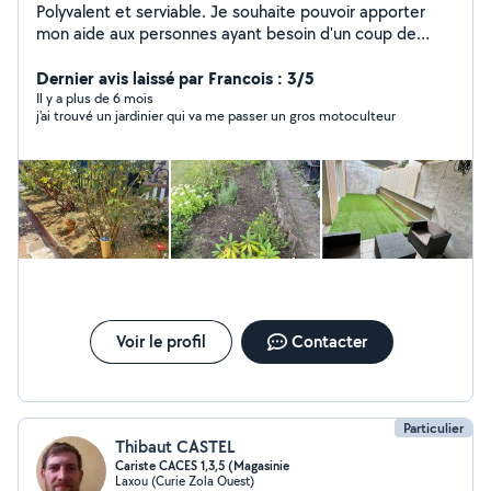
Polyvalent et serviable. Je souhaite pouvoir apporter
mon aide aux personnes ayant besoin d'un coup de
main. Disponible pour des tâches physiques et qualifié
dans divers domaines (informatique,multimédia,
Dernier avis laissé par Francois : 3/5
peinture, tapisserie).
Il y a plus de 6 mois
j'ai trouvé un jardinier qui va me passer un gros motoculteur
Voir le profil
Contacter
Particulier
Thibaut CASTEL
Cariste CACES 1,3,5 (Magasinie
Laxou (Curie Zola Ouest)