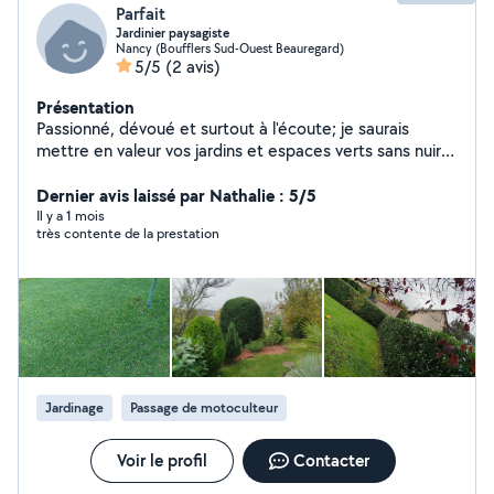
Parfait
Jardinier paysagiste
Nancy (Boufflers Sud-Ouest Beauregard)
5/5
(2 avis)
Présentation
Passionné, dévoué et surtout à l'écoute; je saurais
mettre en valeur vos jardins et espaces verts sans nuire
aux cycles naturels des végétaux. Débroussaillage tonte
Taille de haies (conifères et feuillus) taille de fruitiers et
Dernier avis laissé par Nathalie : 5/5
d'arbustes Engazonnement créations de massifs
Il y a 1 mois
très contente de la prestation
potagers avec réutilisation des déchets végétaux
Fourniture possible de semences potagères
reproductibles) voire de plants.
Jardinage
Passage de motoculteur
Voir le profil
Contacter