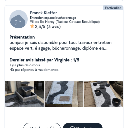
Particulier
Franck Kieffer
Entretien espace bucheronnage
Villers-lès-Nancy (Placieux Coteaux Republique)
2,3/5
(3 avis)
Présentation
bonjour je suis disponible pour tout travaux entretien
espace vert, élagage, bûcheronnage. diplôme en
élagage, bûcheronnage, conduite engin, et également
dans les travaux de l'environnement.
Dernier avis laissé par Virginie : 1/5
Il y a plus de 6 mois
N’a pas répondu à ma demande.