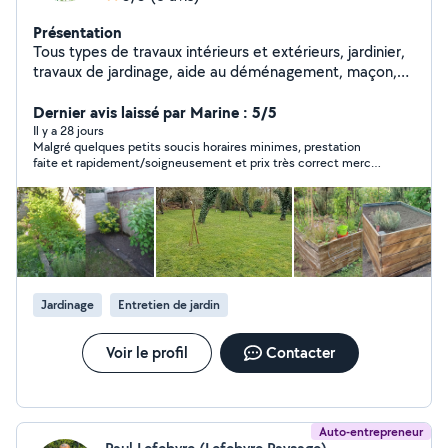
Présentation
Tous types de travaux intérieurs et extérieurs, jardinier,
travaux de jardinage, aide au déménagement, maçon,
petit bricolage, jardinier,aide à domicile etc. Nancy et
alentours. Cordialement
Dernier avis laissé par Marine : 5/5
Il y a 28 jours
Malgré quelques petits soucis horaires minimes, prestation
faite et rapidement/soigneusement et prix très correct merci
encore ! Aimable et réactif par messages également.
Jardinage
Entretien de jardin
Voir le profil
Contacter
Auto-entrepreneur