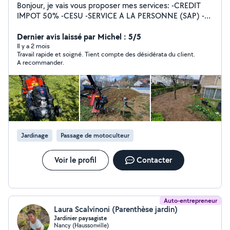
Bonjour, je vais vous proposer mes services: -CREDIT
IMPOT 50% -CESU -SERVICE A LA PERSONNE (SAP) -
Jardinage, aménagement, espace vert -Tonte de
pelouse, débroussailleuse, motoculteur -Ramassage des
Dernier avis laissé par Michel : 5/5
feuilles -Évacuation des déchets -Taille de haies,
Il y a 2 mois
Travail rapide et soigné. Tient compte des désidérata du client.
fruitiers, rosiers -Nettoyage de terrasses -Nettoyage de
A recommander.
l'aller -Bêchage, binage, et grillage -Entretien et
Nettoyage des massifs -Massonerie, Bricolage, Peinture,
Placo, Carrelage Je suis dans l'attente de vos
demandes. Cordialement.
Jardinage
Passage de motoculteur
Voir le profil
Contacter
Auto-entrepreneur
Laura Scalvinoni (Parenthèse jardin)
Jardinier paysagiste
Nancy (Haussonville)