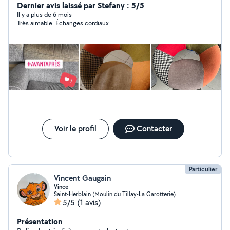
Démoussage toiture Particuliers et professionnels Votre
Dernier avis laissé par Stefany : 5/5
satisfaction, notre récompense Aurélien de chez
Il y a plus de 6 mois
Très aimable. Échanges cordiaux.
CleanMaster
Voir le profil
Contacter
Particulier
Vincent Gaugain
Vince
Saint-Herblain (Moulin du Tillay-La Garotterie)
5/5
(1 avis)
Présentation