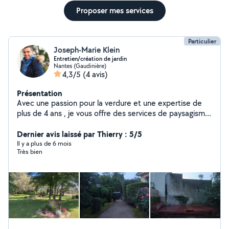
Proposer mes services
Particulier
Joseph-Marie Klein
Entretien/création de jardin
Nantes (Gaudinière)
4,3/5
(4 avis)
Présentation
Avec une passion pour la verdure et une expertise de
plus de 4 ans , je vous offre des services de paysagisme
sur mesure pour transformer votre jardin en havre de
paix . Que ce soit une métamorphose complète ou un
Dernier avis laissé par Thierry : 5/5
entretien régulier, je m'engage à fournir un travail de
Il y a plus de 6 mois
Très bien
qualité qui répondra à tous vos désirs Service disponible
à Nantes et ses alentours .