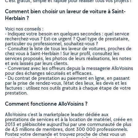
C’est gratuit, simple et rapide pour réaliser tous vos projets !
Comment bien choisir un laveur de voiture à Saint-
Herblain ?
Voici nos conseils :
- Indiquez votre besoin en quelques secondes : quel service
recherchez-vous ? Est-ce urgent ? Quel type de prestataire,
particulier ou professionnel, souhaitez-vous ?
- Consultez la liste de tous les laveur de voitures, proches de
chez vous à Saint-Herblain ! Sur leur profil, consultez les
services proposés, les photos de leurs réalisations, les notes
et avis laissés par leurs clients.
- Conversez avec les offreurs depuis la messagerie AlloVoisins
pour des échanges sécurisés et efficaces.
- Du contrat de prestation au paiement en ligne, en passant
par la prise de rendez-vous, l’état des lieux, les devis et les
factures : utilisez nos outils gratuits à chaque étape de votre
prestation.
Comment fonctionne AlloVoisins ?
AlloVoisins c’est la marketplace leader dédiée aux
prestations de services et à la location de matériel, créée en
2013 et plébiscitée aujourd’hui par une communauté de plus
de 4,5 millions de membres, dont 300 000 professionnels.
Postez votre demande et trouvez proche de chez vous un