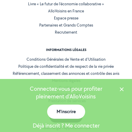
Livre « Le futur de l'économie collaborative »
AlloVoisins en France
Espace presse
Partenaires et Grands Comptes
Recrutement
INFORMATIONS LÉGALES
Conditions Générales de Vente et d'Utilisation
Politique de confidentialité et de respect de la vie privée
Référencement, classement des annonces et contrôle des avis
Mentions légales
Connectez-vous pour profiter
Cookies
Location de matériel
pleinement d'AlloVoisins
Prestation de services
M'inscrire
Carte
NOS APPLICATIONS
Déjà inscrit ? Me connecter
Télécharger l’application iOS