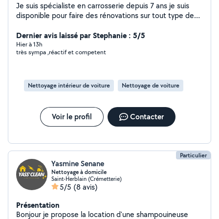
Je suis spécialiste en carrosserie depuis 7 ans je suis
disponible pour faire des rénovations sur tout type de
vehicules Et je touche aussi à la mécanique N'hésitez
pas à me contacter par téléphone
Dernier avis laissé par Stephanie : 5/5
Hier à 13h
très sympa ,réactif et competent
Nettoyage intérieur de voiture
Nettoyage de voiture
Voir le profil
Contacter
Particulier
Yasmine Senane
Nettoyage à domicile
Saint-Herblain (Crémetterie)
5/5
(8 avis)
Présentation
Bonjour je propose la location d'une shampouineuse