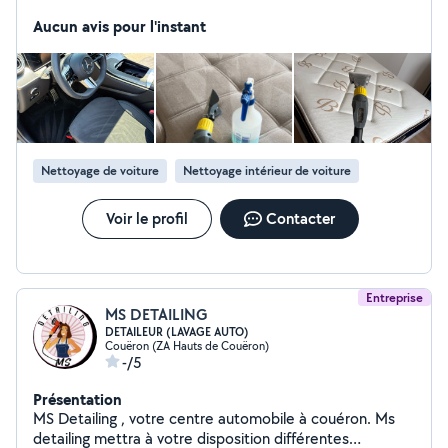
chaise N'hésitez pas à me contacter pour plus
d'informations bonne journée ! -Me contacter sur le
Aucun avis pour l'instant
numéro du camion
Nettoyage de voiture
Nettoyage intérieur de voiture
Voir le profil
Contacter
Entreprise
MS DETAILING
DETAILEUR (LAVAGE AUTO)
Couëron (ZA Hauts de Couëron)
-/5
Présentation
MS Detailing , votre centre automobile à couéron. Ms
detailing mettra à votre disposition différentes