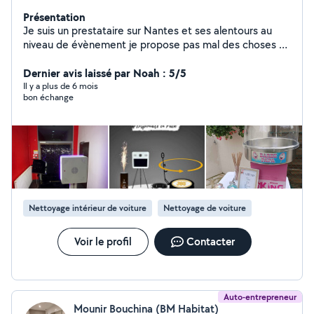
Présentation
Je suis un prestataire sur Nantes et ses alentours au
niveau de évènement je propose pas mal des choses en
location pour vos
événements,vidéobooth360,photobooth,trône de
Dernier avis laissé par Noah : 5/5
mariage,arche ,machine à papa barbe,popcorn,enceinte
Il y a plus de 6 mois
bon échange
etc .
Nettoyage intérieur de voiture
Nettoyage de voiture
Voir le profil
Contacter
Auto-entrepreneur
Mounir Bouchina (BM Habitat)