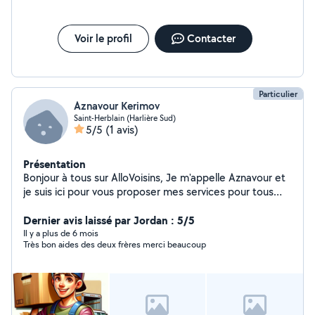
Voir le profil
Contacter
Particulier
Aznavour Kerimov
Saint-Herblain (Harlière Sud)
5/5
(1 avis)
Présentation
Bonjour à tous sur AlloVoisins, Je m'appelle Aznavour et
je suis ici pour vous proposer mes services pour tous
vos besoins de déménagement. Que vous ayez besoin
d'aide pour charger et décharger votre camion, pour
Dernier avis laissé par Jordan : 5/5
monter des meuble/des objets lourds, je suis à votre
Il y a plus de 6 mois
Très bon aides des deux frères merci beaucoup
disposition. Pourquoi faire appel à moi ? Dynamique et
Endurant : Je possède une excellente condition
physique me permettant de travailler avec efficacité et
endurance sur des périodes prolongées. Expérience en
Déménagement : J'ai déjà aidé de nombreuses