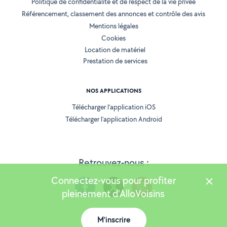
Politique de confidentialité et de respect de la vie privée
Référencement, classement des annonces et contrôle des avis
Mentions légales
Cookies
Location de matériel
Prestation de services
NOS APPLICATIONS
Télécharger l’application iOS
Télécharger l’application Android
Retrouvez-nous :
Connectez-vous pour profiter
pleinement d'AlloVoisins
M'inscrire
Version 25.5.3