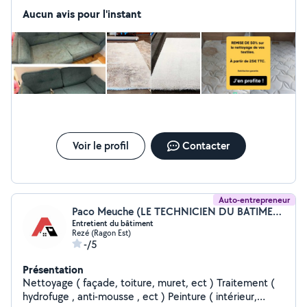
pour les canapés, matelas, tapis, chaise, sièges auto et
Aucun avis pour l'instant
moquettes. Nous intervenons pour vos besoins de
nettoyage textile à Nantes, Saint-Sébastien-sur-Loire,
Vertou, Rezé, Carquefou, Sainte-Luce-sur-Loire, Orvault,
Bouguenais, Les Sorinières, La Chapelle-sur-Erdre,
Basse-Goulaine et Saint-Herblain avec efficacité. Devis
gratuit. Déplacement à votre domicile. Paiement après
prestation. Satisfaction garantie.
Voir le profil
Contacter
Auto-entrepreneur
Paco Meuche (LE TECHNICIEN DU BATIMENT)
Entretient du bâtiment
Rezé (Ragon Est)
-/5
Présentation
Nettoyage ( façade, toiture, muret, ect ) Traitement (
hydrofuge , anti-mousse , ect ) Peinture ( intérieur,