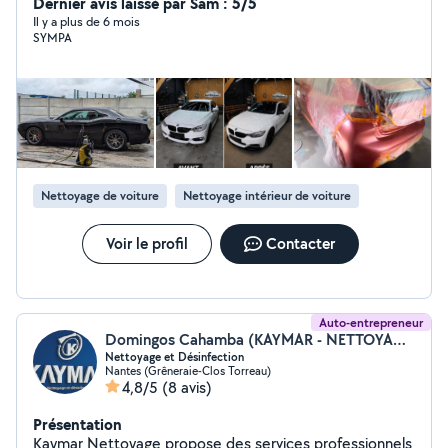
Du Salon Polissage Vitres teintées Phares Teintés
Dernier avis laissé par Sam : 5/5
Polissage des phares Peinture Des Disques Installation
Il y a plus de 6 mois
SYMPA
des radars arrière @black Performance
Nettoyage de voiture
Nettoyage intérieur de voiture
Voir le profil
Contacter
Auto-entrepreneur
Domingos Cahamba (KAYMAR - NETTOYAGE ET DESINFECTION)
Nettoyage et Désinfection
Nantes (Grêneraie-Clos Torreau)
4,8/5
(8 avis)
Présentation
Kaymar Nettoyage propose des services professionnels