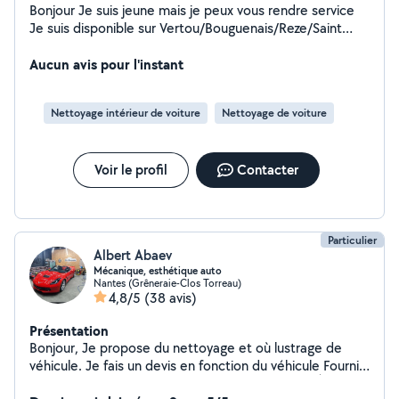
Bonjour Je suis jeune mais je peux vous rendre service
Je suis disponible sur Vertou/Bouguenais/Reze/Saint
Sébastien Que ce soit pour : - récupérer des courses -
aller à la déchèterie - entretien de jardin (
Aucun avis pour l'instant
tondeuse/haie/nettoyage) - vider un grenier ou garage -
nettoyer votre voiture ( intérieur/extérieur ) N'hésitez
Nettoyage intérieur de voiture
Nettoyage de voiture
pas Au plaisir de vous rendre service
Voir le profil
Contacter
Particulier
Albert Abaev
Mécanique, esthétique auto
Nantes (Grêneraie-Clos Torreau)
4,8/5
(38 avis)
Présentation
Bonjour, Je propose du nettoyage et où lustrage de
véhicule. Je fais un devis en fonction du véhicule Fournir
des services Reparation carrosserie Nettoyage À Sec