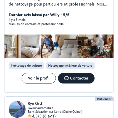
de nettoyage pour particuliers et professionnels. Nos
prestations : ️Nettoyage de canapés, matelas et tapis
Nettoyage d'appartements et maisons Nettoyage
Dernier avis laissé par Willy : 5/5
Airbnb Avant déménagement / après
Il y a 3 mois
discussion cordiale et professionnelle.
emménagement/Après départ de locataire Nettoyage
automobile à domicile Nettoyage de vitres ️Nettoyage
de fin de chantier Nettoyage Diogène et logements
insalubres Travail soigné, ponctualité, devis gratuit et
satisfaction garantie. Devis gratuit sur photos ou visite
Disponible 7j/7
Nettoyage de voiture
Nettoyage intérieur de voiture
Voir le profil
Contacter
Particulier
Ryn Grd
Laveur automobile
Saint-Sébastien-sur-Loire (Ouche Quinet)
4,5/5
(8 avis)