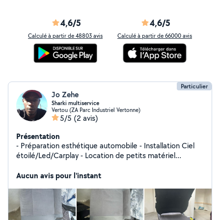
4,6/5
4,6/5
Calculé à partir de 48803 avis
Calculé à partir de 66000 avis
Particulier
Jo Zehe
Sharki multiservice
Vertou (ZA Parc Industriel Vertonne)
5/5
(2 avis)
Présentation
- Préparation esthétique automobile - Installation Ciel
étoilé/Led/Carplay - Location de petits matériel
d'entretien - Nettoyage mobilier textile (canapés,
matelas)
Aucun avis pour l'instant