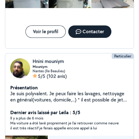
Voir le profil
Contacter
Particulier
Hnini mouniym
Mouniym
Nantes (Ile Beaulieu)
5/5
(102 avis)
Présentation
Je suis polyvalent. Je peux faire les lavages, nettoyage
en général(voitures, domicile,..) * il est possible de jeter
des choses à la déchetterie peu aider au
déménagement . N'hésitez pas à me contacter
Dernier avis laissé par Leila : 5/5
Il y a plus de 6 mois
Ma voiture a été lavé proprement je l’ai retrouver comme neuve
il est très réactif je ferais appelle encore appel à lui