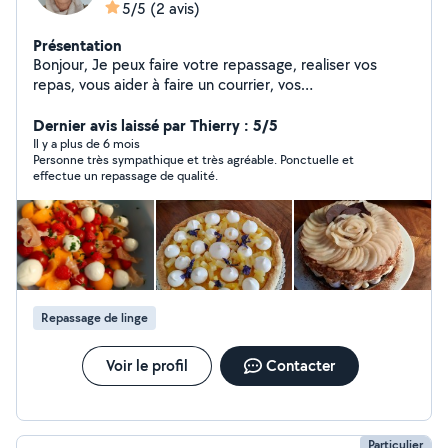
5/5
(2 avis)
Présentation
Bonjour, Je peux faire votre repassage, realiser vos
repas, vous aider à faire un courrier, vos
courses...j'accompagne également sur les usage de l'IA
pour débutants
Dernier avis laissé par Thierry : 5/5
Il y a plus de 6 mois
Personne très sympathique et très agréable. Ponctuelle et
effectue un repassage de qualité.
Repassage de linge
Voir le profil
Contacter
Particulier