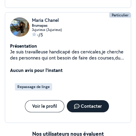
Particulier
Maria Chanel
Brumapas
Jujurieux (Jujurieux)
-/5
Présentation
Je suis travailleuse handicapé des cervicales,je cherche
des personnes qui ont besoin de faire des courses,du
ménage dans mon possible,je peux faire de la lecture,à
manger,vous promener , et je peux vous conduire si
Aucun avis pour l'instant
vous avez un retrait de permis.
Repassage de linge
Voir le profil
Contacter
Nos utilisateurs nous évaluent