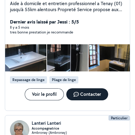
Aide à domicile et entretien professionnel a Tenay (01)
jusqu'à 55km alentours Propreté Service propose aux
particuliers et aux professionnels des services
personnalisés pour tous leurs travaux de ménage,
Dernier avis laissé par Jessi : 5/5
repassage a notre bureau aide au course,d'entretien
Il y a 5 mois
tres bonne prestation je recommande
des espaces verts et de bricolage,peinture
intérieur,refaire terrasse,carrelage multi tâches. Où que
vous soyez dans la région de tenay 55km alentours,
nous nous engage à assurer des prestations sur mesure,
soignées et adaptées à vos besoins. Expérience
professionnelle 14 ans
Repassage de linge
Pliage de linge
Voir le profil
Contacter
Particulier
Lanteri Lanteri
Accompagnatrice
Ambronay (Ambronay)