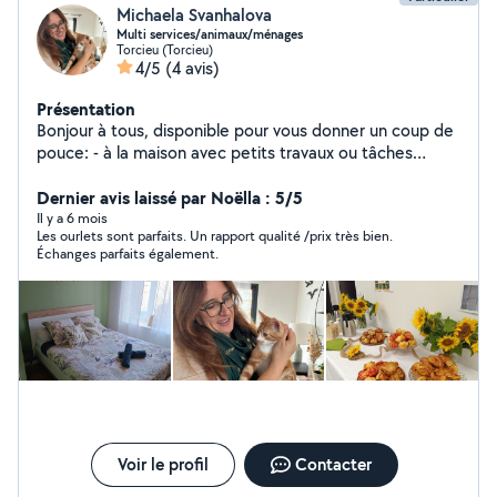
Michaela Svanhalova
Multi services/animaux/ménages
Torcieu (Torcieu)
4/5
(4 avis)
Présentation
Bonjour à tous, disponible pour vous donner un coup de
pouce: - à la maison avec petits travaux ou tâches
ménagères (exp. en tant que gouvernante) - vérification
de votre domicile/plantes a arroser en cas d'absence -
Dernier avis laissé par Noëlla : 5/5
avec vos animaux lors de vos absences (moi même
Il y a 6 mois
Les ourlets sont parfaits. Un rapport qualité /prix très bien.
propriétaire d'un chat,chien et poules) - sur des
Échanges parfaits également.
retouches des rideaux ou vêtements - remorque à
disposition - les tâches administratives - expérience
dans la restauration et événementiel J'apprécie aussi la
compagnie des personnes âgées, j'étais AD dans le
passé. De nature joyeuse et contentieuse dans le
travail. N'hésitez pas de me contacter pour discuter de
vos besoins. Peut être qu'un jour c'est moi qui aura
besoin de vous à mon tour ;)
Voir le profil
Contacter