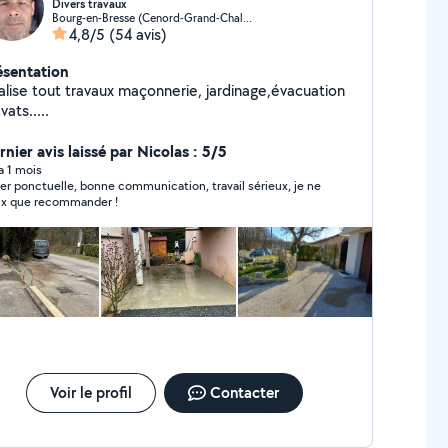
Divers travaux
Bourg-en-Bresse (Cenord-Grand-Challes)
4,8/5
(54 avis)
ésentation
alise tout travaux maçonnerie, jardinage,évacuation
vats.....
nier avis laissé par Nicolas : 5/5
 a 1 mois
er ponctuelle, bonne communication, travail sérieux, je ne
x que recommander !
Voir le profil
Contacter