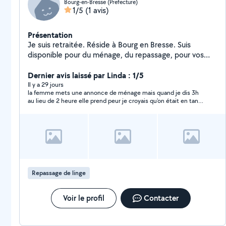
Bourg-en-Bresse (Prefecture)
1/5
(1 avis)
Présentation
Je suis retraitée. Réside à Bourg en Bresse. Suis
disponible pour du ménage, du repassage, pour vos
courses, m'occuper d'animaux domestiques. M'occuper
d'une personne âgée éventuellement.Je possède une
Dernier avis laissé par Linda : 1/5
voiture.
Il y a 29 jours
la femme mets une annonce de ménage mais quand je dis 3h
au lieu de 2 heure elle prend peur je croyais qu'on était en tant
de crise financière
Repassage de linge
Voir le profil
Contacter