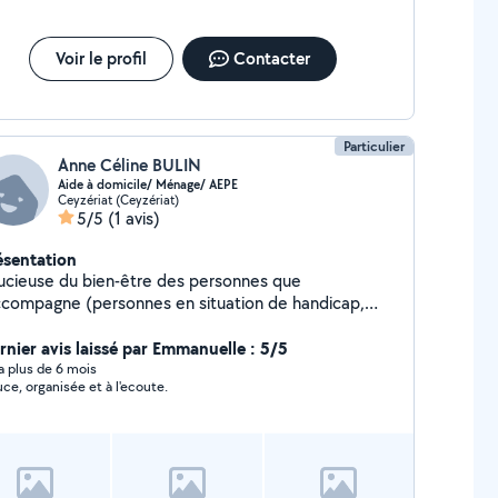
Voir le profil
Contacter
Particulier
Anne Céline BULIN
Aide à domicile/ Ménage/ AEPE
Ceyzériat (Ceyzériat)
5/5
(1 avis)
ésentation
ucieuse du bien-être des personnes que
accompagne (personnes en situation de handicap,
fants en bas âge) et de la satisfaction de mes
ployeurs, je mets au profit mes qualités humaines,
rnier avis laissé par Emmanuelle : 5/5
 rigueur et mon expérience professionnelle pour
y a plus de 6 mois
ce, organisée et à l'ecoute.
oposer mes services en tant qu'Aide à domicile,
mme de ménage, repassage, garde d'enfants, etc
contacter pour plus de renseignements. Au plaisir
 vous rencontrer