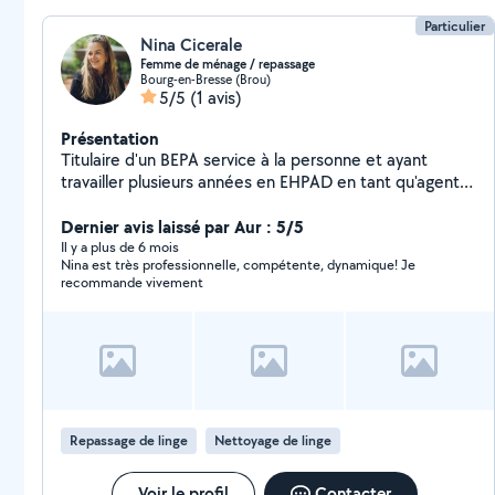
Particulier
Nina Cicerale
Femme de ménage / repassage
Bourg-en-Bresse (Brou)
5/5
(1 avis)
Présentation
Titulaire d'un BEPA service à la personne et ayant
travailler plusieurs années en EHPAD en tant qu'agent
d'entretien et agent de soins mais aussi ayant travailler
1 an dans un pressing, je propose des services d'aide
Dernier avis laissé par Aur : 5/5
pour le ménage et/ou de repassage à domicile.
Il y a plus de 6 mois
Nina est très professionnelle, compétente, dynamique! Je
Actuellement en emploi chez plusieurs particuliers il me
recommande vivement
reste de la place dans mon planning. (Payé en CESU)
N'hésitez pas !
Repassage de linge
Nettoyage de linge
Voir le profil
Contacter