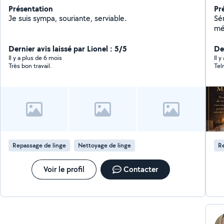
Présentation
Pr
Je suis sympa, souriante, serviable.
Sé
mé
ent
Dernier avis laissé par Lionel : 5/5
es
De
In
Il y a plus de 6 mois
Il y
Très bon travail.
Tel
be
/C
su
Repassage de linge
Nettoyage de linge
Re
Voir le profil
Contacter