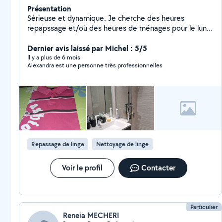
Présentation
Sérieuse et dynamique. Je cherche des heures
repapssage et/où des heures de ménages pour le lundi
reguliere et ponctuelles le week end. Merci de me
contacter pour de plus amples renseignements . Je
Dernier avis laissé par Michel : 5/5
vous informe que je suis dans l incapacite de repondre
Il y a plus de 6 mois
Alexandra est une personne très professionnelles
aux annonces qui se trouvent a plus de 30km de chez
moi
Repassage de linge
Nettoyage de linge
Voir le profil
Contacter
Particulier
Reneia MECHERI