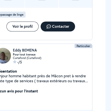
passage de linge
Voir le profil
Contacter
Particulier
Eddy BEMENA
Pour tout travaux
Curtafond (Curtafond)
-/5
ésentation
njour homme habitant près de Mâcon pret à rendre
ute type de services ( travaux extérieurs ou travaux
érieurs sauf électricité) Au plaisir de vous rendre
rvice
cun avis pour l'instant