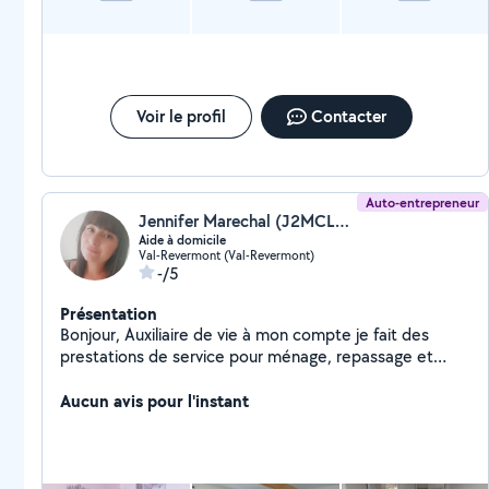
Voir le profil
Contacter
Auto-entrepreneur
Jennifer Marechal (J2MCLEANS)
Aide à domicile
Val-Revermont (Val-Revermont)
-/5
Présentation
Bonjour, Auxiliaire de vie à mon compte je fait des
prestations de service pour ménage, repassage et
courses. Je suis disponible pour discuter et échanger
sur vos demandes. N'oublier pas au 50% de crédit
Aucun avis pour l'instant
d'impôt immédiat. Je travail uniquement en prestation
de service pas de chèque CESU. Belle journée à vous
et à bientôt