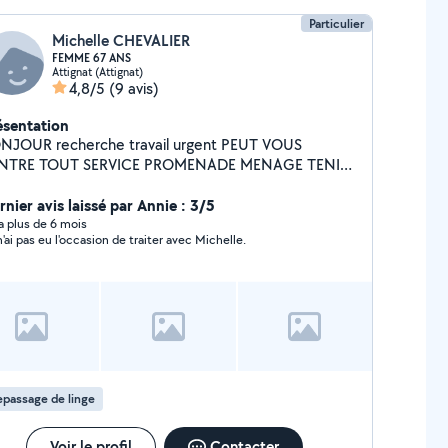
Particulier
Michelle CHEVALIER
FEMME 67 ANS
Attignat (Attignat)
4,8/5
(9 avis)
ésentation
JOUR recherche travail urgent PEUT VOUS
NTRE TOUT SERVICE PROMENADE MENAGE TENIR
PAGNIE PLONGE RESTO VOUS ACCOMPAGNER
URSE DOCTEUR J'AI UNE VOITURE ÉTUDIE TOUTE
rnier avis laissé par Annie : 3/5
MANDE CORRECTE ET TOUT SERVICE
y a plus de 6 mois
n'ai pas eu l'occasion de traiter avec Michelle.
passage de linge
Voir le profil
Contacter