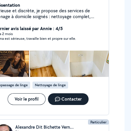
ésentation
rieuse et discrète, je propose des services de
nage à domicile soignés : nettoyage complet,
retien du linge et repassage. Je veille à offrir un
pace propre et agréable à chaque foyer.
rnier avis laissé par Annie : 4/5
terventions régulières ou ponctuelles selon vos
 a 2 mois
ma est sérieuse, travaille bien et propre sur elle.
soins. Je dispose du crédit d'impôt immédiat CESU
ESU préfinancés Agréé (SAP) 50% credit impôt
ivant conditions
passage de linge
Nettoyage de linge
Voir le profil
Contacter
Particulier
Alexandre Dit Bichette Vernay