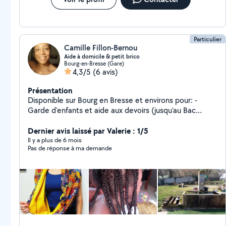
Particulier
Camille Fillon-Bernou
Aide à domicile & petit brico
Bourg-en-Bresse (Gare)
4,3/5
(6 avis)
Présentation
Disponible sur Bourg en Bresse et environs pour: -
Garde d'enfants et aide aux devoirs (jusqu'au Bac
scientifique / Expérience : Agence Kinougarde - 7 ans) -
Jardinage et bricolage - Petit dépannage informatique -
Dernier avis laissé par Valerie : 1/5
Couture (Artisane auto-entrepreneure) Disponibilités:
Il y a plus de 6 mois
Pas de réponse à ma demande
Lundi journée Mardi et mercredi matin Weekend sur
demande