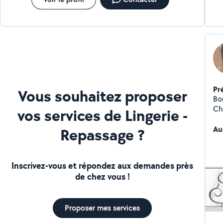
Pr
Vous souhaitez proposer
Bo
Ch
vos services de Lingerie -
fa
re
Au
Repassage ?
po
N'
pla
Inscrivez-vous et répondez aux demandes près
de chez vous !
Proposer mes services