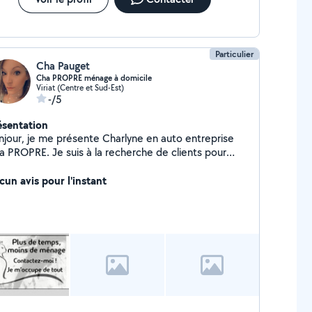
Particulier
Cha Pauget
Cha PROPRE ménage à domicile
Viriat (Centre et Sud-Est)
-/5
ésentation
njour, je me présente Charlyne en auto entreprise
a PROPRE. Je suis à la recherche de clients pour
ire le ménage à domicile. Disponible pour plus amples
nseignements. Vous souhaiteriez avoir plus de temps
cun avis pour l'instant
ur vous et moins de ménage à faire, contactez moi.
oubliez pas les 50% des frais déductible d'impôts. Au
isir d'échanger avec vous