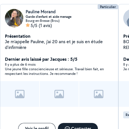
Particulier
Pauline Morand
Garde d’enfant et aide menage
Bourg-en-Bresse (Brou)
5/5
(1 avis)
Présentation
Pr
Je m'appelle Pauline, j'ai 20 ans et je suis en étude
BON
d'infirmière
RE
COM
Dernier avis laissé par Jacques : 5/5
CO
De
DE
Il y a plus de 6 mois
Il 
Une jeune fille consciencieuse et sérieuse. Travail bien fait, en
Je 
respectant les instructions. Je recommande !
Re
Voir le profil
Contacter