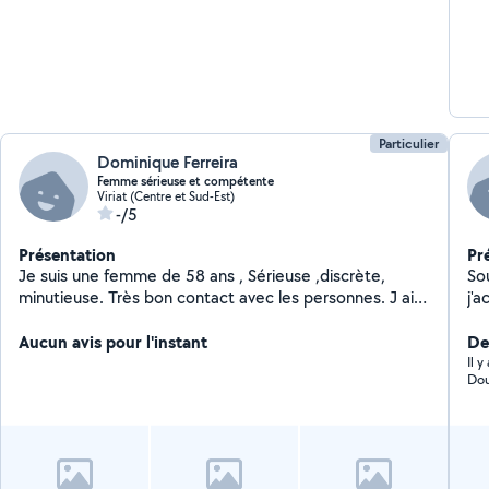
Particulier
Dominique Ferreira
Femme sérieuse et compétente
Viriat (Centre et Sud-Est)
-/5
Présentation
Pr
Je suis une femme de 58 ans , Sérieuse ,discrète,
So
minutieuse. Très bon contact avec les personnes. J ai
j'
de l expérience dans le repassage, et j aime repasser.
en
Aucun avis pour l'instant
em
De
ma
Il 
Dou
pr
fe
Me 
de