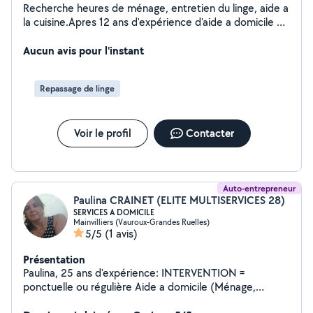
Recherche heures de ménage, entretien du linge, aide a
la cuisine.Apres 12 ans d'expérience d'aide a domicile en
entreprise je souhaite établir mon propre planning en
fonction de la demande. Disponible a partir du 17 août
Aucun avis pour l'instant
2026. CESU
Repassage de linge
Voir le profil
Contacter
Auto-entrepreneur
Paulina CRAINET (ELITE MULTISERVICES 28)
SERVICES A DOMICILE
Mainvilliers (Vauroux-Grandes Ruelles)
5/5
(1 avis)
Présentation
Paulina, 25 ans d'expérience: INTERVENTION =
ponctuelle ou régulière Aide a domicile (Ménage,
repassage, courses, accompagnement au RDV, en