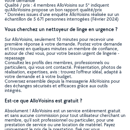
votre demande
Qualité / prix : 4 membres AlloVoisins sur 5* indiquent
qu’AlloVoisins propose un bon rapport qualité/prix
* Données issues d’une enquête AlloVoisins réalisée sur un
échantillon de 5 671 personnes interrogées (Février 2024)
Vous cherchez un nettoyeur de linge en urgence ?
Sur AlloVoisins, seulement 10 minutes pour recevoir une
première réponse à votre demande. Postez votre demande
et trouvez en quelques minutes un membre de confiance,
autour de chez vous, pour votre besoin urgent de lingerie -
repassage
Consultez les profils des membres, professionnels ou
particuliers, qui vous ont contacté. Présentation, photos de
réalisation, expertises, avis : trouvez l'offreur idéal, adapté à
votre demande et à votre budget.
Conversez ensemble depuis la messagerie AlloVoisins pour
des échanges sécurisés et efficaces grâce aux outils
intégrés.
Est-ce que AlloVoisins est gratuit ?
Absolument ! AlloVoisins est un service entièrement gratuit
et sans aucune commission pour tout utilisateur cherchant un
membre, qu’il soit professionnel ou particulier, pour une
prestation de service ou une location de matériel. Payez
uniquement le prix de la prestation, fixé par vous,