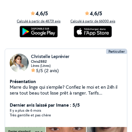
4,6/5
4,6/5
Calculé à partir de 48731 avis
Calculé à partir de 66000 avis
Particulier
Christelle Leprévier
Chris2882
Lèves (Lèves)
5/5
(2 avis)
Présentation
Marre du linge qui s'empile? Confiez le moi et en 24h il
sera tout beau tout lisse prêt à ranger. Tarifs
avantageux Panier standard (5kg) ~20 Chemises~1,80
Pantalons~1,80 Linge de maison~2 Parure de lit~7 Je suis
Dernier avis laissé par Imane : 5/5
esthéticienne diplômée depuis 25 ans et je vous
Il y a plus de 6 mois
Très gentille et pas chère
propose un moment de détente en soins visages,
épilations, rehaussements de cils, teintures, browlifts.
Je fais également d'excellentes pâtisseries. Tarifs