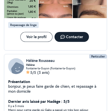
avantageux. J'habite à Lèves. À très bientôt, Christelle
Repassage de linge
Voir le profil
Contacter
Particulier
Héléne Rousseau
Héléne
Fontaine-la-Guyon (Fontaine-la-Guyon)
5/5
(3 avis)
Présentation
bonjour, je peux faire garde de chien, et repassage à
mon domicile
Dernier avis laissé par Nadège : 5/5
Il y a 5 mois
Merci pour cette garde où Gaby a passé un très bon séjour.