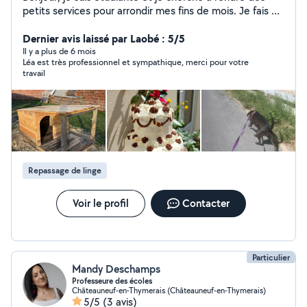
petits services pour arrondir mes fins de mois. Je fais du
babysitting, de la garde d'animaux, du ménage et du
repassage. Je réalise également des gâteaux pour tous
Dernier avis laissé par Laobé : 5/5
types d'événements n'hésitez pas à me contacter pour
Il y a plus de 6 mois
Léa est très professionnel et sympathique, merci pour votre
plus d'informations je me ferai un plaisir de vous
travail
répondre.
Repassage de linge
Voir le profil
Contacter
Particulier
Mandy Deschamps
Professeure des écoles
Châteauneuf-en-Thymerais (Châteauneuf-en-Thymerais)
5/5
(3 avis)