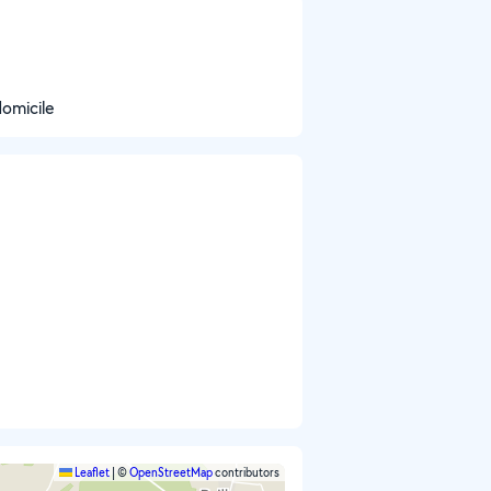
domicile
Leaflet
|
©
OpenStreetMap
contributors