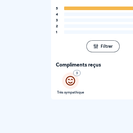
5
4
3
2
1
Filtrer
Compliments reçus
3
Très sympathique