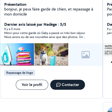
Présentation
Pr
bonjour, je peux faire garde de chien, et repassage à
Pa
mon domicile
po
re
Dernier avis laissé par Nadège : 5/5
prom
De
vo
Il y a 5 mois
Il 
Merci pour cette garde où Gaby a passé un très bon séjour.
per
re
Nous avons eu de ses nouvelles ainsi que des photos. Un
dom
nouveau séjour est déjà programmé 😉.
li
Col
adapt
Vê
ho
Repassage de linge
Voir le profil
Contacter