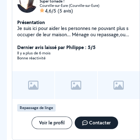
Super tornade !
Courville-sur-Eure (Courville-sur-Eure)
4,6/5
(5 avis)
Présentation
Je suis ici pour aider les personnes ne pouvant plus s
occuper de leur maison... Ménage ou repassage,ou
tonte ...tres bricoleuse... .. Le ménage effectué est de
qualité.. Méticuleuse et sérieuse...pour un plus grand
Dernier avis laissé par Philippe : 5/5
chantier je peux faire équipe avec une 2eme tornade !!
Il y a plus de 6 mois
Bonne réactivité
Vous ne serez pas déçu de ma prestation. A bientôt...n
hésitez pas à me contactez surtout ! A bientôt !
Repassage de linge
Voir le profil
Contacter