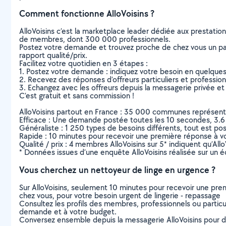
Comment fonctionne AlloVoisins ?
AlloVoisins c’est la marketplace leader dédiée aux prestatio
de membres, dont 300 000 professionnels.
Postez votre demande et trouvez proche de chez vous un parti
rapport qualité/prix.
Facilitez votre quotidien en 3 étapes :
1. Postez votre demande : indiquez votre besoin en quelque
2. Recevez des réponses d’offreurs particuliers et professio
3. Echangez avec les offreurs depuis la messagerie privée et 
C’est gratuit et sans commission !
AlloVoisins partout en France : 35 000 communes représentées 
Efficace : Une demande postée toutes les 10 secondes, 3.6
Généraliste : 1 250 types de besoins différents, tout est poss
Rapide : 10 minutes pour recevoir une première réponse à 
Qualité / prix : 4 membres AlloVoisins sur 5* indiquent qu’All
* Données issues d’une enquête AlloVoisins réalisée sur un é
Vous cherchez un nettoyeur de linge en urgence ?
Sur AlloVoisins, seulement 10 minutes pour recevoir une p
chez vous, pour votre besoin urgent de lingerie - repassage
Consultez les profils des membres, professionnels ou particuli
demande et à votre budget.
Conversez ensemble depuis la messagerie AlloVoisins pour de