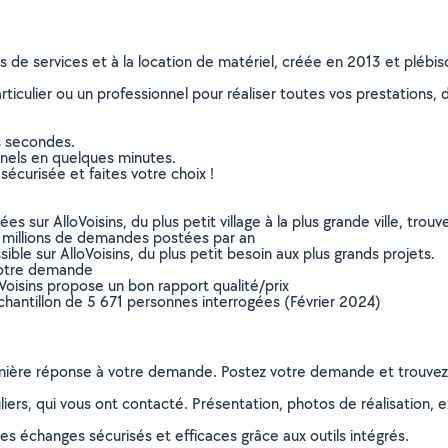
ns de services et à la location de matériel, créée en 2013 et plébi
culier ou un professionnel pour réaliser toutes vos prestations, d
s secondes.
nnels en quelques minutes.
sécurisée et faites votre choix !
sur AlloVoisins, du plus petit village à la plus grande ville, tro
 millions de demandes postées par an
ible sur AlloVoisins, du plus petit besoin aux plus grands projets.
votre demande
oVoisins propose un bon rapport qualité/prix
chantillon de 5 671 personnes interrogées (Février 2024)
remière réponse à votre demande. Postez votre demande et trouve
ers, qui vous ont contacté. Présentation, photos de réalisation, exp
s échanges sécurisés et efficaces grâce aux outils intégrés.