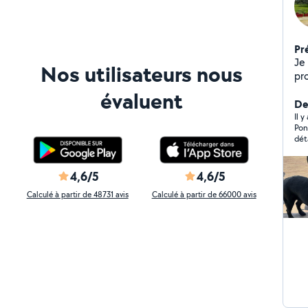
Pr
Je 
Nos utilisateurs nous
pr
en 
évaluent
18mo
De
Je
Il 
Pon
dét
n’e
ven
4,6/5
4,6/5
Calculé à partir de 48731 avis
Calculé à partir de 66000 avis