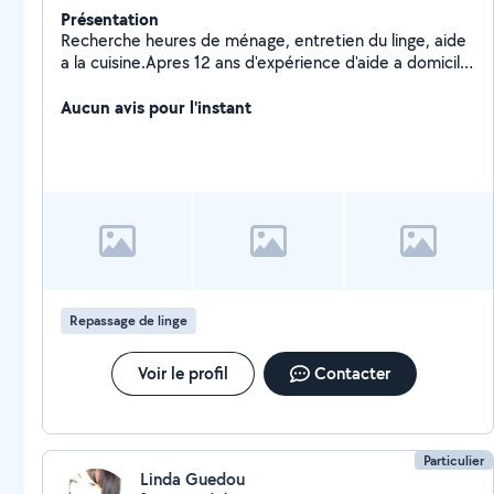
Présentation
Recherche heures de ménage, entretien du linge, aide
a la cuisine.Apres 12 ans d'expérience d'aide a domicile
en entreprise je souhaite établir mon propre planning
en fonction de la demande. Disponible a partir du 17
Aucun avis pour l'instant
août 2026. CESU
Repassage de linge
Voir le profil
Contacter
Particulier
Linda Guedou