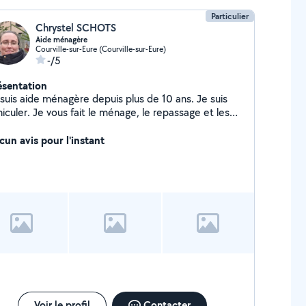
Particulier
Chrystel SCHOTS
Aide ménagère
Courville-sur-Eure (Courville-sur-Eure)
-/5
ésentation
 suis aide ménagère depuis plus de 10 ans. Je suis
iculer. Je vous fait le ménage, le repassage et les
rses si besoin.
cun avis pour l'instant
Voir le profil
Contacter