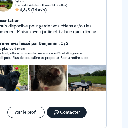
Syl.vie
Thimert-Gâtelles (Thimert-Gâtelles)
4,8/5
(14 avis)
ésentation
suis disponible pour garder vos chiens et/ou les
omener . Maison avec jardin et balade quotidienne
forêt ou dans les chemins . J'ai 2 labradors de
is N'hésitez pas à regarder TikTok : sylviedogsitter
rnier avis laissé par Benjamin : 5/5
 suis aussi disponible pour des heures de ménage
y a plus de 6 mois
ctuel, efficace laisse la maison dans l’état d’origine à un
N'hésitez pas à me contacter pour informations Merci
ail prêt. Plus de poussière et propreté. Rien à redire si ce
st à très bientôt. Je recommande. Je bloque le créneau du
dredi après midi.
Voir le profil
Contacter