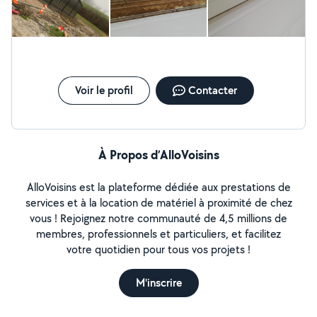
nettoyage de batiments professionnels et multiservices
particuliers/ professionnels tels que nettoyages de
bureaux, vestiaires, salle de pause, toilettes....
J'interviens pour des agences immobilières également.
Devis sur demande A votre service pour tous
renseignements complémentaires Cordialement PEARL
Voir le profil
Contacter
À Propos d’AlloVoisins
AlloVoisins est la plateforme dédiée aux prestations de
services et à la location de matériel à proximité de chez
vous ! Rejoignez notre communauté de 4,5 millions de
membres, professionnels et particuliers, et facilitez
votre quotidien pour tous vos projets !
M'inscrire