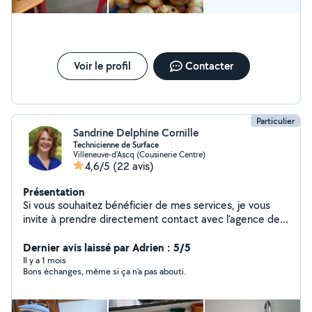
Voir le profil
Contacter
Particulier
Sandrine Delphine Cornille
Technicienne de Surface
Villeneuve-d'Ascq (Cousinerie Centre)
4,6/5
(22 avis)
Présentation
Si vous souhaitez bénéficier de mes services, je vous
invite à prendre directement contact avec l'agence de
Villeneuve-d'Ascq. L'équipe se chargera de vous
accompagner dans toutes les démarches et d'organiser
Dernier avis laissé par Adrien : 5/5
les prestations selon vos besoins. Ce nouveau mode de
Il y a 1 mois
Bons échanges, même si ça n’a pas abouti.
fonctionnement vous permet de profiter d'un service
encadré, avec la sérénité d'un personnel déclaré, assuré
et suivi. De mon côté, je continuerai à mettre à votre