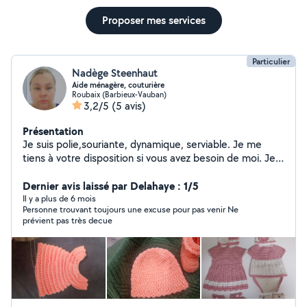
Proposer mes services
Particulier
Nadège Steenhaut
Aide ménagère, couturière
Roubaix (Barbieux-Vauban)
3,2/5
(5 avis)
Présentation
Je suis polie,souriante, dynamique, serviable. Je me
tiens à votre disposition si vous avez besoin de moi. Je
suis polyvalente je couds, je tricote,je crochète
également. Mon activité principale est aide ménagère
Dernier avis laissé par Delahaye : 1/5
mais je fais d'autres choses à côté N'hésitez pas à me
Il y a plus de 6 mois
Personne trouvant toujours une excuse pour pas venir Ne
contacter
prévient pas très decue