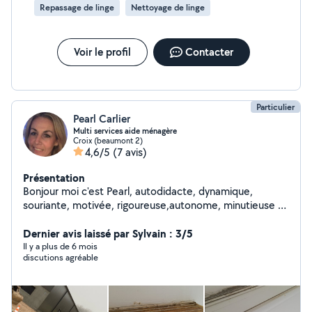
Repassage de linge
Nettoyage de linge
Voir le profil
Contacter
Particulier
Pearl Carlier
Multi services aide ménagère
Croix (beaumont 2)
4,6/5
(7 avis)
Présentation
Bonjour moi c'est Pearl, autodidacte, dynamique,
souriante, motivée, rigoureuse,autonome, minutieuse et
véhiculée. J'interviens pour tous types de prestations
de multiservices à domicile. Du nettoyage de printemps
Dernier avis laissé par Sylvain : 3/5
comme l'entretien quotidien, vitres, repassage,
Il y a plus de 6 mois
discutions agréable
aspirateur, lavage des sols, remplacement système de
chasse d'eau, pose de papier, débouchage
evier...possibilité de me rémunérer par cesu pour les
particuliers. D'autre part je suis autoentrepreneuse en