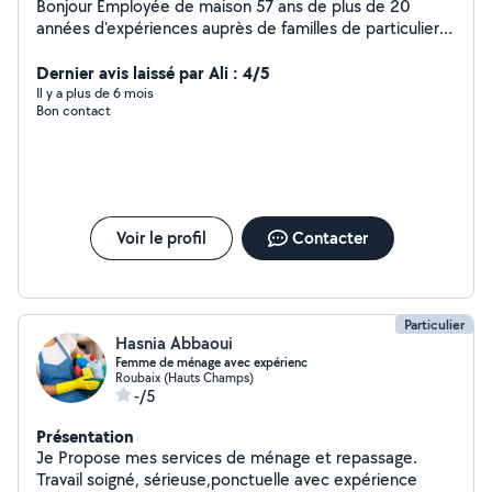
Bonjour Employée de maison 57 ans de plus de 20
années d'expériences auprès de familles de particuliers
recherche prestations de ménage et/ou repassage à
votre domicile * LUNDI MATIN * régulière, quinzaine ou
Dernier avis laissé par Ali : 4/5
occasionnelle *VENDREDI MATIN * occasionnelle
Il y a plus de 6 mois
Bon contact
uniquement * JEUDI DE 15H À 16H30 * occasionnelle
uniquement Personne très professionnelle, très
sérieuse, dynamique, discrète,autonome, à l'écoute et
digne de confiance Je travaille actuellement chez 7
familles et je gère toutes les tâches du quotidien :
ménage complet dans les détails, literie,
Voir le profil
Contacter
rangement,lessive, repassage... Mon secteur d'activités
est de 10kms autour de Wattrelos Étant véhiculée je
privilégie les endroits sécurisés et faciles d'accès pour le
stationnement pour éviter toute perte de temps. Après
Particulier
un bref échange nous pouvons nous contacter par
Hasnia Abbaoui
téléphone pour en discuter de vive voix A bientôt
Femme de ménage avec expérienc
Roubaix (Hauts Champs)
-/5
Présentation
Je Propose mes services de ménage et repassage.
Travail soigné, sérieuse,ponctuelle avec expérience