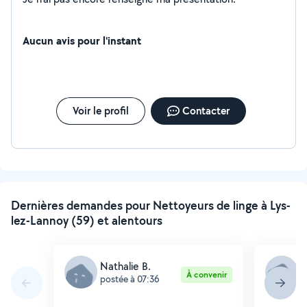
Aucun avis pour l'instant
Voir le profil
Contacter
Dernières demandes pour Nettoyeurs de linge à Lys-
lez-Lannoy (59) et alentours
Nathalie B.
B
À convenir
postée à 07:36
p