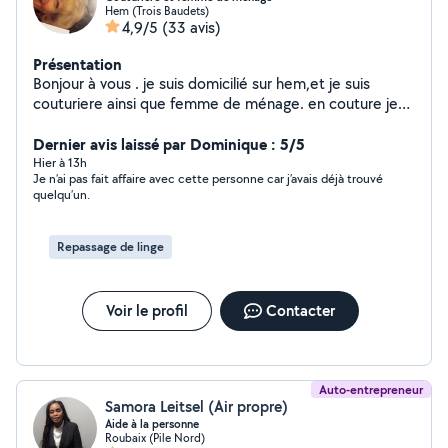
Hem (Trois Baudets)
4,9/5
(33 avis)
Présentation
Bonjour à vous . je suis domicilié sur hem,et je suis
couturiere ainsi que femme de ménage. en couture je
vous propose la pose de fermetures éclair,bords de
pantalons,reprise de vêtements,voilages etc.travail
Dernier avis laissé par Dominique : 5/5
soigné. ainsi que femme de ménage chez des
Hier à 13h
Je n’ai pas fait affaire avec cette personne car j’avais déjà trouvé
particuliers,ménage,repassage etc.et je suis a votre
quelqu’un.
disposition pour tout renseignement
complémentaires.cap en couture.
Repassage de linge
Voir le profil
Contacter
Auto-entrepreneur
Samora Leitsel (Air propre)
Aide à la personne
Roubaix (Pile Nord)