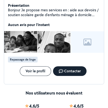
Présentation
Bonjour Je propose mes services en : aide aux devoirs /
soutien scolaire garde d'enfants ménage à domicile
Sérieux, ponctuel et disponible, je travaille toujours avec
soin et respect. Disponible sur Roubaix, Lille et
Aucun avis pour l'instant
alentours.
Repassage de linge
Voir le profil
Contacter
Nos utilisateurs nous évaluent
4,6/5
4,6/5