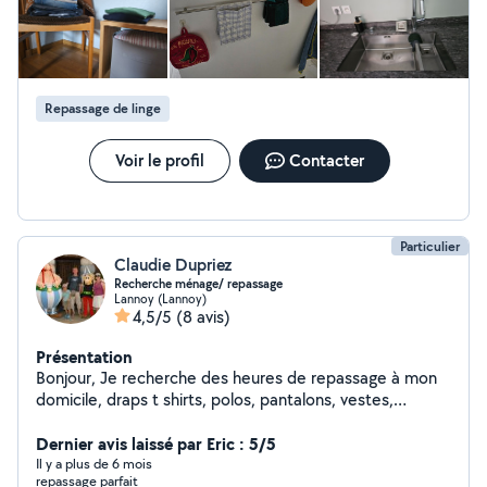
disposition tout le sérieux, la rigueur, la discrétion qui
ont toujours guidé mon travail. Forte de plusieurs
années d'expérience, je m'engage à réaliser des
prestations soignées et adaptées à vos attentes, qu'il
s'agisse du ménage courant, de l'entretien approfondi
Repassage de linge
de votre logement ou repassage. Renseignement laisser
un message svp merci !
Voir le profil
Contacter
Particulier
Claudie Dupriez
Recherche ménage/ repassage
Lannoy (Lannoy)
4,5/5
(8 avis)
Présentation
Bonjour, Je recherche des heures de repassage à mon
domicile, draps t shirts, polos, pantalons, vestes,
chemises. Je suis expérimentée et disponible. Je me
situe sur la commune de Lannoy. Le délai moyen est de
Dernier avis laissé par Eric : 5/5
48 h. Je reste à votre disposition si besoin, vous pouvez
Il y a plus de 6 mois
repassage parfait
me contacter en m'envoyant une demande via allovoisin