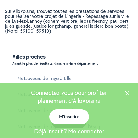
Sur AlloVoisins, trouvez toutes les prestations de services
pour réaliser votre projet de Lingerie - Repassage sur la ville
de Lys-lez-Lannoy (cohem vert pre, lebas fresnoy, paul bert
jules guesde, justice longchamp, general leclerc bon poste)
(Nord, 59100, 59510)
Villes proches
Ayant le plus de résultats, dans le même département
Nettoyeurs de linge à Lille
Connectez-vous pour profiter
Nettoyeurs de linge à Tourcoing
pleinement d'AlloVoisins
Nettoyeurs de linge à Roubaix
M'inscrire
Carte
Nettoyeurs de linge à Villeneuve-d'Ascq
Déjà inscrit ? Me connecter