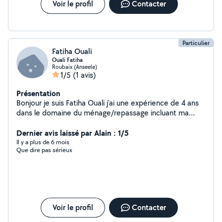
Voir le profil
Contacter
Particulier
Fatiha Ouali
Ouali Fatiha
Roubaix (Anseele)
1/5
(1 avis)
Présentation
Bonjour je suis Fatiha Ouali j'ai une expérience de 4 ans
dans le domaine du ménage/repassage incluant ma
formation. Compétente, rigoureuse et discrète je
saurais répondre à vos attentes.
Dernier avis laissé par Alain : 1/5
Il y a plus de 6 mois
Que dire pas sérieux
Voir le profil
Contacter