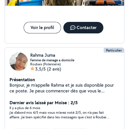
Voir le profil
Contacter
Particulier
Rahma Juma
Femme de menage a domicile
Roubaix (Potennerie)
3,5/5
(2 avis)
Présentation
Bonjour, je m'appelle Rahma et je suis disponible pour
ce poste. Je peux commencer dès que vous le
souhaitez. J'ai de l'expérience et des références. Je
repasse vite et bien et je fais le ménage, je n'ai donc
Dernier avis laissé par Moise : 2/5
pas besoin de supervision. J'habite à ROUBAIX, ce qui
Il y a plus de 6 mois
j'ai d'abord mis 4/5 mais vous m'avez noté 2/5, on n'a pas fait
me permet de me déplacer facilement à votre domicile.
affaire. j'ai bien spécifié dans les messages que c'est à Roubaix,
N'hésitez pas à me contacter pour toute question.
epeule Montesquieu mais vous vous êtes rendue à Tourcoing.
Merci et à bientôt.