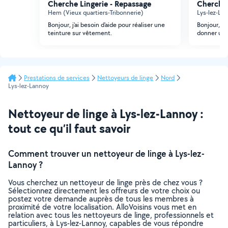
Cherche Lingerie - Repassage
Cherche 
Hem (Vieux quartiers-Tribonnerie)
Lys-lez-La
Bonjour, j'ai besoin d'aide pour réaliser une
Bonjour, j
teinture sur vêtement.
donner un 
Prestations de services
Nettoyeurs de linge
Nord
Lys-lez-Lannoy
Nettoyeur de linge à Lys-lez-Lannoy :
tout ce qu’il faut savoir
Comment trouver un nettoyeur de linge à Lys-lez-
Lannoy ?
Vous cherchez un nettoyeur de linge près de chez vous ?
Sélectionnez directement les offreurs de votre choix ou
postez votre demande auprès de tous les membres à
proximité de votre localisation. AlloVoisins vous met en
relation avec tous les nettoyeurs de linge, professionnels et
particuliers, à Lys-lez-Lannoy, capables de vous répondre