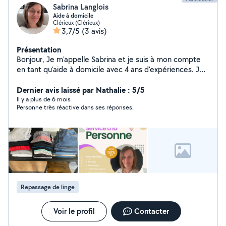
Sabrina Langlois
Aide à domicile
Clérieux (Clérieux)
3,7/5
(3 avis)
Présentation
Bonjour, Je m'appelle Sabrina et je suis à mon compte
en tant qu'aide à domicile avec 4 ans d'expériences. Je
suis une personne très calme, empathique, sérieuse,
organisée et efficace. J'aime beaucoup le contacts des
Dernier avis laissé par Nathalie : 5/5
gens et leurs faire plaisir N'hésitez pas à me contacter si
Il y a plus de 6 mois
Personne très réactive dans ses réponses.
vous avez besoin de mes services
Repassage de linge
Voir le profil
Contacter