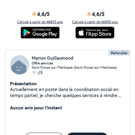
4,6/5
4,6/5
Calculé à partir de 48803 avis
Calculé à partir de 66000 avis
Particulier
Marion Guillaumond
Offre services
Saint-Donat-sur-l'Herbasse (Saint-Donat-sur-l'Herbasse)
-/5
Présentation
Actuellement en poste dans la coordination social en
temps partiel, je cherche quelques services à rendre
pour compléter mes revenus. J'ai longtemps travaillé
avec des personnes en situation de handicap. J'ai aussi
Aucun avis pour l'instant
travaillé avec des enfants/adolescents en foyer dans le
cadre de la protection de l'enfance. J'ai toujours travaillé
dans le secteur médico social, ainsi que le loisir adapté
pour les personnes en situation de handicap. N'hésitez