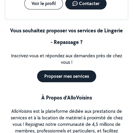
pas à me contacter si besoin de plus d'informations. Je
Voir le profil
Contacter
suis également disponible pour vous aider à faire vos
démarches administratives, ranger et catégoriser vos
documents... Je suis aussi disponible pour de la veille de
nuit... Enfin n'hésitez pas à me contacter pour échanger
Vous souhaitez proposer vos services de Lingerie
de vive voix en fonction de vos besoins. Bien
cordialement Marion
- Repassage ?
Inscrivez-vous et répondez aux demandes près de chez
vous !
Proposer mes services
À Propos d’AlloVoisins
AlloVoisins est la plateforme dédiée aux prestations de
services et à la location de matériel à proximité de chez
vous ! Rejoignez notre communauté de 4,5 millions de
membres, professionnels et particuliers, et facilitez