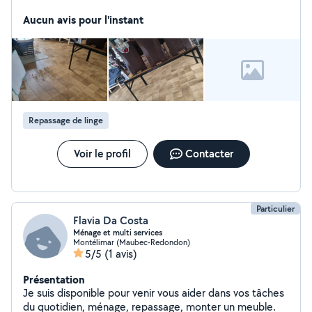
personne le lundi et jeudi Je peut faire le repassage
aussi Je n est pas le permis Mais peut me déplacer en
Aucun avis pour l'instant
trottinette electrique
Repassage de linge
Voir le profil
Contacter
Particulier
Flavia Da Costa
Ménage et multi services
Montélimar (Maubec-Redondon)
5/5
(1 avis)
Présentation
Je suis disponible pour venir vous aider dans vos tâches
du quotidien, ménage, repassage, monter un meuble.