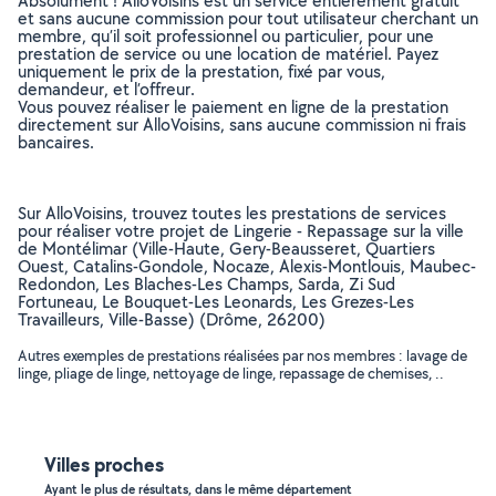
Absolument ! AlloVoisins est un service entièrement gratuit
et sans aucune commission pour tout utilisateur cherchant un
membre, qu’il soit professionnel ou particulier, pour une
prestation de service ou une location de matériel. Payez
uniquement le prix de la prestation, fixé par vous,
demandeur, et l’offreur.
Vous pouvez réaliser le paiement en ligne de la prestation
directement sur AlloVoisins, sans aucune commission ni frais
bancaires.
Sur AlloVoisins, trouvez toutes les prestations de services
pour réaliser votre projet de Lingerie - Repassage sur la ville
de Montélimar (Ville-Haute, Gery-Beausseret, Quartiers
Ouest, Catalins-Gondole, Nocaze, Alexis-Montlouis, Maubec-
Redondon, Les Blaches-Les Champs, Sarda, Zi Sud
Fortuneau, Le Bouquet-Les Leonards, Les Grezes-Les
Travailleurs, Ville-Basse) (Drôme, 26200)
Autres exemples de prestations réalisées par nos membres : lavage de
linge, pliage de linge, nettoyage de linge, repassage de chemises, ..
Villes proches
Ayant le plus de résultats, dans le même département