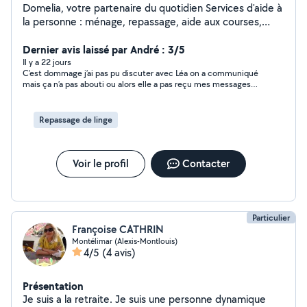
Domelia, votre partenaire du quotidien Services d'aide à
la personne : ménage, repassage, aide aux courses,
garde d'animaux et accompagnement à domicile.
Sérieuse, ponctuelle et à l'écoute, je m'adapte à vos
Dernier avis laissé par André : 3/5
besoins pour vous simplifier la vie au quotidien.
Il y a 22 jours
C’est dommage j’ai pas pu discuter avec Léa on a communiqué
Intervention sur Montélimar
mais ça n’a pas abouti ou alors elle a pas reçu mes messages
mais bon ?
Repassage de linge
Voir le profil
Contacter
Particulier
Françoise CATHRIN
Montélimar (Alexis-Montlouis)
4/5
(4 avis)
Présentation
Je suis a la retraite. Je suis une personne dynamique