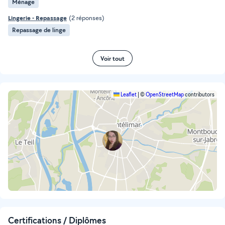
Ménage
Lingerie - Repassage
(2 réponses)
Repassage de linge
Voir tout
Leaflet
|
©
OpenStreetMap
contributors
Certifications / Diplômes