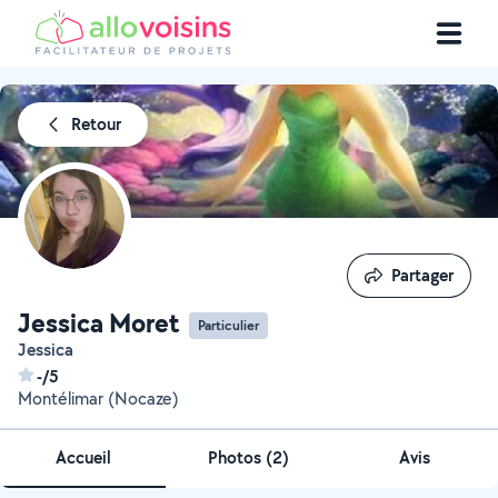
Retour
Partager
Partager
Jessica Moret
Particulier
Jessica
-/5
Montélimar (Nocaze)
Accueil
Photos
(
2
)
Avis