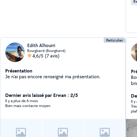
Re
Particulier
Edith Alhourri
Bourgbarré (Bourgbarré)
4,6/5
(7 avis)
Présentation
Pr
Je n'ai pas encore renseigné ma présentation.
Bon
br
me
Dernier avis laissé par Erwan : 2/5
Der
Il y a plus de 6 mois
Il 
Bien mais contacte moyen
Trè
pla