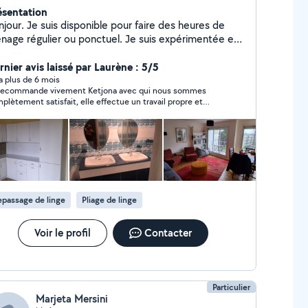
ésentation
jour. Je suis disponible pour faire des heures de
nage régulier ou ponctuel. Je suis expérimentée et
sponible immédiatement. CESU espèce. Merci
aucoup.
rnier avis laissé par Laurène : 5/5
y a plus de 6 mois
recommande vivement Ketjona avec qui nous sommes
plètement satisfait, elle effectue un travail propre et
ieux.
passage de linge
Pliage de linge
Voir le profil
Contacter
Particulier
Marjeta Mersini