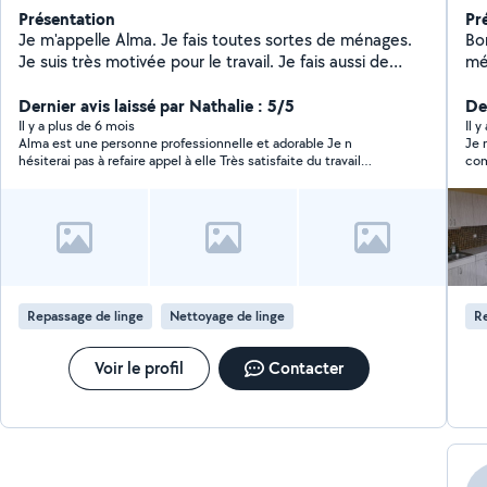
Présentation
Pr
Je m'appelle Alma. Je fais toutes sortes de ménages.
Bon
Je suis très motivée pour le travail. Je fais aussi de
mé
l'épilation du duvet du visage pour femmes.
di
Dernier avis laissé par Nathalie : 5/5
be
De
Il y a plus de 6 mois
Il 
Alma est une personne professionnelle et adorable Je n
Je 
hésiterai pas à refaire appel à elle Très satisfaite du travail
com
effectué Merci Alma
sér
Repassage de linge
Nettoyage de linge
Re
Voir le profil
Contacter