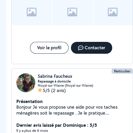
Voir le profil
Contacter
Particulier
Sabrina Faucheux
Repassage à domicile
Noyal-sur-Vilaine (Noyal-sur-Vilaine)
5/5
(2 avis)
Présentation
Bonjour Je vous propose une aide pour vos taches
ménagères soit le repassage . Je le pratique
régulièrement on me dépose les cintres et le
lendemain vous repassez les récupérer ... J ai bien
Dernier avis laissé par Dominique : 5/5
évidemment une centrale vapeur et une table à
Il y a plus de 6 mois