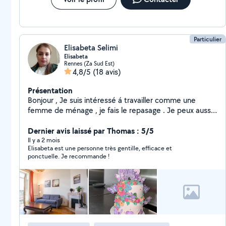
Particulier
Elisabeta Selimi
Elisabeta
Rennes (Za Sud Est)
4,8/5
(18 avis)
Présentation
Bonjour , Je suis intéressé á travailler comme une
femme de ménage , je fais le repasage . Je peux aussi
faire des gâteaux d'anniversair. N'hésitez pas á me
Dernier avis laissé par Thomas : 5/5
contacter, je suis disponible. Merci
Il y a 2 mois
Elisabeta est une personne très gentille, efficace et
ponctuelle. Je recommande !