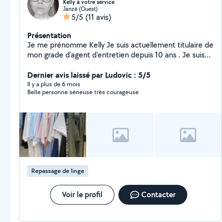
Kelly à votre service
Janzé (Ouest)
5/5
(11 avis)
Présentation
Je me prénomme Kelly Je suis actuellement titulaire de
mon grade d'agent d'entretien depuis 10 ans . Je suis
dynamique, efficace, perfectionniste, organiser,
ponctuelle. J'ai la satisfaction d'un rendu impeccable
Dernier avis laissé par Ludovic : 5/5
de mes services.
Il y a plus de 6 mois
Belle personne sérieuse très courageuse
Repassage de linge
Voir le profil
Contacter