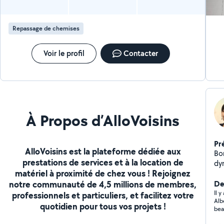
Repassage de chemises
Voir le profil
Contacter
À Propos d’AlloVoisins
Pr
AlloVoisins est la plateforme dédiée aux
Bonjour Je suis u
prestations de services et à la location de
dy
matériel à proximité de chez vous ! Rejoignez
pr
notre communauté de 4,5 millions de membres,
d'
Der
Il 
professionnels et particuliers, et facilitez votre
Alb
quotidien pour tous vos projets !
bea