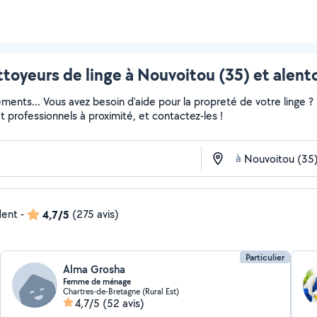
toyeurs de linge à Nouvoitou (35) et alent
ments... Vous avez besoin d'aide pour la propreté de votre linge 
 et professionnels à proximité, et contactez-les !
à
dent
-
4,7/5
(275 avis)
Particulier
Alma Grosha
Femme de ménage
Chartres-de-Bretagne (Rural Est)
4,7/5
(52 avis)