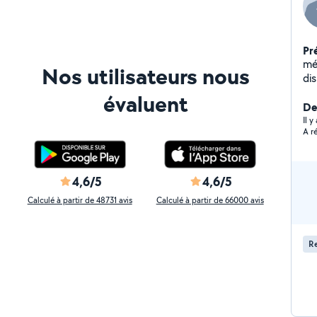
Pr
mé
Nos utilisateurs nous
dis
se
évaluent
De
Il 
A r
4,6/5
4,6/5
Calculé à partir de 48731 avis
Calculé à partir de 66000 avis
Re