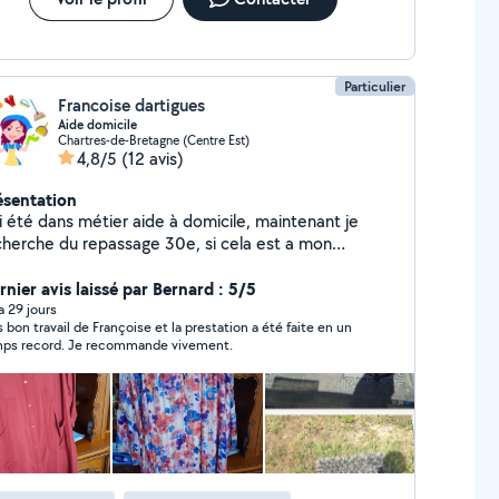
Particulier
Francoise dartigues
Aide domicile
Chartres-de-Bretagne (Centre Est)
4,8/5
(12 avis)
ésentation
aintenant je
cherche du repassage 30e, si cela est a mon
micile chez moi,sinon chez vous 20e de l heure ,ou
peut ménage .mon tarif est tout compris 20 de l
rnier avis laissé par Bernard : 5/5
r,je fait ossi repassage à mon domicile par panier,rix
 a 29 jours
s bon travail de Françoise et la prestation a été faite en un
ange vue ces mon Edf,je peut nettoyer les
ps record. Je recommande vivement.
nquette avec extrateur prix 50e à l heur ,car est
pris on produit ,et utilisation de
trateur.demande moi tarif.vais donc sur secteur
enay , rennes tout dépend où vous trouvez, vern sur
, noyal châtillon, chantepie. Bruz, St jacque si on
ou ce gare .Cesson. Je prend que à partir 2 heur de
stations .