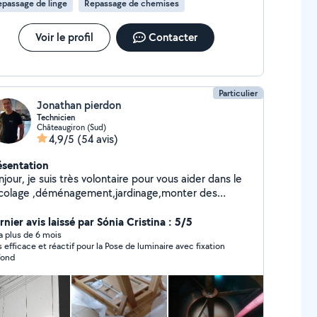
passage de linge
Repassage de chemises
Voir le profil
Contacter
Particulier
Jonathan pierdon
Technicien
Châteaugiron (Sud)
4,9/5
(54 avis)
ésentation
jour, je suis très volontaire pour vous aider dans le
icolage ,déménagement,jardinage,monter des
ubles,,à bientôt chers voisins
nier avis laissé par Sónia Cristina : 5/5
y a plus de 6 mois
s efficace et réactif pour la Pose de luminaire avec fixation
fond