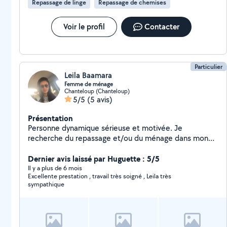
Repassage de linge
Repassage de chemises
Voir le profil
Contacter
Particulier
Leila Baamara
Femme de ménage
Chanteloup (Chanteloup)
5/5
(5 avis)
Présentation
Personne dynamique sérieuse et motivée. Je
recherche du repassage et/ou du ménage dans mon
secteur. Je suis déjà en contrat avec plusieurs
employeurs.
Dernier avis laissé par Huguette : 5/5
Il y a plus de 6 mois
Excellente prestation , travail très soigné , Leila très
sympathique