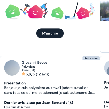
M'inscrire
Particulier
Giovanni Becue
Polyvalent
Janzé (Est)
3,9/5
(12 avis)
Pr
Présentation
Bonjour je suis polyvalent au travail j'adore travailler
dans tous ce qui me passionnent je suis autonome Je
suis sérieux rigoureux et véhiculé pour les
De
déplacements je recherche actuellement tout ce qui
Dernier avis laissé par Jean-Bernard : 1/5
Il 
est polyvalent
Il y a plus de 6 mois