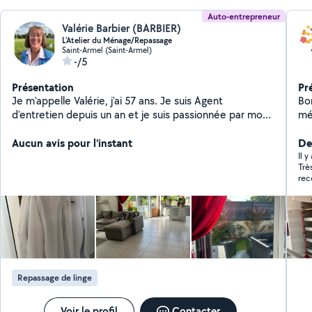
Auto-entrepreneur
Valérie Barbier (BARBIER)
L'Atelier du Ménage/Repassage
Saint-Armel (Saint-Armel)
-/5
Présentation
Pr
Je m'appelle Valérie, j'ai 57 ans. Je suis Agent
Bo
d'entretien depuis un an et je suis passionnée par mon
mé
métier. J'accompagne les personnes en difficulté dans
Mo
leur quotidien, et le ménage ainsi que le repassage font
Aucun avis pour l'instant
12a
De
bien évidemment partie de mes compétences, qui
pé
Il 
Trè
n'ont aucun secret pour moi. Rigoureuse et très
re
sérieuse dans mes interventions, je m'engage à fournir
un service de qualité. N'hésitez pas à faire appel à moi
pour vous aider dans votre quotidien. Au plaisir de vous
rendre service !
Repassage de linge
Voir le profil
Contacter