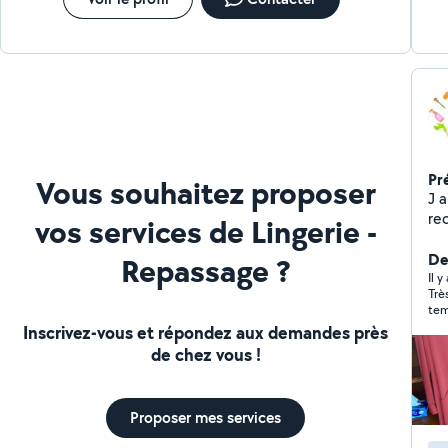
Pr
Vous souhaitez proposer
J ai été dans métier aide à domicile, m
re
vos services de Lingerie -
do
un 
De
Repassage ?
heu
Il y
Trè
ch
tem
ba
Inscrivez-vous et répondez aux demandes près
com
de chez vous !
ex
cl
seiche 
Proposer mes services
a 
pre