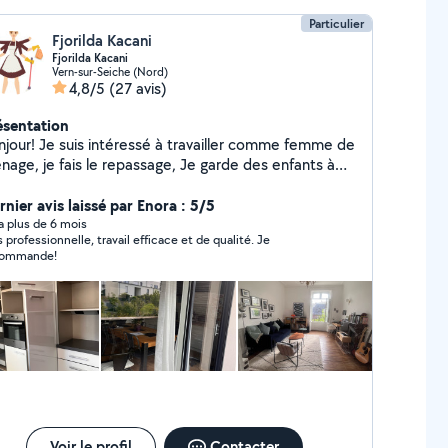
Particulier
Fjorilda Kacani
Fjorilda Kacani
Vern-sur-Seiche (Nord)
4,8/5
(27 avis)
ésentation
njour! Je suis intéressé à travailler comme femme de
nage, je fais le repassage, Je garde des enfants à
n domicile quelques heures par jour 6mois Jusqu'à
ns. Je suis esthéticiens et je fais manucure et
rnier avis laissé par Enora : 5/5
dicure. N'hésitez pas à me contacter. Merci
y a plus de 6 mois
s professionnelle, travail efficace et de qualité. Je
commande!
Voir le profil
Contacter