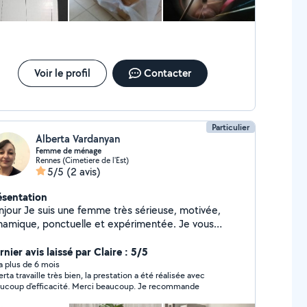
Voir le profil
Contacter
Particulier
Alberta Vardanyan
Femme de ménage
Rennes (Cimetiere de l'Est)
5/5
(2 avis)
ésentation
ne femme très sérieuse, motivée,
namique, ponctuelle et expérimentée. Je vous
opose mes services de ménage, repassage, garde
enfant etc. N'hésitez pas à me contacter pour plus
nier avis laissé par Claire : 5/5
d'informations Bien cordialement Alberta
y a plus de 6 mois
erta travaille très bien, la prestation a été réalisée avec
ucoup d'efficacité. Merci beaucoup. Je recommande