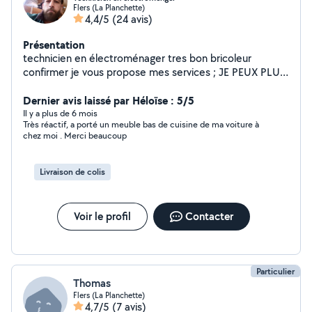
Flers (La Planchette)
4,4/5
(24 avis)
Présentation
technicien en électroménager tres bon bricoleur
confirmer je vous propose mes services ; JE PEUX PLUS
RÉPONDRE AUX MESSAGES ,BLOQUER APREPONSES
Osix 7dineuf qarantesix o738
Dernier avis laissé par Héloïse : 5/5
Il y a plus de 6 mois
Très réactif, a porté un meuble bas de cuisine de ma voiture à
chez moi . Merci beaucoup
Livraison de colis
Voir le profil
Contacter
Particulier
Thomas
Flers (La Planchette)
4,7/5
(7 avis)