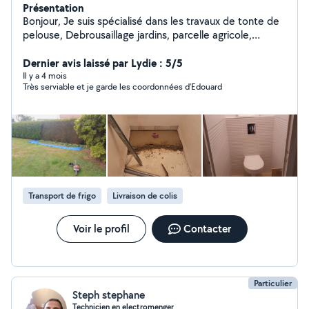
Présentation
Bonjour, Je suis spécialisé dans les travaux de tonte de
pelouse, Debrousaillage jardins, parcelle agricole,
ronciers, taille de Haie, sapins. Elagage d'arbres,
abattage, bois de chauffage. Tous travaux entretien
Dernier avis laissé par Lydie : 5/5
extérieurs. J'ai le matériel Adéquat. Je suis sérieux et
Il y a 4 mois
Très serviable et je garde les coordonnées d’Edouard
consciencieux. Cordialement
Transport de frigo
Livraison de colis
Voir le profil
Contacter
Particulier
Steph stephane
Technicien en electromenger