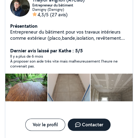
Entrepreneur du bâtiment
Damigny (Damigny)
4,3/5
(27 avis)
Présentation
Entrepreneur du bâtiment pour vos travaux intérieurs
comme extérieur (placo,bande,isolation, revêtement
mural et sol,papier peint, parquet, menuiseries,montage
de cuisine, maçonnerie, faïence, carrelage...) une
Dernier avis laissé par Kathe : 5/5
formation en électricité et titulaire d'un CAP en
Il y a plus de 6 mois
À proposer son aide très vite mais malheureusement l’heure ne
couverture.
convenait pas.
Voir le profil
Contacter