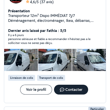
4,6/5
(37 avis)
Présentation
Transporteur 12m³ Dispo IMMÉDIAT 7j/7
Déménagement, électroménager, Ikea, débarras,
urgences. Rapide, sérieux, efficace. Intervention rapide
(souvent dans l'heure) Aide au chargement possible Prix
Dernier avis laissé par Fathia : 5/5
correct, travail propre Paris & Île-de-France Réponse en
Il y a 6 jours
personne sérieuse et fiable a recommander n’hésitez pas a le
quelques minutes contactez-moi maintenant
solliciter vous ne serez pas déçu.
Livraison de colis
Transport de colis
Voir le profil
Contacter
Particulier