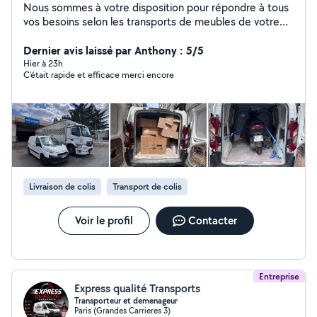
Nous sommes à votre disposition pour répondre à tous
vos besoins selon les transports de meubles de votre
maison, transport de motos, transport de matériel,
transport d'outils de travail et autres.
Dernier avis laissé par Anthony : 5/5
Hier à 23h
C’était rapide et efficace merci encore
Livraison de colis
Transport de colis
Voir le profil
Contacter
Entreprise
Express qualité Transports
Transporteur et demenageur
Paris (Grandes Carrieres 3)