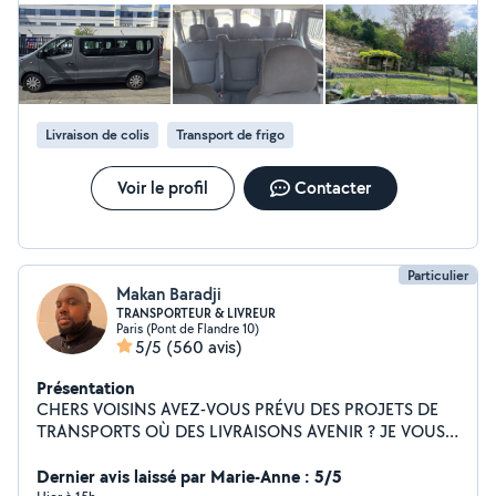
des occasions de m'occuper de jardins,et bien d'autres
tâches sans aucunes prétentions, je pense être capable
de faire pas mal de tâches différentes. J'attache une
attention particulière à ce que mon travail soit bien fait.
Je reste disponible pour de plus amples informations.
Cordialement, Mehdi
Livraison de colis
Transport de frigo
Voir le profil
Contacter
Particulier
Makan Baradji
TRANSPORTEUR & LIVREUR
Paris (Pont de Flandre 10)
5/5
(560 avis)
Présentation
CHERS VOISINS AVEZ-VOUS PRÉVU DES PROJETS DE
TRANSPORTS OÙ DES LIVRAISONS AVENIR ? JE VOUS
PROPOSE MES SERVICES EN VOUS RENDANT DES
PRESTATIONS DE QUALITÉ DISPONIBILITÉ 7j/7j 5h à
Dernier avis laissé par Marie-Anne : 5/5