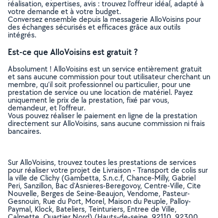
réalisation, expertises, avis : trouvez l'offreur idéal, adapté à
votre demande et à votre budget.
Conversez ensemble depuis la messagerie AlloVoisins pour
des échanges sécurisés et efficaces grâce aux outils
intégrés.
Est-ce que AlloVoisins est gratuit ?
Absolument ! AlloVoisins est un service entièrement gratuit
et sans aucune commission pour tout utilisateur cherchant un
membre, qu’il soit professionnel ou particulier, pour une
prestation de service ou une location de matériel. Payez
uniquement le prix de la prestation, fixé par vous,
demandeur, et l’offreur.
Vous pouvez réaliser le paiement en ligne de la prestation
directement sur AlloVoisins, sans aucune commission ni frais
bancaires.
Sur AlloVoisins, trouvez toutes les prestations de services
pour réaliser votre projet de Livraison - Transport de colis sur
la ville de Clichy (Gambetta, S.n.c.f, Chance-Milly, Gabriel
Peri, Sanzillon, Bac d'Asnieres-Beregovoy, Centre-Ville, Cite
Nouvelle, Berges de Seine-Beaujon, Vendome, Pasteur-
Gesnouin, Rue du Port, Morel, Maison du Peuple, Palloy-
Paymal, Klock, Bateliers, Teinturiers, Entree de Ville,
Calmette, Quartier Nord) (Hauts-de-seine, 92110, 92300,