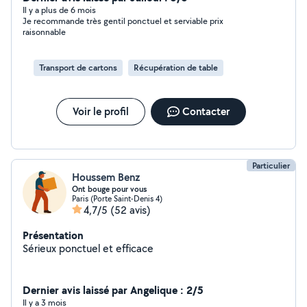
réduites, accompagnement enfants pour anniversaire...
Il y a plus de 6 mois
Je recommande très gentil ponctuel et serviable prix
) Confort, sécurité et bonne humeur sont garantis :) Je
raisonnable
suis une personne responsable et avenante. J'ai été
confronté pendant quelques années à ces difficultés
logistiques en ce qui concerne mes proches. Je sais que
Transport de cartons
Récupération de table
ce service peut être essentiel pour alléger quelque peu
le quotidien des familles. Au plaisir de pouvoir vous aider
. Je donne également des cours en informatique (SQL
Voir le profil
Contacter
Oracle et PLSQL oracle)
Particulier
Houssem Benz
Ont bouge pour vous
Paris (Porte Saint-Denis 4)
4,7/5
(52 avis)
Présentation
Sérieux ponctuel et efficace
Dernier avis laissé par Angelique : 2/5
Il y a 3 mois