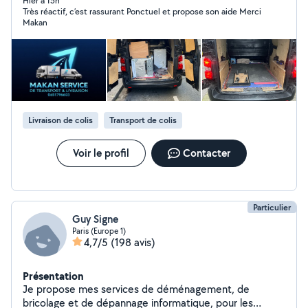
21h DES TRANSPORTS & LIVRAISONS ET DES
Hier à 15h
Très réactif, c’est rassurant Ponctuel et propose son aide Merci
ENLÈVEMENTS D'ENCOMBRANTS ET DES PETITS
Makan
DÉPLACEMENT POUR DES ÉTUDIANTS À DES TARIFS
RAISONNABLES L'OBJECTIF RESTE TOUJOURS AVANT
TOUT RENDRE DES PRESTATIONS DE QUALITÉ EN
S'ENTRAIDANT N'HÉSITE PAS À TENTÉ EXPÉRIENCE EN
FAISANT APPEL À MAIS SERVICES EN CAS DE BESOINS
CORDIALEMENT.
Livraison de colis
Transport de colis
Voir le profil
Contacter
Particulier
Guy Signe
Paris (Europe 1)
4,7/5
(198 avis)
Présentation
Je propose mes services de déménagement, de
bricolage et de dépannage informatique, pour les