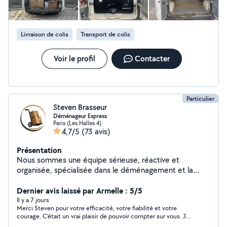
Livraison de colis
Transport de colis
Voir le profil
Contacter
Particulier
Steven Brasseur
Déménageur Express
Paris (Les Halles 4)
4,7/5
(73 avis)
Présentation
Nous sommes une équipe sérieuse, réactive et
organisée, spécialisée dans le déménagement et la
manutention. Nous intervenons pour tous types de
prestations : chargement, déchargement, transport de
Dernier avis laissé par Armelle : 5/5
meubles, manutention lourde ou fragile, avec un travail
Il y a 7 jours
Merci Steven pour votre efficacité, votre fiabilité et votre
soigné et le respect total de vos biens. Que ce soit
courage. C’était un vrai plaisir de pouvoir compter sur vous. Je
pour un petit ou grand volume, nous nous adaptons à
vous souhaite une excellente continuation ! 19:55