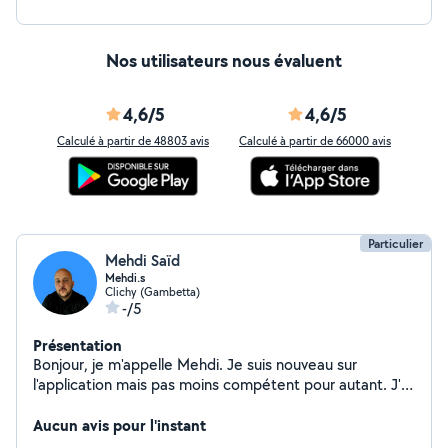
Nos utilisateurs nous évaluent
4,6/5
4,6/5
Calculé à partir de 48803 avis
Calculé à partir de 66000 avis
Particulier
Mehdi Saïd
Mehdi.s
Clichy (Gambetta)
-/5
Présentation
Bonjour, je m'appelle Mehdi. Je suis nouveau sur
l'application mais pas moins compétent pour autant. J'ai
plusieurs expériences professionnelles dont le
déménagement, le débarras en tout genre et à titre
Aucun avis pour l'instant
personnel. Je suis bricoleur j'aime beaucoup ça. J'ai eu