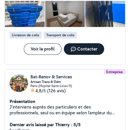
vos besoins avec efficacité et professionnalisme.
Disponibles 24h/24 et 7j/7 pour répondre à vos
urgences et vos projets. Intervention sur toute l'Île-de-
France, déplacements possibles dans toute la France
ainsi qu'à l'étranger. Équipe ponctuelle, fiable et à
l'écoute, avec des tarifs transparents et compétitifs
Livraison de colis
Transport de colis
annoncés à l'avance. Tout déplacement « inutile » seras
facturé cinquante euros. Contactez-nous pour un devis
gratuit et rapide.
Voir le profil
Contacter
Entreprise
Bat-Renov & Services
Artisan Trans & Dém
Paris (Hopital Saint-Louis 11)
4,8/5
(126 avis)
Présentation
J'interviens auprès des particuliers et des
professionnels, seul ou en équipe selon l'ampleur du
chantier, pour vos petits et gros travaux intérieurs et
extérieurs : remise en état, rénovation complète
Dernier avis laissé par Thierry : 5/5
Il y a 16 jours