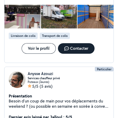
Livraison de colis
Transport de colis
Voir le profil
Contacter
Particulier
Anysse Azouzi
Services chauffeur privé
Puteaux (Jaures)
5/5
(5 avis)
Présentation
Besoin d'un coup de main pour vos déplacements du
weekend ? (ou possible en semaine en soirée à convenir
ensemble) Je vous propose mes services de chauffeur
privé. (pour personnes âgées, personnes à mobilités
Dernier avis laissé par Jalloul : 5/5