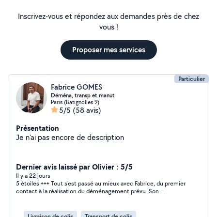
Inscrivez-vous et répondez aux demandes près de chez
vous !
Proposer mes services
Particulier
Fabrice GOMES
Déména, transp et manut
Paris (Batignolles 9)
5/5
(58 avis)
Présentation
Je n'ai pas encore de description
Dernier avis laissé par Olivier : 5/5
Il y a 22 jours
5 étoiles +++ Tout s'est passé au mieux avec Fabrice, du premier
contact à la réalisation du déménagement prévu. Son
professionnalisme, son efficacité, sa gentillesse pour un parfait
résultat en bonne entente. Et ce bon moment de discussion
autour d'un verre après la tâche. merci Fabrice et bravo !
Livraison de colis
Transport de colis