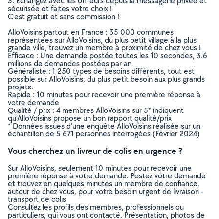
3. Echangez avec les offreurs depuis la messagerie privée et
sécurisée et faites votre choix !
C’est gratuit et sans commission !
AlloVoisins partout en France : 35 000 communes
représentées sur AlloVoisins, du plus petit village à la plus
grande ville, trouvez un membre à proximité de chez vous !
Efficace : Une demande postée toutes les 10 secondes, 3.6
millions de demandes postées par an
Généraliste : 1 250 types de besoins différents, tout est
possible sur AlloVoisins, du plus petit besoin aux plus grands
projets.
Rapide : 10 minutes pour recevoir une première réponse à
votre demande
Qualité / prix : 4 membres AlloVoisins sur 5* indiquent
qu’AlloVoisins propose un bon rapport qualité/prix
* Données issues d’une enquête AlloVoisins réalisée sur un
échantillon de 5 671 personnes interrogées (Février 2024)
Vous cherchez un livreur de colis en urgence ?
Sur AlloVoisins, seulement 10 minutes pour recevoir une
première réponse à votre demande. Postez votre demande
et trouvez en quelques minutes un membre de confiance,
autour de chez vous, pour votre besoin urgent de livraison -
transport de colis
Consultez les profils des membres, professionnels ou
particuliers, qui vous ont contacté. Présentation, photos de