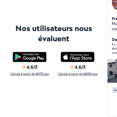
Pr
Mu
Nos utilisateurs nous
co
pol
évaluent
be
Der
éle
Il y
Ant
es
con
pr
sen
vou
4,6/5
4,6/5
en
Calculé à partir de 48731 avis
Calculé à partir de 66000 avis
Li