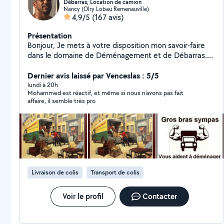
Débarras, Location de camion
Nancy (Olry Lobau Remenauville)
4,9/5
(167 avis)
Présentation
Bonjour, Je mets à votre disposition mon savoir-faire
dans le domaine de Déménagement et de Débarras.
Je serai à vos côtés pour vous aider N'hésitez pas à me
contacter pour plus d'infos. Bien cordialement.
Dernier avis laissé par Venceslas : 5/5
lundi à 20h
Mohammed est réactif, et même si nous n'avons pas fait
affaire, il semble très pro
Livraison de colis
Transport de colis
Voir le profil
Contacter