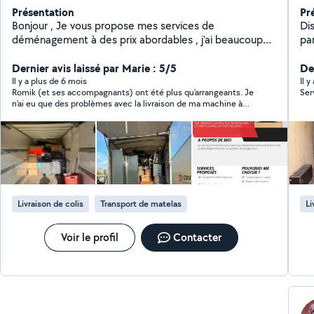
Présentation
Pr
Bonjour , Je vous propose mes services de
Dispon
déménagement à des prix abordables , j'ai beaucoup
pa
d'expérience dans ce domaine si vous êtes intéressés
n'hésitez pas à me contacter
Dernier avis laissé par Marie : 5/5
Der
Il y a plus de 6 mois
Il y
Romik (et ses accompagnants) ont été plus qu'arrangeants. Je
Ser
n'ai eu que des problèmes avec la livraison de ma machine à
laver et ils m'ont accompagné jusqu'à ce qu'elle soit à sa place.
La prestation devait durer 30 minutes, cela a pris 2h. Ils ont été
très patients et soigneux ! Je recommande +++
Livraison de colis
Transport de matelas
Li
Voir le profil
Contacter