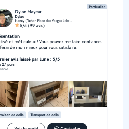
Particulier
Dylan Mayeur
Dylan
Nancy (Pichon Place des Vosges Lebrun Nord)
5/5
(99 avis)
ésentation
tivé et méticuleux ! Vous pouvez me faire confiance.
 ferai de mon mieux pour vous satisfaire.
nier avis laissé par Lune : 5/5
 a 27 jours
viable
vraison de colis
Transport de colis
Voir le profil
Contacter