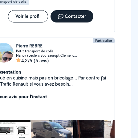
ansport de colis
Voir le profil
Contacter
Particulier
Pierre REBRE
Petit transport de colis
Nancy (Leclerc Sud Saurupt Clemenceau)
4,2/5
(5 avis)
ésentation
é en cuisine mais pas en bricolage... Par contre j'ai
Trafic Renault si vous avez besoin...
cun avis pour l'instant