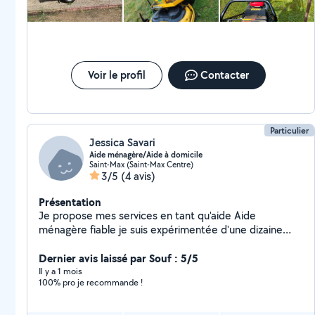
Voir le profil
Contacter
Particulier
Jessica Savari
Aide ménagère/Aide à domicile
Saint-Max (Saint-Max Centre)
3/5
(4 avis)
Présentation
Je propose mes services en tant qu'aide Aide
ménagère fiable je suis expérimentée d'une dizaine
d'années à domicile qu'en milieu hospitalier J'effectue
l'entretient et le rangement de résidences et de
Dernier avis laissé par Souf : 5/5
bureaux . Les remises en état de locaux Je Maîtrise des
Il y a 1 mois
100% pro je recommande !
tâches de nettoyage de base, du nettoyage en
profondeur, de l'organisation des espaces et de
l'entretien ménager général. Ainsi que lerepassage du