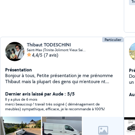
Tr
Particulier
Thibaut TODESCHINI
Saint-Max (Trinite-Jolimont Vieux Saint-Max)
4,4/5
(7 avis)
Présentation
Pr
Bonjour à tous, Petite présentation je me prénomme
Dou
Thibaut mais la plupart des gens qui m'entoure nt
un 
m'appelle "Tib le bricoleur" sans doute pour mon sens
du service et mes actions mises en œuvre pour sortir
Dernier avis laissé par Aude : 5/5
Au
de situations délicates. Venant tout juste de finir de
Il y a plus de 6 mois
merci beaucoup ! travail très soigné ( déménagement de
réaliser ma maison de A à Z, je retrouve un peu de
meubles) sympathique, efficace, je le recommande à 100%!
temps et suis donc disponible a la réalisation de tout
type de travaux.