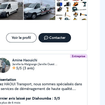
Voir le profil
Contacter
Entreprise
Amine Haouichi
Jarville-la-Malgrange (Jarville Ouest Gallieni)
5/5
(3 avis)
ésentation
ez HAOUI Transport, nous sommes spécialisés dans
s services de déménagement de haute qualité.
tre flotte inclut un spacieux camion de 22m³, piloté
r un chauffeur expérimenté, garantissant un
rnier avis laissé par Diahoumba : 5/5
ansport sécurisé de vos biens. Notre équipe,
y a plus de 6 mois