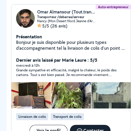
Auto-entrepreneur
Omar Almansour (Tout.transport)
Transporteur /debarras/serveur
Nancy (Mon Desert Nord Jeanne d'Arc Est)
5/5
(26 avis)
Présentation
Bonjour je suis disponible pour plusieurs types
d'accompagnement tel la livraison de colis d'un point A
a un point B en toute sécurité N'hésitez pas à me
contacter Je peux aussi faire les livraisons et je
Dernier avis laissé par Marie Laure : 5/5
propose des prestations de serveur confirmé
mercredi à 12h
Grande sympathie et efficacité, malgré la chaleur, le poids des
cartons. Tout s est bien passé. Je recommande vivement.
Merci Omar .
Livraison de colis
Transport de colis
Voir le profil
Contacter