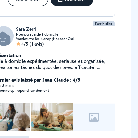
Particulier
Sara Zerri
Nounou et aide à domicile
Vandœuvre-lès-Nancy (Nabecor Curie Brichambeau)
4/5
(1 avis)
ésentation
de à domicile expérimentée, sérieuse et organisée,
réalise les tâches du quotidien avec efficacité :
tretien du logement, préparation des repas,
compagnement des personnes et réalisation des
rnier avis laissé par Jean Claude : 4/5
rses. Patiente et attentive, je veille au bien-être et
 a 3 mois
sonne qui répond rapidement
 confort des personnes que j'accompagne. J'ai
alement de l'expérience en garde d'enfants, ce qui
a permis de développer un bon sens des
ponsabilités, de l'écoute et de l'adaptation.