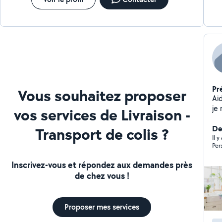
Pr
Vous souhaitez proposer
Ai
je 
vos services de Livraison -
en
ac
De
Transport de colis ?
cou
Il y
Per
au
ég
Inscrivez-vous et répondez aux demandes près
m'
de chez vous !
res
Proposer mes services