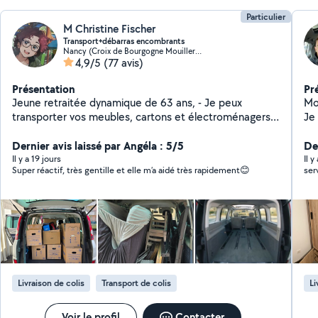
Particulier
M Christine Fischer
Transport+débarras encombrants
Nancy (Croix de Bourgogne Mouilleron)
4,9/5
(77 avis)
Présentation
Pr
Jeune retraitée dynamique de 63 ans, - Je peux
Mo
transporter vos meubles, cartons et électroménagers,
Je
avec mon véhicule, un Grand Espace IV (2 mètres de
long à l'intérieur), sans manutention mais équipée d'un
Dernier avis laissé par Angéla : 5/5
Der
diable monte escaliers et d'un chariot, si besoin, - Je
Il y a 19 jours
Il y
Super réactif, très gentille et elle m’a aidé très rapidement😊
ser
peux m'occuper de vos petits compagnons à 4 pattes
pendant vos absences et je possède une grande cage
grillagée pour les transporter si besoin, - J'effectue des
états des lieux d'entrée et/ou sortie d'appartements, -
Je peux aider dans les tâches administratives, (courrier,
démarches téléphoniques), - Je peux également
garder et m'occuper de vos enfants,
occasionnellement ou de façon régulière. N'hésitez pas
Livraison de colis
Transport de colis
Li
si besoin. Cordialement Christine
Voir le profil
Contacter