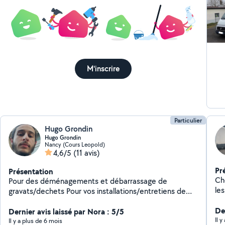
M'inscrire
Particulier
Hugo Grondin
Hugo Grondin
Nancy (Cours Leopold)
4,6/5
(11 avis)
Pr
Présentation
Ch
Pour des déménagements et débarrassage de
le
gravats/dechets Pour vos installations/entretiens de
No
climatisation également. Pour vos garde d'enfants et
pa
De
Dernier avis laissé par Nora : 5/5
babysiting. Envoyez moi un message
tr
Il 
Il y a plus de 6 mois