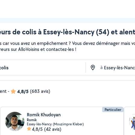
eurs de colis à Essey-lès-Nancy (54) et alen
colis car vous avez un empêchement ? Vous devez déménager mais v
vreurs sur AlloVoisins et contactez-les !
à
dent
-
4,8/5
(683 avis)
Particulier
Romik Khudoyan
Romik
Essey-lès-Nancy (Mouzimpre Kleber)
4,8/5
(42 avis)