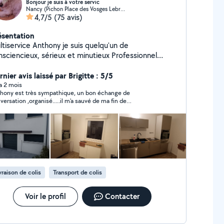
Bonjour je suis à votre servic
Nancy (Pichon Place des Vosges Lebrun Nord)
4,7/5
(75 avis)
ésentation
ltiservice Anthony je suis quelqu'un de
nsciencieux, sérieux et minutieux Professionnel
yvalent, je mets mon savoir-faire au service de vos
soins quotidiens : petits travaux, plomberie
nier avis laissé par Brigitte : 5/5
ctricité placo enduit peinture et autres entretien
 a 2 mois
hony est très sympathique, un bon échange de
pace vert abattage d'arbre, réparations et services
versation ,organisé.....il m'a sauvé de ma fin de
atiques. Chaque mission est réalisée avec rigueur,
déménagement merci beaucoup
s du détail et respect des délais. Mon objectif :
s apporter une solution fiable et un travail soigné,
 toute sérénité.
vraison de colis
Transport de colis
Voir le profil
Contacter