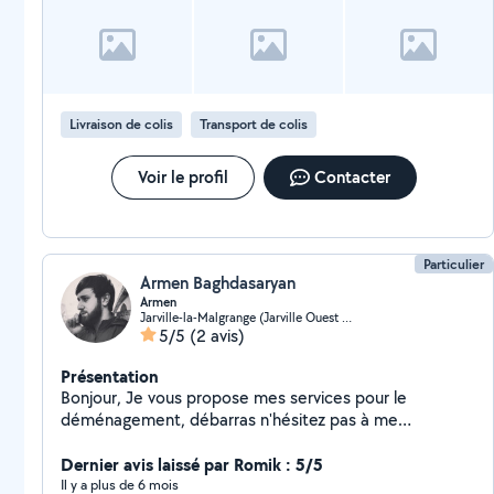
linge. Discrète, sérieuse et consciencieuse je mène
toujours à bien les tâches qui me sont confiées.
Disponible n'hésitez pas à me contacter pour tous
renseignements complémentaires.
Livraison de colis
Transport de colis
Voir le profil
Contacter
Particulier
Armen Baghdasaryan
Armen
Jarville-la-Malgrange (Jarville Ouest Gallieni)
5/5
(2 avis)
Présentation
Bonjour, Je vous propose mes services pour le
déménagement, débarras n'hésitez pas à me
contacter.
Dernier avis laissé par Romik : 5/5
Il y a plus de 6 mois