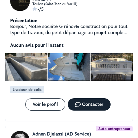
Toulon (Saint-Jean du Var Iii)
-/5
Présentation
Bonjour, Notre société G rénov& construction pour tout
type de travaux, du petit dépannage au projet complets
de rénovation ou de construction. Professionnel du
bâtiment tout corps d'état, nous vous accompagnons
Aucun avis pour l'instant
avec sérieux, réactivité et travail soigné. Pourquoi nous
choisir : Devis gratuit et rapide Respect des délais
Garantie d'un travail propre et professionnel Suivi
personnalisé du chantier. N'hésitez pas à nous solliciter,
nous serons ravis de vous accompagner dans votre
projet. Notre priorité la satisfaction de nos clients
Livraison de colis
Voir le profil
Contacter
Auto-entrepreneur
Adnen Djelassi (AD Service)