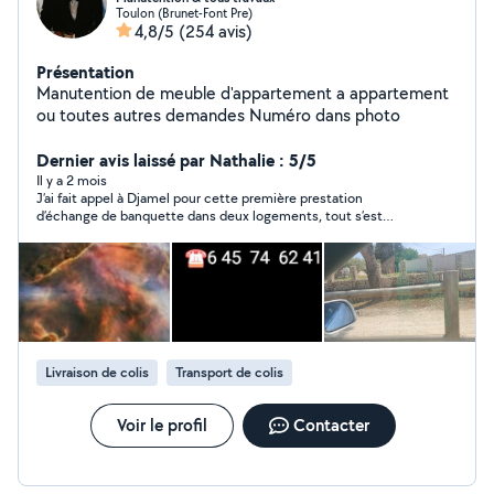
Toulon (Brunet-Font Pre)
4,8/5
(254 avis)
Présentation
Manutention de meuble d'appartement a appartement
ou toutes autres demandes Numéro dans photo
Dernier avis laissé par Nathalie : 5/5
Il y a 2 mois
J’ai fait appel à Djamel pour cette première prestation
d’échange de banquette dans deux logements, tout s’est
parfaitement bien passé. Djamel est très sympathique,
efficace et rapide. Je le recommande ! À bientôt Djamel,
Nathalie. J’étais dans l’urgence et Djamel a répondu
efficacement et a pu se déplacer rapidement avec son camion.
Livraison de colis
Transport de colis
Voir le profil
Contacter