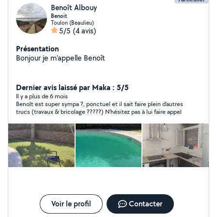
Benoît Albouy
PASSIONS : PLOMBERIE, ELECTRICITE, CARRELAGE-
Benoit
REVETEMENT DE SOL, PEINTURE, ENDUIT,
Toulon (Beaulieu)
MACONNERIE, POSE DE TRINGLES-CADRES-
5/5
(4 avis)
LUMINAIRES, JARDINAGE...
Présentation
Bonjour je m'appelle Benoît
Dernier avis laissé par Maka : 5/5
Il y a plus de 6 mois
Benoît est super sympa ?, ponctuel et il sait faire plein d’autres
trucs (travaux & bricolage ?????) N’hésitez pas à lui faire appel
Voir le profil
Contacter