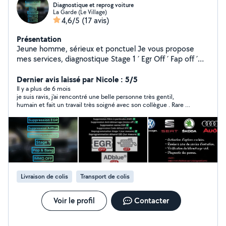
Diagnostique et reprog voiture
La Garde (Le Village)
4,6/5
(17 avis)
Présentation
Jeune homme, sérieux et ponctuel Je vous propose
mes services, diagnostique Stage 1 ´ Egr Off ´ Fap off ´
Adblue off ,Pop and ainsi que Diagnostics Automobiles
Lecture et Effacement défaut code erreur, voyant
Dernier avis laissé par Nicole : 5/5
moteur ,airbag Activation de certaines options, selon
Il y a plus de 6 mois
je suis ravis, j'ai rencontré une belle personne très gentil,
certains modèles de voitures. Travail serieux et de
humain et fait un travail très soigné avec son collègue . Rare de
qualité Prix abordable
rencontrer des personnes comme ça. Je le recommande
vivement . Merci encore
Livraison de colis
Transport de colis
Voir le profil
Contacter