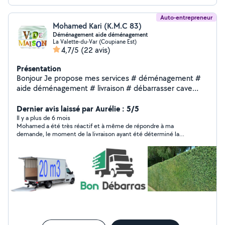
Auto-entrepreneur
Mohamed Kari (K.M.C 83)
Déménagement aide déménagement
La Valette-du-Var (Coupiane Est)
4,7/5
(22 avis)
Présentation
Bonjour Je propose mes services # déménagement #
aide déménagement # livraison # débarrasser cave
maison garage # bricolage # montage de montage
meuble Devis gratuit et rapide Prix raisonnable Pour plus
Dernier avis laissé par Aurélie : 5/5
d'informations contacter au ziro 6 46 58 77 39
Il y a plus de 6 mois
Mohamed a été très réactif et à même de répondre à ma
demande, le moment de la livraison ayant été déterminé la
veille. il a pu porté seul deux palettes de carrelage jusqu'au
3ème étage sans ascenseur. Aucune casse à déplorer. Merci
encore pour ce travail.