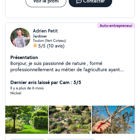
Voir le profil
Contacter
Auto-entrepreneur
Adrien Petit
Jardinier
Toulon (Vert Coteau)
5/5
(10 avis)
Présentation
Bonjour, je suis passionné de nature , formé
professionnellement au métier de l'agriculture ayant
travaillé en maraichage, arboriculture et espaces verts
je propose mes services en jardinage et entretien de
Dernier avis laissé par Cam : 5/5
vos espaces verts . J'effectue débroussaillage ,
Il y a plus de 6 mois
Nickel
entretien, taille de haies , taille et entretien d'arbres de
petites tailles et de fruitiers, jardinage potager,
ramassage des déchets verts et travaux annexes. Je
travail sur Toulon et les alentours ( de Bandol à Hyeres)