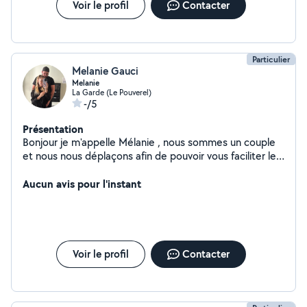
Voir le profil
Contacter
Particulier
Melanie Gauci
Melanie
La Garde (Le Pouverel)
-/5
Présentation
Bonjour je m'appelle Mélanie , nous sommes un couple
et nous nous déplaçons afin de pouvoir vous faciliter les
tâches quotidiennes, ménage , garde d'animaux si
besoin, livraison de colis , courses ect
Aucun avis pour l'instant
Voir le profil
Contacter