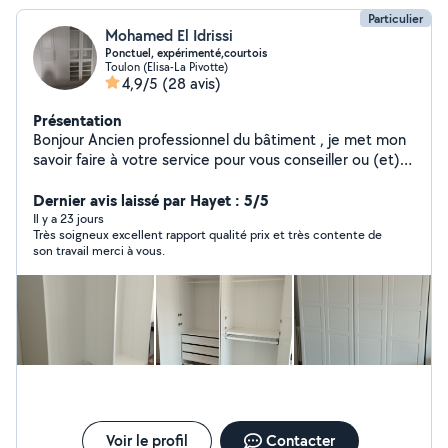
Particulier
Mohamed El Idrissi
Ponctuel, expérimenté,courtois
Toulon (Elisa-La Pivotte)
4,9/5
(28 avis)
Présentation
Bonjour Ancien professionnel du bâtiment , je met mon
savoir faire à votre service pour vous conseiller ou (et)
réaliser vos petits travaux, bricolage ,jardinage,montage
de meubles ,petit dépannage informatique et
Dernier avis laissé par Hayet : 5/5
installation multimédia ... N hésitez pas à me contacter
Il y a 23 jours
Très soigneux excellent rapport qualité prix et très contente de
pour toute demande .bien à vous
son travail merci à vous.
Voir le profil
Contacter