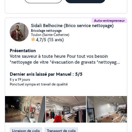
Auto-entrepreneur
Sidali Belhocine (Brico service nettoyage)
Bricolage nettoyage
Toulon (Sainte-Catherine)
4,7/5
(15 avis)
Présentation
Votre sauveur à toute heure Pour tout vos besoin
*nettoyage de vitre *évacuation de gravats *nettoyage
en tout genre (vitre/toiture/terasses) *detailing
*montage de meubles / petit bricolage Pro rapide et
Dernier avis laissé par Manuel : 5/5
efficace n'hésiter pas à me contacter Devis instantané
Il y a 19 jours
Ponctuel sympa et travail de qualité
Livraison de colis
Transport de colis