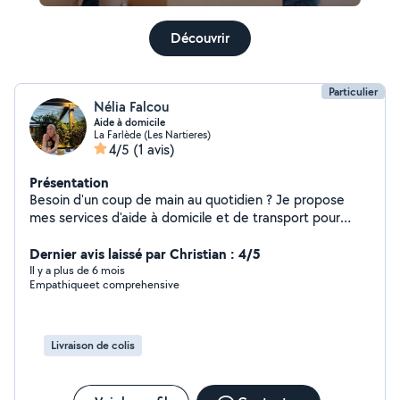
Découvrir
Particulier
Nélia Falcou
Aide à domicile
La Farlède (Les Nartieres)
4/5
(1 avis)
Présentation
Besoin d'un coup de main au quotidien ? Je propose
mes services d'aide à domicile et de transport pour
vous faciliter la vie ! Que ce soit pour : un trajet d'un
point A à un point B (courses, rendez-vous, etc.) une
Dernier avis laissé par Christian : 4/5
aide simple du quotidien (ménage, repas, compagnie,
Il y a plus de 6 mois
Empathiqueet comprehensive
petits services) ou juste un peu de soutien pratique et
bienveillant, je suis dispo et sérieuse. Disponible sur La
Farlède N'hésitez pas à me contacter directement pour
plus d'infos ou un devis rapide. Je met également en
Livraison de colis
location : -taille haie -débroussailleuse -tronçonneuse
Veuillez également me contacter pour un devis.