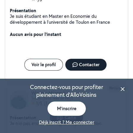
Présentation
Je suis étudiant en Master en Economie du
développement à l'université de Toulon en France
Aucun avis pour l'instant
Voir le profil
Contacter
Connectez-vous pour profiter
Particulier
Wissem Marzouk
pleinement d'AlloVoisins
Toulon (Saint-Jean du Var i)
1/5
(1 avis)
M'inscrire
Présentation
Carte
Déjà inscrit ? Me connecter
Je n'ai pas encore renseigné ma présentation.