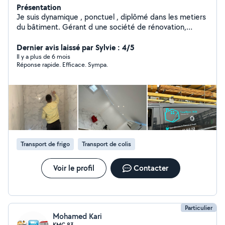
Présentation
Je suis dynamique , ponctuel , diplômé dans les metiers
du bâtiment. Gérant d une société de rénovation,
coordination de plusieurs corps de métiers pour projets
et travaux en tout genre. Je suis disponible sur toulon et
Dernier avis laissé par Sylvie : 4/5
alentours J ai un camion et de l'outillage disponible à la
Il y a plus de 6 mois
Réponse rapide. Efficace. Sympa.
location également. Contacter moi réponse garantie.
Devis gratuit Facture possible
Transport de frigo
Transport de colis
Voir le profil
Contacter
Particulier
Mohamed Kari