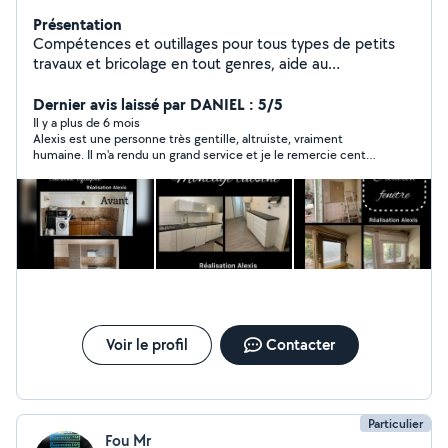
Présentation
Compétences et outillages pour tous types de petits
travaux et bricolage en tout genres, aide au
déménagement de meubles, frigo et de colis ,
installation électroménager ... Faire une demande une
Dernier avis laissé par DANIEL : 5/5
réponse claire et nette vous sera assurée rapidement.
Il y a plus de 6 mois
Alexis est une personne très gentille, altruiste, vraiment
humaine. Il m'a rendu un grand service et je le remercie cent
fois !!! Je vous le recommande à 100% ! Vraiment exceptionnel
!
Voir le profil
Contacter
Particulier
Fou Mr