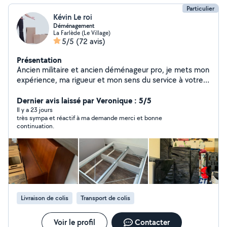
Particulier
Kévin Le roi
Déménagement
La Farlède (Le Village)
5/5
(72 avis)
Présentation
Ancien militaire et ancien déménageur pro, je mets mon
expérience, ma rigueur et mon sens du service à votre
disposition pour vos déménagements, débarras et
manutentions. Sérieux, efficace et à l'écoute, je vous
Dernier avis laissé par Veronique : 5/5
aide à vivre ce moment en toute sérénité. Travail soigné
Il y a 23 jours
très sympa et réactif à ma demande merci et bonne
Relation de confiance Ponctualité et efficacité
continuation.
Contactez-moi, je réponds rapidement. Kévin
Livraison de colis
Transport de colis
Voir le profil
Contacter