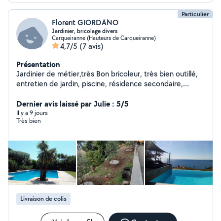
Particulier
Florent GIORDANO
Jardinier, bricolage divers
Carqueiranne (Hauteurs de Carqueiranne)
4,7/5
(7 avis)
Présentation
Jardinier de métier,très Bon bricoleur, très bien outillé,
entretien de jardin, piscine, résidence secondaire,
petite maçonnerie, pierre sèche, petite ferronnerie,
Dernier avis laissé par Julie : 5/5
soudure, transport divers avec utilitaire. CESU acceptés
Il y a 9 jours
Très bien
Livraison de colis