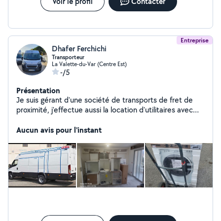
Voir le profil
Contacter
Entreprise
Dhafer Ferchichi
Transporteur
La Valette-du-Var (Centre Est)
-/5
Présentation
Je suis gérant d'une société de transports de fret de
proximité, j'effectue aussi la location d'utilitaires avec
chauffeurs ,des déménagements sur tout le territoire
etc...
Aucun avis pour l'instant