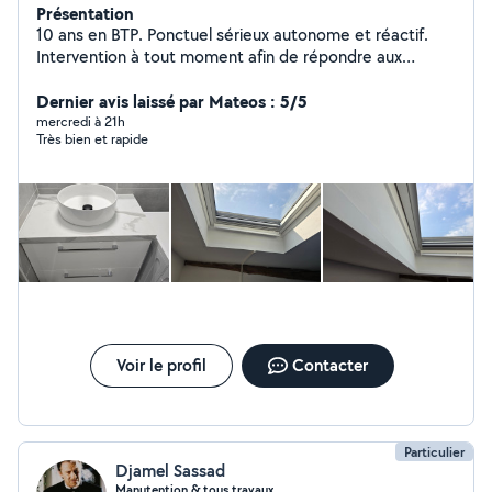
Présentation
10 ans en BTP. Ponctuel sérieux autonome et réactif.
Intervention à tout moment afin de répondre aux
besoins des clients. Mon but c'est d'avoir une clientèle
satisfaite en effectuant un travail de qualité et dans le
Dernier avis laissé par Mateos : 5/5
délai prévu avec un prix correct.
mercredi à 21h
Très bien et rapide
Voir le profil
Contacter
Particulier
Djamel Sassad
Manutention & tous travaux