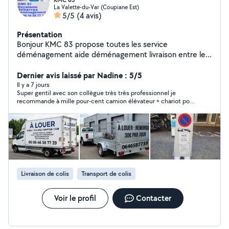
KMC 83
La Valette-du-Var (Coupiane Est)
5/5
(4 avis)
Présentation
Bonjour KMC 83 propose toutes les service
déménagement aide déménagement livraison entre les
magasins et les clients débarras maison Montage
démontage meuble jardinage bricolage devis gratuit et
Dernier avis laissé par Nadine : 5/5
rapide(! 6) 46 -58-77-39 prix 200 euro
Il y a 7 jours
Super gentil avec son collègue très très professionnel je
recommande à mille pour-cent camion élévateur + chariot pour
les meubles je n’ai jamais était plus rassuré pour mon
déménagement qu’avec eux très très à l écoute une
gentillesse merci beaucoup sincèrement merci il m’ont même
posé tout les meubles a leur place de pièces vraiment super
merci
Livraison de colis
Transport de colis
Voir le profil
Contacter