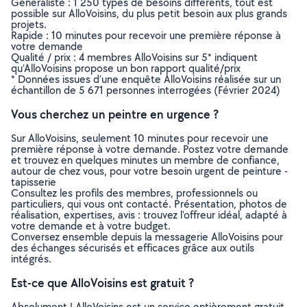
Généraliste : 1 250 types de besoins différents, tout est
possible sur AlloVoisins, du plus petit besoin aux plus grands
projets.
Rapide : 10 minutes pour recevoir une première réponse à
votre demande
Qualité / prix : 4 membres AlloVoisins sur 5* indiquent
qu’AlloVoisins propose un bon rapport qualité/prix
* Données issues d’une enquête AlloVoisins réalisée sur un
échantillon de 5 671 personnes interrogées (Février 2024)
Vous cherchez un peintre en urgence ?
Sur AlloVoisins, seulement 10 minutes pour recevoir une
première réponse à votre demande. Postez votre demande
et trouvez en quelques minutes un membre de confiance,
autour de chez vous, pour votre besoin urgent de peinture -
tapisserie
Consultez les profils des membres, professionnels ou
particuliers, qui vous ont contacté. Présentation, photos de
réalisation, expertises, avis : trouvez l'offreur idéal, adapté à
votre demande et à votre budget.
Conversez ensemble depuis la messagerie AlloVoisins pour
des échanges sécurisés et efficaces grâce aux outils
intégrés.
Est-ce que AlloVoisins est gratuit ?
Absolument ! AlloVoisins est un service entièrement gratuit