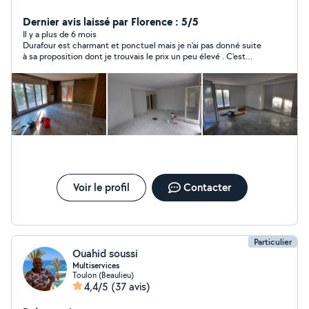
minutieux tout est possible demander et je realise
Dernier avis laissé par Florence : 5/5
Il y a plus de 6 mois
Durafour est charmant et ponctuel mais je n'ai pas donné suite
à sa proposition dont je trouvais le prix un peu élevé . C'est
donc une personne de ma famille qui a fait le travail . Il ne m'est
donc pas possible de donner mon avis sur le travail de Durafour
.
Voir le profil
Contacter
Particulier
Ouahid soussi
Multiservices
Toulon (Beaulieu)
4,4/5
(37 avis)