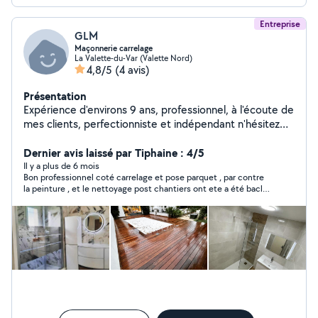
Entreprise
GLM
Maçonnerie carrelage
La Valette-du-Var (Valette Nord)
4,8/5
(4 avis)
Présentation
Expérience d'environs 9 ans, professionnel, à l'écoute de
mes clients, perfectionniste et indépendant n'hésitez
pas à me contacter.
Dernier avis laissé par Tiphaine : 4/5
Il y a plus de 6 mois
Bon professionnel coté carrelage et pose parquet , par contre
la peinture , et le nettoyage post chantiers ont ete a été baclés
, Gregory veut aller trop vite parfois je pense . C'est dommage .
Personnalité sympathique neanmoins et impliquée