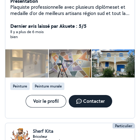
Présentation
Plaquiste professionnelle avec plusieurs diplômeset et
medaille d'or de meilleurs artisans région sud et tout la
france , que je vous propose des bon travaille comme
des coloison, plafon, doublage, isolation, posée des
Dernier avis laissé par Akuete : 5/5
porte et fenêtre bonde joint, peinture intérieur
Il y a plus de 6 mois
bien
extérieur Mon numéro zero 753635284
Peinture
Peinture murale
Voir le profil
Contacter
Particulier
Sherf Kita
Bricoleur