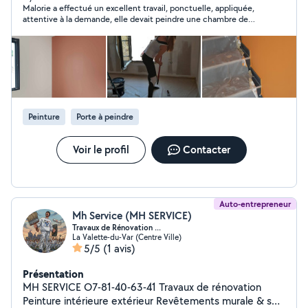
Malorie a effectué un excellent travail, ponctuelle, appliquée,
montage de meubles et petits travaux dont la peinture.
attentive à la demande, elle devait peindre une chambre de
Pour plus de renseignements merci de me contacter.
petite fille en rose, la difficulté majeure consistait à mettre une
peinture avec des paillettes, ce qu'elle a parfaitement réalisé,
je la recommande tout particulièrement et je pense la solliciter
à nouveau très bientôt
Peinture
Porte à peindre
Voir le profil
Contacter
Auto-entrepreneur
Mh Service (MH SERVICE)
Travaux de Rénovation ...
La Valette-du-Var (Centre Ville)
5/5
(1 avis)
Présentation
MH SERVICE O7-81-40-63-41 Travaux de rénovation
Peinture intérieure extérieur Revêtements murale & sol