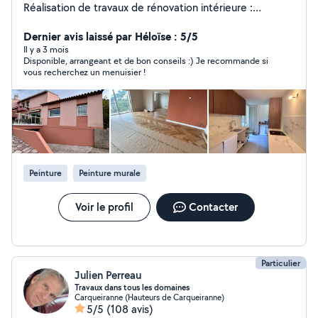
Réalisation de travaux de rénovation intérieure :
peinture, placo, parquet, carrelage, électricité et
plomberie. Travail soigné, chantier propre et devis
Dernier avis laissé par Héloïse : 5/5
rapide. Intervention sur Toulon et ses alentours.
Il y a 3 mois
Disponible, arrangeant et de bon conseils :) Je recommande si
Disponible pour étudier votre projet et vous conseiller
vous recherchez un menuisier !
au O6 13 16 31 6O
Peinture
Peinture murale
Voir le profil
Contacter
Particulier
Julien Perreau
Travaux dans tous les domaines
Carqueiranne (Hauteurs de Carqueiranne)
5/5
(108 avis)