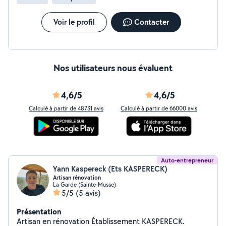
traité et rénové mon plafond de salle de bain + repeint
totalement. Je recommande Hecham fortement pour son
Voir le profil
Contacter
sérieux, ses conseils, sa qualité de travail et sa gentillesse !
Nos utilisateurs nous évaluent
4,6/5
4,6/5
Calculé à partir de 48731 avis
Calculé à partir de 66000 avis
Auto-entrepreneur
Yann Kaspereck (Ets KASPERECK)
Artisan rénovation
La Garde (Sainte-Musse)
5/5
(5 avis)
Présentation
Artisan en rénovation Établissement KASPERECK.