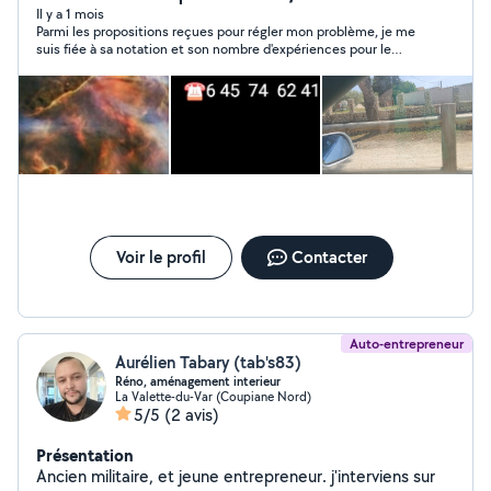
Il y a 1 mois
Parmi les propositions reçues pour régler mon problème, je me
suis fiée à sa notation et son nombre d'expériences pour le
choisir. Et j'ai bien fait car il a traité l'urgence et a pu intervenir
dès le lendemain. En + d'être appliqué, efficace et très
compétent dans son travail, ses qualités humaines
(adaptabilité, écoute) sont également indéniables. Enfin, car je
pense que c'est un élément important, ses tarifs défient
vraiment toute concurrence
Voir le profil
Contacter
Auto-entrepreneur
Aurélien Tabary (tab's83)
Réno, aménagement interieur
La Valette-du-Var (Coupiane Nord)
5/5
(2 avis)
Présentation
Ancien militaire, et jeune entrepreneur. j'interviens sur