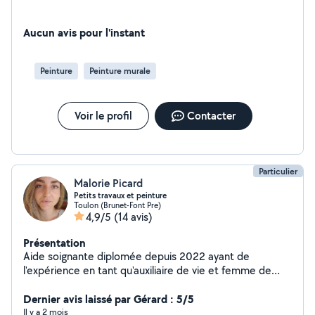
Aucun avis pour l'instant
Peinture
Peinture murale
Voir le profil
Contacter
Particulier
Malorie Picard
Petits travaux et peinture
Toulon (Brunet-Font Pre)
4,9/5
(14 avis)
Présentation
Aide soignante diplomée depuis 2022 ayant de
l'expérience en tant qu'auxiliaire de vie et femme de
ménage je propose mes services pour - l'entretien de
domicile, - entretien de remise en état, ... - course , -
Dernier avis laissé par Gérard : 5/5
accompagnement aux rendez médicaux ou autres, -
Il y a 2 mois