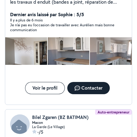
les travaux d enduit (bandes a joint, réparation de
plafonds ou de murs anciens). pose de plaques de
plâtres (petites surfaces). montage de meubles,
Dernier avis laissé par Sophie : 5/5
création de dressing, montage de cuisine. petit travaux
Il y a plus de 6 mois
Je n'ai pas eu l'occasion de travailler avec Aurélien mais bonne
d électricité et plomberie, pose de faïence, pose de
communication
parquet stratifié. afin de faire un chiffrage précis , un
rendez-vous après la prise de contact est nécessaire.. n
hésitez pas à me contacter. Aurélien
Voir le profil
Contacter
Auto-entrepreneur
Bilel Zgaren (BZ BATIMAN)
Macon
La Garde (Le Village)
-/5