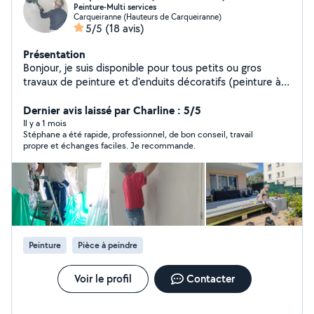
Peinture-Multi services
REVETEMENT DE SOL, PEINTURE, ENDUIT,
Carqueiranne (Hauteurs de Carqueiranne)
MACONNERIE, POSE DE TRINGLES-CADRES-
5/5
(18 avis)
LUMINAIRES, JARDINAGE...
Présentation
Bonjour, je suis disponible pour tous petits ou gros
travaux de peinture et d'enduits décoratifs (peinture à
la chaux et béton ciré).
Dernier avis laissé par Charline : 5/5
Il y a 1 mois
Stéphane a été rapide, professionnel, de bon conseil, travail
propre et échanges faciles. Je recommande.
Peinture
Pièce à peindre
Voir le profil
Contacter