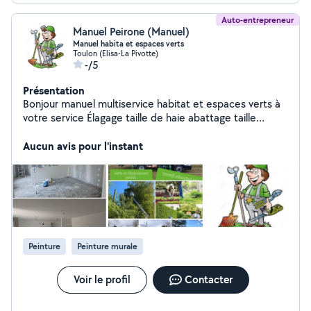
Auto-entrepreneur
Manuel Peirone (Manuel)
Manuel habita et espaces verts
Toulon (Elisa-La Pivotte)
-/5
Présentation
Bonjour manuel multiservice habitat et espaces verts à
votre service Élagage taille de haie abattage taille
Peinture intérieure & extérieur Traitement anti mousse
toiture et façades Devis et déplacement gratuit dans le
Aucun avis pour l'instant
83 et 13 Et des prix très intéressant rendez vous rapide
n'hésitez pas à me contacter - Jardinage ( tonte de
pelouse ou jardins, débroussaillage, taille de haies,
coupe d'arbres, évacuation déchets verts...) - Bricolage
- Petite rénovation ( pose d'enduit de lissage,
rebouchage de trous, nettoyage au Karcher ...)
Peinture
Peinture murale
Voir le profil
Contacter