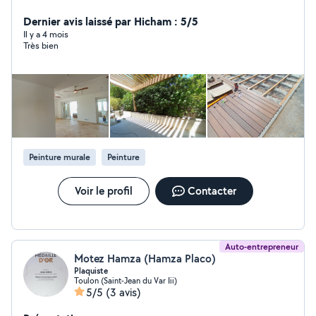
Clôture/Menuiseries...
Dernier avis laissé par Hicham : 5/5
Il y a 4 mois
Très bien
Peinture murale
Peinture
Voir le profil
Contacter
Auto-entrepreneur
Motez Hamza (Hamza Placo)
Plaquiste
Toulon (Saint-Jean du Var Iii)
5/5
(3 avis)