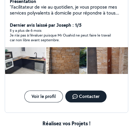
Présentation
"Facilitateur de vie au quotidien, je vous propose mes
services polyvalents à domicile pour répondre à tous
vos besoins. Professionnel du bâtiment à la retraite.
Simplifiez-vous la vie dès aujourd'hui !" Sérieux et
Dernier avis laissé par Joseph : 1/5
ponctuel Maçonnerie Générale Carrelage Faïence
Il y a plus de 6 mois
Je n'ai pas à l'évaluer puisque Mr Ouahid ne peut faire le travail
Plomberie Électricité Pose de meuble en kit cuisine et
car non libre avant septembre.
salle de bain Pose dressing Fixation d'écran.
Voir le profil
Contacter
Réalisez vos Projets !