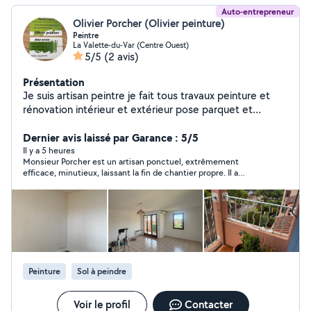
Auto-entrepreneur
Olivier Porcher (Olivier peinture)
Peintre
La Valette-du-Var (Centre Ouest)
5/5
(2 avis)
Présentation
Je suis artisan peintre je fait tous travaux peinture et
rénovation intérieur et extérieur pose parquet et
vitrification complète pour particuliers sérieux ponctuel
et très réactif je garantie un travail bien exécuté me
Dernier avis laissé par Garance : 5/5
déplace rapidement petit et grand chantier assurance
Il y a 5 heures
Monsieur Porcher est un artisan ponctuel, extrêmement
personnelle et décennale.
efficace, minutieux, laissant la fin de chantier propre. Il a
répondu de manière très rapide à l’offre et a pu commencer le
chantier directement par la suite ! En plus de toutes ses
qualités professionnelles, c’est un homme gentil , agréable et
très serviable. Un artisan comme on aimerait en rencontrer
plus souvent !!!!!
Peinture
Sol à peindre
Voir le profil
Contacter