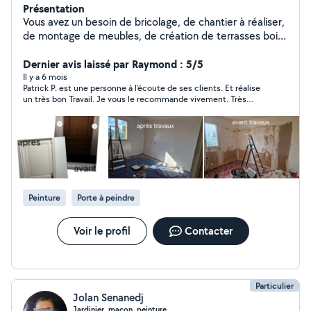
Présentation
Vous avez un besoin de bricolage, de chantier à réaliser,
de montage de meubles, de création de terrasses bois,
de montage d'abri de jardin, pergolas, de peinture, pose
de parquet... Je suis là DAFLO&PAT. Vous avez besoin
Dernier avis laissé par Raymond : 5/5
de jardinage, de tonte de gazons, d'entretiens de vos
Il y a 6 mois
Patrick P. est une personne à l'écoute de ses clients. Et réalise
espaces verts. Je suis là DAFLO&PAT. Le résultat sera
un très bon Travail. Je vous le recommande vivement. Très
soigné, durable, vous pouvez compter sur mes
sympathique.
capacités, mon écoute, mon attention pour répondre
au plus près de vos demandes.
Peinture
Porte à peindre
Voir le profil
Contacter
Particulier
Jolan Senanedj
Jardinier, maçon, peinture