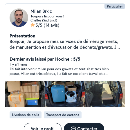
Particulier
Milan Brkic
Toujours là pour vous !
Chelles (Sud Sncf)
5/5
(14 avis)
Présentation
Bonjour, Je propose mes services de déménagements,
de manutention et d'évacuation de déchets/gravats. Je
suis quelqu'un de bon vivant et de serviable, qui ne se
prends pas la tête, toujours à trouver une solution.
Dernier avis laissé par Hocine : 5/5
Disponible pour toute demande d'information.
Il y a 1 mois
J'ai fait intervenir Milan pour des gravats et tout s'est très bien
passé, Milan est très sérieux, il a fait un excellent travail et a
laissé propre, je recommande
Livraison de colis
Transport de cartons
Voir le profil
Contacter