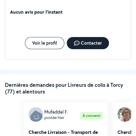
Aucun avis pour l'instant
Voir le profil
Contacter
Dernières demandes pour Livreurs de colis à Torcy
(77) et alentours
Mufaddal F.
L
À convenir
postée hier
p
Cherche Livraison - Transport de
Cherche 