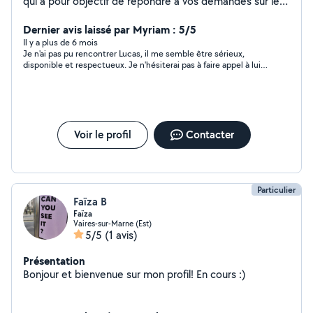
qui a pour objectif de répondre a vos demandes sur les
thématiques suivantes :livraison, bricolage,
déménagement, manutention. Je tâcherai de remplir
Dernier avis laissé par Myriam : 5/5
mes missions avec qualité.
Il y a plus de 6 mois
Je n'ai pas pu rencontrer Lucas, il me semble être sérieux,
disponible et respectueux. Je n'hésiterai pas à faire appel à lui.
myriam.
Voir le profil
Contacter
Particulier
Faïza B
Faïza
Vaires-sur-Marne (Est)
5/5
(1 avis)
Présentation
Bonjour et bienvenue sur mon profil! En cours :)