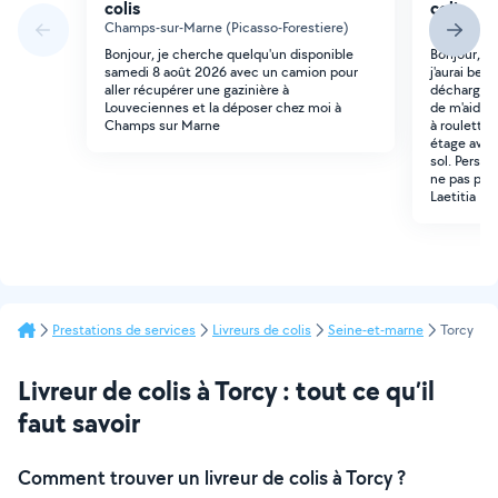
colis
colis
Champs-sur-Marne (Picasso-Forestiere)
Torcy (Bel
Bonjour, je cherche quelqu'un disponible
Bonjour, Ma
samedi 8 août 2026 avec un camion pour
j'aurai bes
aller récupérer une gazinière à
décharger 
Louveciennes et la déposer chez moi à
de m'aider à
Champs sur Marne
à roulettes
étage avec
sol. Perso
ne pas pro
Laetitia
Prestations de services
Livreurs de colis
Seine-et-marne
Torcy
Livreur de colis à Torcy : tout ce qu’il
faut savoir
Comment trouver un livreur de colis à Torcy ?