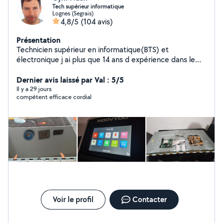
Tech supérieur informatique
Lognes (Segrais)
4,8/5
(104 avis)
Présentation
Technicien supérieur en informatique(BTS) et
électronique j ai plus que 14 ans d expérience dans le
domaine je présente mes services (maintenance et
installation des équipements informatiques +
Dernier avis laissé par Val : 5/5
maintenance des équipements électroniques +
Il y a 29 jours
compétent efficace cordial
maintenance et montage tous ce qui est audiovisuel ?+
montage des autoradio et des dash cam...) n hésitez
pas a m appeler :)
Voir le profil
Contacter