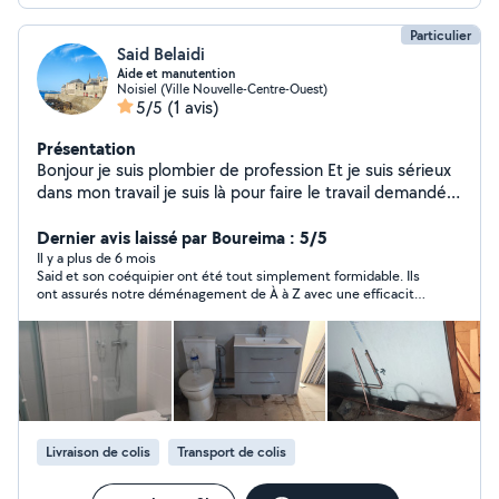
Particulier
Said Belaidi
Aide et manutention
Noisiel (Ville Nouvelle-Centre-Ouest)
5/5
(1 avis)
Présentation
Bonjour je suis plombier de profession Et je suis sérieux
dans mon travail je suis là pour faire le travail demandée
Cordialement
Dernier avis laissé par Boureima : 5/5
Il y a plus de 6 mois
Said et son coéquipier ont été tout simplement formidable. Ils
ont assurés notre déménagement de À à Z avec une efficacité
épatante, le tout dans la bonne humeur et la convivialité. Ils
sont bien équipés et maîtrisent bien ce qu’ils font. Vous pouvez
foncer les yeux fermés , vous ne serez pas déçus.
Livraison de colis
Transport de colis