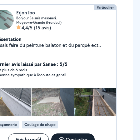
Particulier
Erjon Ibo
Bonjour Je suis masoneri.
Moyeuvre-Grande (Froidcul)
4,4/5
(15 avis)
ésentation
Je sais faire du peinture balaton et du parqué ect..
rnier avis laissé par Sanae : 5/5
y a plus de 6 mois
sonne sympathique à l’ecoute et gentil
açonnerie
Coulage de chape
Voir le profil
Contacter