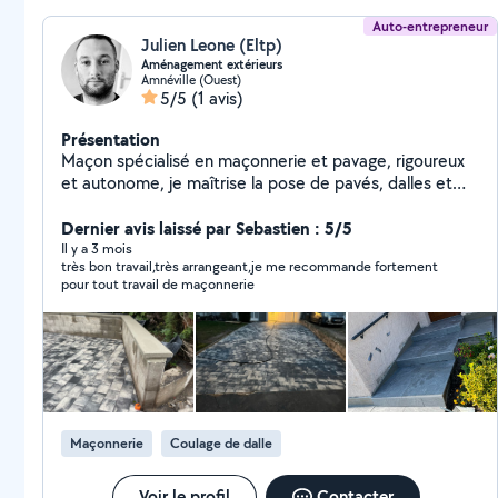
Auto-entrepreneur
Julien Leone (Eltp)
Aménagement extérieurs
Amnéville (Ouest)
5/5
(1 avis)
Présentation
Maçon spécialisé en maçonnerie et pavage, rigoureux
et autonome, je maîtrise la pose de pavés, dalles et
bordures, ainsi que les travaux de préparation des sols
et de finitions.
Dernier avis laissé par Sebastien : 5/5
Il y a 3 mois
très bon travail,très arrangeant,je me recommande fortement
pour tout travail de maçonnerie
Maçonnerie
Coulage de dalle
Voir le profil
Contacter