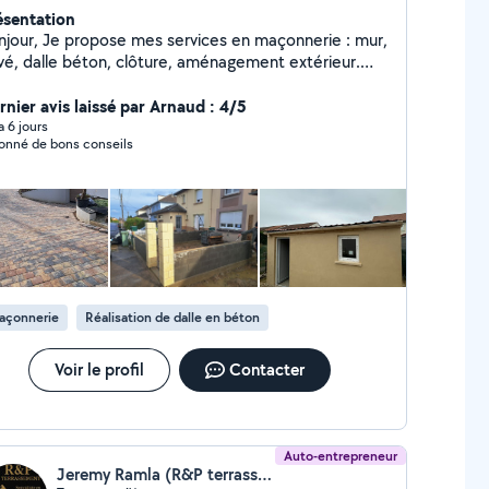
ésentation
njour, Je propose mes services en maçonnerie : mur,
vé, dalle béton, clôture, aménagement extérieur.
vail sérieux et rapide. Prix correct. N'hésitez pas à
 contacter.
rnier avis laissé par Arnaud : 4/5
 a 6 jours
onné de bons conseils
açonnerie
Réalisation de dalle en béton
Voir le profil
Contacter
Auto-entrepreneur
Jeremy Ramla (R&P terrassement)