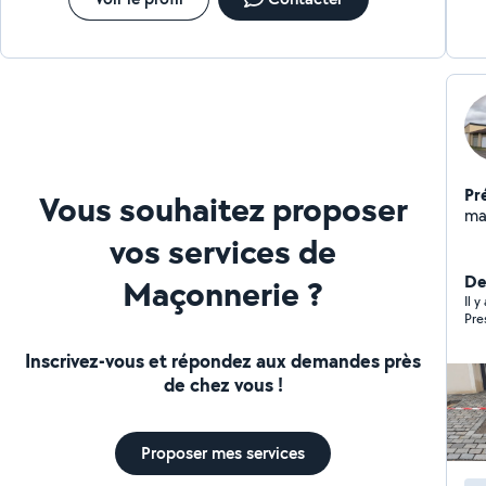
garage Ainsi que location bétonnière et diverses outils
on m'appelle le couteau suisse ;)
Pr
Vous souhaitez proposer
ma
vos services de
Der
Maçonnerie ?
Il y
Pre
Inscrivez-vous et répondez aux demandes près
de chez vous !
Proposer mes services