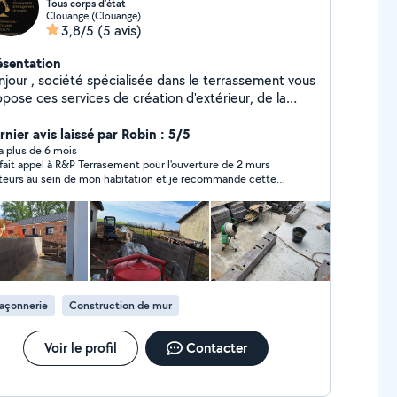
Tous corps d'état
Clouange (Clouange)
3,8/5
(5 avis)
ésentation
njour , société spécialisée dans le terrassement vous
opose ces services de création d'extérieur, de la
ndation à l'aménagement . Entreprise tous corps
état ! Société basée en France et au Luxembourg !
rnier avis laissé par Robin : 5/5
hésitez pas à nous contacter pour plus de
y a plus de 6 mois
i fait appel à R&P Terrasement pour l'ouverture de 2 murs
nseignements Cordialement R&P
teurs au sein de mon habitation et je recommande cette
avail est propre, soigné et fait avec grand
alisme Je remercie fortement Jeremy et Aurélien
vous recommande cette entreprise les yeux fermés
açonnerie
Construction de mur
Voir le profil
Contacter