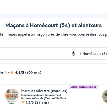
Maçons à Homécourt (54) et alentours
lle... Faites appel à un maçon près de chez vous pour réaliser vos pr
à
ndent
-
4,4/5
(265 avis)
Auto-entrepreneur
Marques Silvestre (marques)
Maçonnerie démol terrassement
Moyeuvre-Grande (Centre-Ville Gare Cite Gargan)
4,3/5
(29 avis)