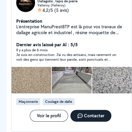
Dallagiste , tapis de pierre
Valleroy (Valleroy)
4,2/5
(5 avis)
Présentation
L'entreprise ManuPrestBTP est là pour vos travaux de
dallage agricole et industriel , résine moquette de
pierre ainsi que dans la petite maçonnerie , coffrage ,
ragréage ....
Dernier avis laissé par Al : 5/5
Il y a plus de 6 mois
Je suis en construction. J'ai vu des artisans, mais rarement on
voit des gens qui tiennent leur parole, sont ponctuels et
professionnels. Emmanuel fait partie d'eux. Tout était au
rendez-vous : la qualité du travail est irréprochable, la
communication toujours claire et transparente, le respect du
budget et des délais annoncés, et une propreté du chantier
exemplaire. Ce qui m'a particulièrement marqué, c'est son
autonomie et sa fiabilité. Pas besoin de rester à côté pour
surveiller...
Maçonnerie
Coulage de dalle
Voir le profil
Contacter