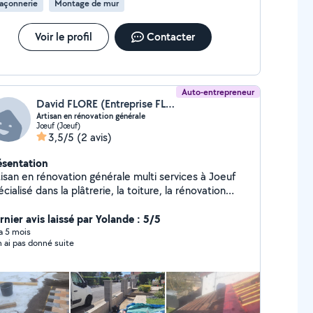
açonnerie
Montage de mur
Voir le profil
Contacter
Auto-entrepreneur
David FLORE (Entreprise FLORE)
Artisan en rénovation générale
Jœuf (Jœuf)
3,5/5
(2 avis)
ésentation
tisan en rénovation générale multi services à Joeuf
cialisé dans la plâtrerie, la toiture, la rénovation
érieure et extérieure et bien plus.
rnier avis laissé par Yolande : 5/5
 a 5 mois
n ai pas donné suite