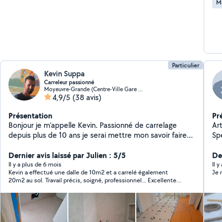
M
Particulier
Kevin Suppa
Carreleur passionné
Moyeuvre-Grande (Centre-Ville Gare Cite Gargan)
4,9/5
(38 avis)
Présentation
Pr
Bonjour je m'appelle Kevin. Passionné de carrelage
Ar
depuis plus de 10 ans je serai mettre mon savoir faire
Spé
pour vos projets.
int
Dernier avis laissé par Julien : 5/5
De
Il y a plus de 6 mois
Il y
Kevin a effectué une dalle de 10m2 et a carrelé également
Je 
20m2 au sol. Travail précis, soigné, professionnel... Excellente
communication, ponctuel... Je recommande vivement