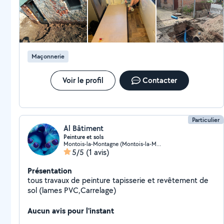
Maisons anciennes Painting / Peinture False Ceilings /
Faux plafonds Partitions / Cloisons Gardening /
Jardinage Construction / Construction Electrician /
Électricien Plumbing / Plomberie
Maçonnerie
Voir le profil
Contacter
Particulier
Al Bâtiment
Peinture et sols
Montois-la-Montagne (Montois-la-Montagne)
5/5
(1 avis)
Présentation
tous travaux de peinture tapisserie et revêtement de
sol (lames PVC,Carrelage)
Aucun avis pour l'instant