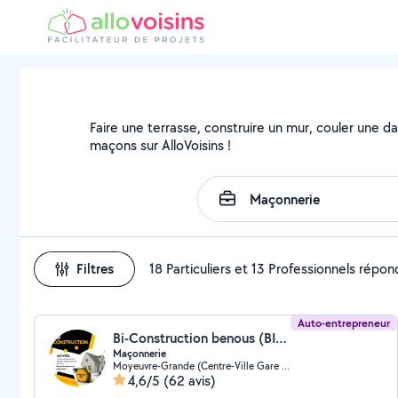
Faire une terrasse, construire un mur, couler une da
maçons sur AlloVoisins !
Filtres
18 Particuliers et 13 Professionnels répo
Auto-entrepreneur
Bi-Construction benous (BI-CONSTRUCTION)
Maçonnerie
Moyeuvre-Grande (Centre-Ville Gare Cite Gargan)
4,6/5
(62 avis)