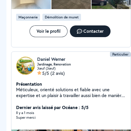
Maçonnerie
Démolition de muret
Voir le profil
Contacter
Particulier
Daniel Werner
Jardinage, Renovation
Jœuf (Jœuf)
5/5
(2 avis)
Présentation
Méticuleux, orienté solutions et fiable avec une
expertise et un plaisir à travailler aussi bien de manière
autonome qu'en équipe. Je fais tout le travail de
rénovation immobilière. Céramique, plastique, isolation,
Dernier avis laissé par Océane : 5/5
installation de panneaux solaires, peinture, enduit, tous
Il y a 1 mois
Super merci
types de sols, plomberie et installation électrique.
Furniture Assembly / Montage de meubles Renovation
/ Rénovation Cleaning / Nettoyage Old Houses /