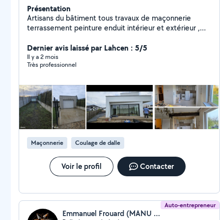
Présentation
Artisans du bâtiment tous travaux de maçonnerie
terrassement peinture enduit intérieur et extérieur ,
Plâtrerie, Carrelage, Aménagement de jardin
Évacuations de gravats/ terre.
Dernier avis laissé par Lahcen : 5/5
Il y a 2 mois
Très professionnel
Maçonnerie
Coulage de dalle
Voir le profil
Contacter
Auto-entrepreneur
Emmanuel Frouard (MANU PRESTA BTP)