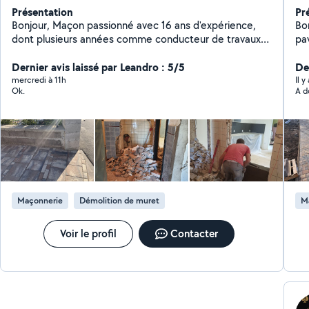
Présentation
Pr
Bonjour, Maçon passionné avec 16 ans d'expérience,
Bo
dont plusieurs années comme conducteur de travaux
pa
chez Constantine, je mets aujourd'hui mon savoir-faire
Tra
au service de mes clients depuis 3 ans à mon compte.
Dernier avis laissé par Leandro : 5/5
me
De
Je maîtrise tous types de travaux, du gros œuvre aux
mercredi à 11h
Il y
Ok.
A d
finitions, avec le sens du détail et de la qualité. Motivé
et disponible, je serais ravi d'apporter mon expertise à
votre projet.
Maçonnerie
Démolition de muret
M
Voir le profil
Contacter