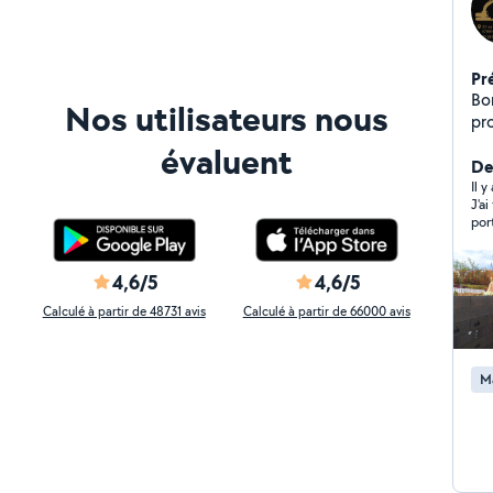
Pr
Bo
Nos utilisateurs nous
pr
fo
évaluent
d'
De
N'
Il 
J'a
re
por
entreprise ! Le tr
professionn
Je 
4,6/5
4,6/5
Calculé à partir de 48731 avis
Calculé à partir de 66000 avis
M