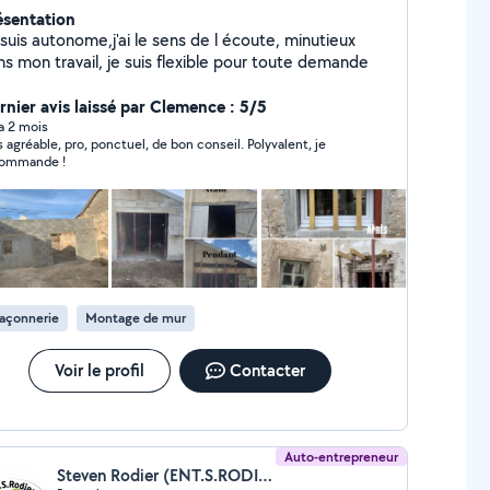
ésentation
suis autonome,j'ai le sens de l écoute, minutieux
ns mon travail, je suis flexible pour toute demande
rnier avis laissé par Clemence : 5/5
 a 2 mois
s agréable, pro, ponctuel, de bon conseil. Polyvalent, je
ommande !
açonnerie
Montage de mur
Voir le profil
Contacter
Auto-entrepreneur
Steven Rodier (ENT.S.RODIER)