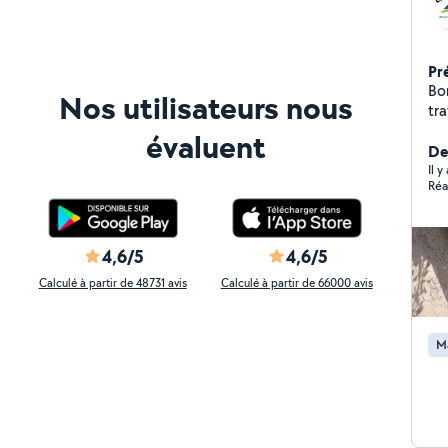
Pr
Bo
Nos utilisateurs nous
tra
véh
évaluent
vo
De
co
Il y
Réa
4,6/5
4,6/5
Calculé à partir de 48731 avis
Calculé à partir de 66000 avis
M