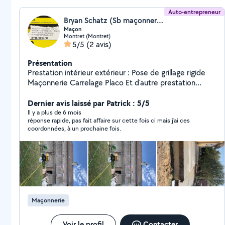
Auto-entrepreneur
Bryan Schatz (Sb maçonnerie)
Maçon
Montret (Montret)
5/5
(2 avis)
Présentation
Prestation intérieur extérieur : Pose de grillage rigide
Maçonnerie Carrelage Placo Et d'autre prestation
n'hésitez pas à me contacter.
Dernier avis laissé par Patrick : 5/5
Il y a plus de 6 mois
réponse rapide, pas fait affaire sur cette fois ci mais j'ai ces
coordonnées, à un prochaine fois.
Maçonnerie
Voir le profil
Contacter