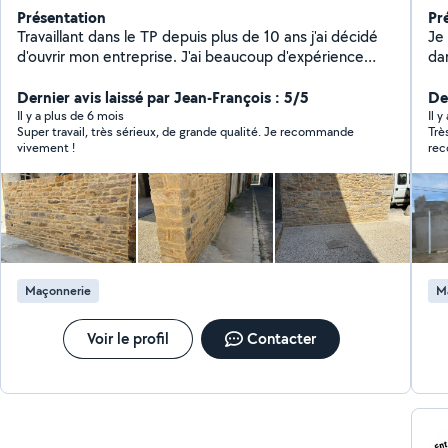
Présentation
Pr
Travaillant dans le TP depuis plus de 10 ans j'ai décidé
Je 
d'ouvrir mon entreprise. J'ai beaucoup d'expérience
da
aussi en maçonnerie. Je réponds très rapidement à la
demande et je suis très minutieux sur mon travail .
Dernier avis laissé par Jean-François : 5/5
De
Il y a plus de 6 mois
Il y
Super travail, très sérieux, de grande qualité. Je recommande
Trè
vivement !
rec
Maçonnerie
M
Voir le profil
Contacter