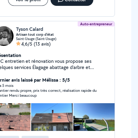
i pelle, chargeuse, chariot télescopique, grue ,
lle ,etc... -pour plus de demandes n'hésitez
pas à me contacter à bientôt
Auto-entrepreneur
Tyson Calard
Artisan tout corp d'état
Saint-Usuge (Saint-Usuge)
4,6/5
(13 avis)
ésentation
C entretien et rénovation vous propose ses
s services Élagage abattage d'arbre et
e de haire et d'arbuste en tout genre
gement du jardin Nettoyage et traitement de
nier avis laissé par Mélissa : 5/5
re Peinture intérieur extérieur Pose de
 a 5 mois
ntier rendu propre, prix très correct, réalisation rapide du
uet revêtement de sol Petite maçonnerie
ntier Merci beaucoup
Évacuation de déchet en tout genre
isanat tout corp d'état rénovation pour toute
mande n'hésiter pas à échanger