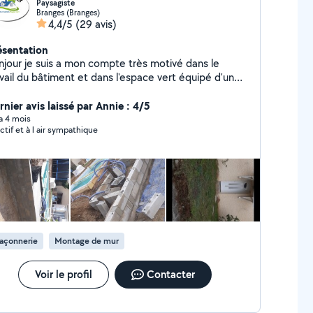
Paysagiste
Branges (Branges)
4,4/5
(29 avis)
ésentation
njour je suis a mon compte très motivé dans le
vail du bâtiment et dans l'espace vert équipé d'un
icule nacelle et d'un véhicule benne j'effectue tous
s travaux.07-87-66-73-55 N'hésitez pas à me
rnier avis laissé par Annie : 4/5
ntacter Merci
 a 4 mois
ctif et à l air sympathique
açonnerie
Montage de mur
Voir le profil
Contacter