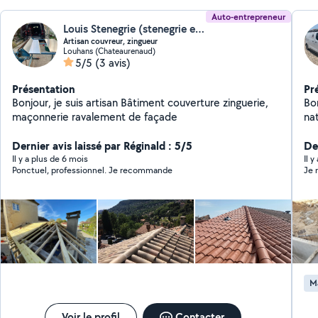
Auto-entrepreneur
Louis Stenegrie (stenegrie et Frére)
Artisan couvreur, zingueur
Louhans (Chateaurenaud)
5/5
(3 avis)
Présentation
Pr
Bonjour, je suis artisan Bâtiment couverture zinguerie,
Bo
maçonnerie ravalement de façade
nat
d'
Dernier avis laissé par Réginald : 5/5
peut
De
Ré
Il y a plus de 6 mois
Il y
Ponctuel, professionnel. Je recommande
Je 
Livraison,
Nétt
Terrassem
Placop
aba
-R
et 
Lo
M
matéri
Réparation. -
sup
Voir le profil
Contacter