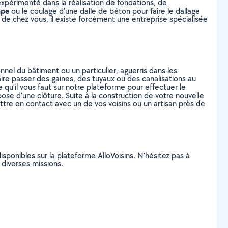
expérimenté dans la réalisation de fondations, de
ape
ou le coulage d’une dalle de béton pour faire le dallage
he de chez vous, il existe forcément une entreprise spécialisée
nel du bâtiment ou un particulier, aguerris dans les
re passer des gaines, des tuyaux ou des canalisations au
 qu’il vous faut sur notre plateforme pour effectuer le
pose d’une clôture. Suite à la construction de votre nouvelle
mettre en contact avec un de vos voisins ou un artisan près de
isponibles sur la plateforme AlloVoisins. N’hésitez pas à
e diverses missions.