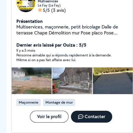
Multiservices
Le Fay (Le Fay)
5/5
(3 avis)
Présentation
Multiservices, maçonnerie, petit bricolage Dalle de
terrasse Chape Démolition mur Pose placo Pose
carrelage Pose clôture rigide et souple Et je travail avec
Dernier avis laissé par Ouiza : 5/5
un paysagiste aussi Pose porte et fenêtre
Il y a 5 mois
Personne aimable qui a répondu rapidement à la demande.
Même si on a pas fait affaire avec lui.
Maçonnerie
Montage de mur
Voir le profil
Contacter