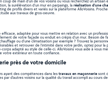
n coup de main d’un de vos voisins ou vous recherchez un artisan 
réalisation d’une ch
ion, la surélévation d’un mur en parpaings, la
sting de profils divers et variés sur la plateforme AlloVoisins. Proc
titude aux travaux de gros-oeuvre.
 efficace, adaptée pour vous mettre en relation avec un profession
ement de votre façade ou enduit en crépis d’un mur. Besoin de fai
chauffage ou d’une climatisation par exemple ? Trouvez la personne
sirables et retrouver de l’intimité dans votre jardin, optez pour la 
rde-corps adapté au style de celle-ci. AlloVoisins vous aide à vous 
 votre extérieur en toute confiance.
rie près de votre domicile
travaux en maçonnerie
liers ayant des compétences dans les
sont d
s par d’autres voisins sur la qualité du travail accompli au cours d