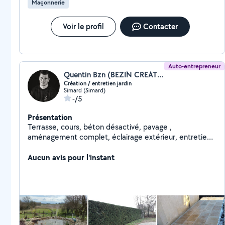
Maçonnerie
Renov,..)
Voir le profil
Contacter
Auto-entrepreneur
Quentin Bzn (BEZIN CREATION-ENTRETIEN)
Création / entretien jardin
Simard (Simard)
-/5
Présentation
Terrasse, cours, béton désactivé, pavage ,
aménagement complet, éclairage extérieur, entretien
du jardin, élagage, ... Je me tiens à votre disposition
n'hésitez pas .
Aucun avis pour l'instant