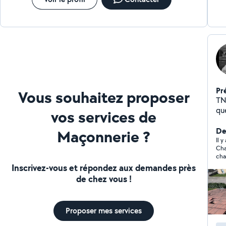
min
tractope
Pr
Vous souhaitez proposer
TN
quelque
vos services de
d'arbuste Taill
Aména
Der
Maçonnerie ?
votre toitu
Il y
Cha
parq
cha
Démolition 
Inscrivez-vous et répondez aux demandes près
Art
de chez vous !
de
Proposer mes services