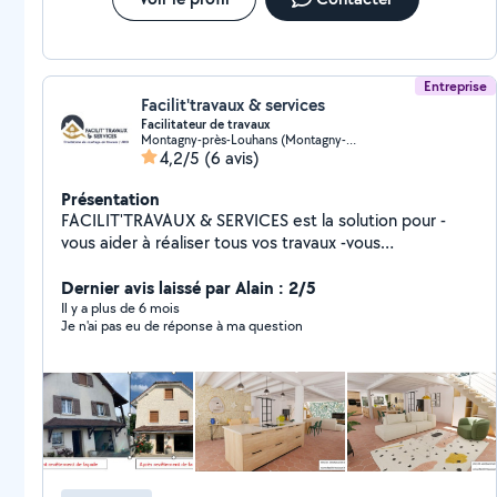
Entreprise
Facilit'travaux & services
Facilitateur de travaux
Montagny-près-Louhans (Montagny-près-Louhans)
4,2/5
(6 avis)
Présentation
FACILIT'TRAVAUX & SERVICES est la solution pour -
vous aider à réaliser tous vos travaux -vous
accompagner tout au long dvotre projet de rénovation
ou d'aménagement de cuisine ou de salle de bains, -
Dernier avis laissé par Alain : 2/5
gérer de A à Z votre rénovation énergétique (dossiers
Il y a plus de 6 mois
Je n'ai pas eu de réponse à ma question
d'aides, travaux de rénovation,...) FACILIT'TRAVAUX
société indépendante et locale, propose des
prestations «sur-mesure» adaptées à chaque besoin :
estimatif des coûts travaux, mise en relation d'artisans,
analyse des devis (tous travaux de chauffage,
électricité, façades, isolation, menuiseries, peinture,
sols,,), plans et esquisses 2D et 3D, démarches
administratives (permis de construire, aides Ma prime