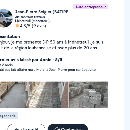
Auto-entrepreneur
Jean-Pierre Seigler (BATIRENOV71)
Artisan tous travaux
Ménetreuil (Ménetreuil)
4,3/5
(9 avis)
ésentation
njour, je me présente J-P 50 ans à Ménetreuil ,je suis
if de la région louhannaise et avec plus de 20 ans
expérience dans le domaine du Bâtiment et le TP je
 effectuer tous vos travaux de : -Construction,
rnier avis laissé par Annie : 5/5
novation, Dépannage, Réparation, Bricolage,
 a 2 mois
n’ai pas fait affaire mais Merci à Jean-Pierre pour sa réactivité
 etc. -Petit et Gros travaux de Toitures,
oyage et traitement. -Maçonnerie et
ent. -Peinture extérieur et intérieur,
latre et enduit. -Entretien de parc et jardin,
ttage d'arbre et élagage,Pose de portail et grillage.
énovation et Création de piscine enterrée, Ponçage
Peinture D'imperméabilisation ,Détection de fuite -
cation de bennes, Démolition, Enlèvement de tous
açonnerie
aux et déchets. -Montage de meuble, Livraison,
J'ai également mes permis poids lourd et
er lourd et sais me servir des engins de chantier :
Voir le profil
Contacter