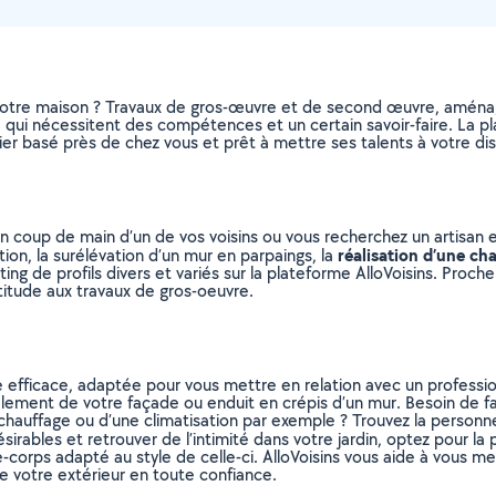
otre maison ? Travaux de gros-œuvre et de second œuvre, aménag
, qui nécessitent des compétences et un certain savoir-faire. La pl
ier basé près de chez vous et prêt à mettre ses talents à votre dis
n coup de main d’un de vos voisins ou vous recherchez un artisan 
réalisation d’une ch
ion, la surélévation d’un mur en parpaings, la
sting de profils divers et variés sur la plateforme AlloVoisins. Proc
titude aux travaux de gros-oeuvre.
 efficace, adaptée pour vous mettre en relation avec un profession
ement de votre façade ou enduit en crépis d’un mur. Besoin de fai
chauffage ou d’une climatisation par exemple ? Trouvez la personne
sirables et retrouver de l’intimité dans votre jardin, optez pour la 
rde-corps adapté au style de celle-ci. AlloVoisins vous aide à vous 
 votre extérieur en toute confiance.