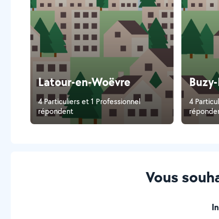
Latour-en-Woëvre
Buzy
4 Particuliers et 1 Professionnel
4 Particu
répondent
réponde
Vous souha
I