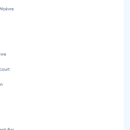
-Woëvre
ëvre
court
in
ant-Bar