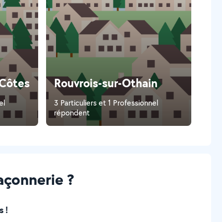
-Côtes
Rouvrois-sur-Othain
el
3 Particuliers et 1 Professionnel
répondent
açonnerie ?
 !