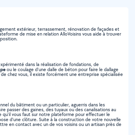
ement extérieur, terrassement, rénovation de façades et
ateforme de mise en relation AlloVoisins vous aide à trouver
position.
expérimenté dans la réalisation de fondations, de
ape
ou le coulage d’une dalle de béton pour faire le dallage
he de chez vous, il existe forcément une entreprise spécialisée
nel du bâtiment ou un particulier, aguerris dans les
re passer des gaines, des tuyaux ou des canalisations au
 qu’il vous faut sur notre plateforme pour effectuer le
pose d’une clôture. Suite à la construction de votre nouvelle
mettre en contact avec un de vos voisins ou un artisan près de