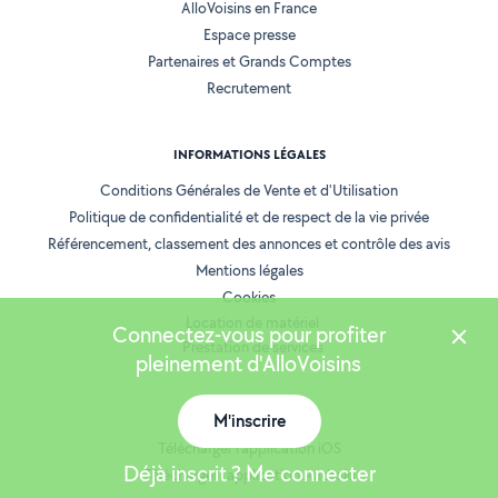
AlloVoisins en France
Espace presse
Partenaires et Grands Comptes
Recrutement
INFORMATIONS LÉGALES
Conditions Générales de Vente et d'Utilisation
Politique de confidentialité et de respect de la vie privée
Référencement, classement des annonces et contrôle des avis
Mentions légales
Cookies
Location de matériel
Connectez-vous pour profiter
Prestation de services
pleinement d'AlloVoisins
NOS APPLICATIONS
M'inscrire
Télécharger l’application iOS
Déjà inscrit ? Me connecter
Télécharger l’application Android