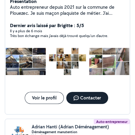
Présentation
Auto entrepreneur depuis 2021 sur la commune de
Plouezec. Je suis maçon plaquiste de métier. J'ai
travaillé 10ans dans une entreprise générale de
bâtiment et d'espaces verts. Je suis disponible pour de
Dernier avis laissé par Brigitte : 5/5
tout petits travaux de rénovation ainsi que pour
Il y a plus de 6 mois
Très bon échange mais j'avais déjà trouvé quelqu'un d'autre.
l'entretien de votre jardin (taille de haie, tonte....)
Possibilité d'effectuer des débarras de maison, garage...
Et le nettoyage également. Services de broyages Agréé
services à la personne Réduction d impôt
Voir le profil
Contacter
Auto-entrepreneur
Adrian Hanti (Adrian Déménagement)
Déménagement manutention