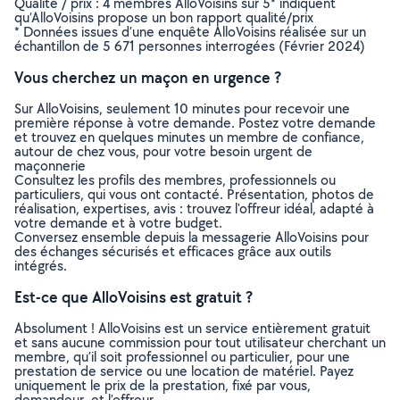
Qualité / prix : 4 membres AlloVoisins sur 5* indiquent
qu’AlloVoisins propose un bon rapport qualité/prix
* Données issues d’une enquête AlloVoisins réalisée sur un
échantillon de 5 671 personnes interrogées (Février 2024)
Vous cherchez un maçon en urgence ?
Sur AlloVoisins, seulement 10 minutes pour recevoir une
première réponse à votre demande. Postez votre demande
et trouvez en quelques minutes un membre de confiance,
autour de chez vous, pour votre besoin urgent de
maçonnerie
Consultez les profils des membres, professionnels ou
particuliers, qui vous ont contacté. Présentation, photos de
réalisation, expertises, avis : trouvez l'offreur idéal, adapté à
votre demande et à votre budget.
Conversez ensemble depuis la messagerie AlloVoisins pour
des échanges sécurisés et efficaces grâce aux outils
intégrés.
Est-ce que AlloVoisins est gratuit ?
Absolument ! AlloVoisins est un service entièrement gratuit
et sans aucune commission pour tout utilisateur cherchant un
membre, qu’il soit professionnel ou particulier, pour une
prestation de service ou une location de matériel. Payez
uniquement le prix de la prestation, fixé par vous,
demandeur, et l’offreur.