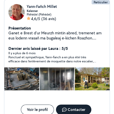
Particulier
Yann-Fañch Millet
Kelenner
Pléhédel (Pléhédel)
4,6/5
(36 avis)
Présentation
Ganet e Brest d'ur Meurzh mintin abred, tremenet am
eus lodenn vrasañ ma bugaleaj e-kichen Roazhon.
Studiet ar c'heografiezh ganin e pad 6 bloaz er skol veur,
graet a bop sort micherioù ha benn ar fin distroet er skol
Dernier avis laissé par Laura : 5/5
da beurzeskiñ brezhoneg e Brest...
Il y a plus de 6 mois
Ponctuel et sympathique, Yann-Fanch a en plus été très
efficace dans l’enlèvement de moquette dans notre escalier,
nous sommes très content !
Voir le profil
Contacter