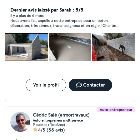
de jardin, terrassement, mur de clôture, pierre à collé...)
Nous somme a votre disposition pour toute demande
Dernier avis laissé par Sarah : 5/5
de travaux.
Il y a plus de 6 mois
Nous avons fait appelle à cette entreprise pour un béton
décoration, très sérieux, travail soigneux et en règle ! Chantier
tenu propre du début à la fin merci encore à vous.
Voir le profil
Contacter
Auto-entrepreneur
Cédric Salé (armortravaux)
Auto entrepreneur multiservice
Plouézec (Plouézec)
4/5
(58 avis)