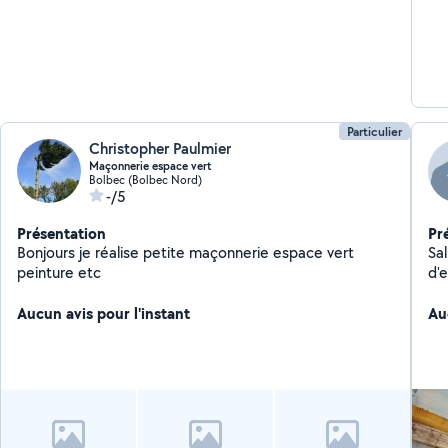
Particulier
Christopher Paulmier
Maçonnerie espace vert
Bolbec (Bolbec Nord)
-/5
Présentation
Pr
Bonjours je réalise petite maçonnerie espace vert
Salut. Je suis maçon p
peinture etc
d'
Aucun avis pour l'instant
Au