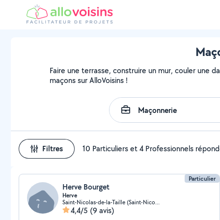
Maço
Faire une terrasse, construire un mur, couler une da
maçons sur AlloVoisins !
Filtres
10 Particuliers et 4 Professionnels répon
Particulier
Herve Bourget
Herve
Saint-Nicolas-de-la-Taille (Saint-Nicolas-de-la-Taille)
4,4/5
(9 avis)