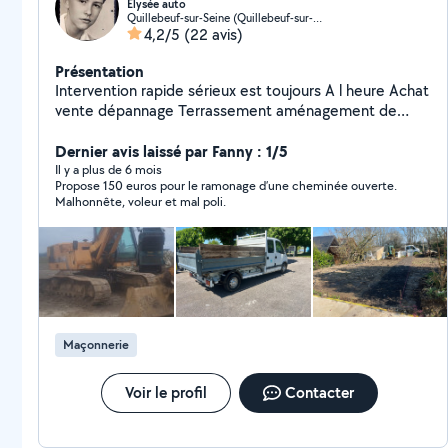
Élysée auto
Quillebeuf-sur-Seine (Quillebeuf-sur-Seine)
4,2/5
(22 avis)
Présentation
Intervention rapide sérieux est toujours A l heure Achat
vente dépannage Terrassement aménagement de
terrain Évacuation de déchets Achat de ferraille
Débarras de vieilles voitures
Dernier avis laissé par Fanny : 1/5
Il y a plus de 6 mois
Propose 150 euros pour le ramonage d’une cheminée ouverte.
Malhonnête, voleur et mal poli.
Maçonnerie
Voir le profil
Contacter