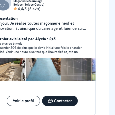
Maçonnerie/carrelage
Bolbec (Bolbec Centre)
4,4/5
(5 avis)
ésentation
njour, Je réalise toutes maçonnerie neuf et
t ainsi que du carrelage et faïence sur
uf et rénovation.
nier avis laissé par Alycia : 2/5
y a plus de 6 mois
ander 50€ de plus que le devis initial une fois le chantier
lisé. Venir une heure plus tard que l’heure fixé et jeté un
ot dans mon jardin je n’ai pas appréciée. Nous ne referons
s de chantier ensemble par la suite. De plus l’endroit où le
on à être fabriqué aurait pu être nettoyer !
Voir le profil
Contacter