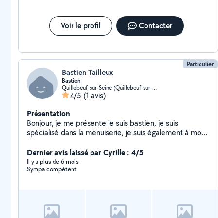
Voir le profil
Contacter
Particulier
Bastien Tailleux
Bastien
Quillebeuf-sur-Seine (Quillebeuf-sur-Seine)
4/5
(1 avis)
Présentation
Bonjour, je me présente je suis bastien, je suis
spécialisé dans la menuiserie, je suis également à mon
compte en temps que professionnel dans le bâtiment
depuis de nombreuses années. rénovation / rénovation
Dernier avis laissé par Cyrille : 4/5
des façades/pose de
Il y a plus de 6 mois
Sympa compétent
parquets/peinture/ragréages/ameublement/ création
des meubles et autres..