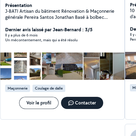
Pr
Présentation
10
J-BATI Artisan du bâtiment Rénovation & Maçonnerie
d'a
générale Pereira Santos Jonathan Basé à bolbec
déplacement dans les départements 76,14,27 ️ Services
Der
proposés : Maçonnerie générale Construction de
Dernier avis laissé par Jean-Bernard : 3/5
Il y
terrasses Travaux d'agrandissement Pose de placo &
Il y a plus de 6 mois
Per
Un mécontentement, mais qui a été résolu
isolation Pose de carrelage Réfection complète de
salle de bain Agencement intérieur & extérieur Travail
soigné et sérieux Devis gratuit Artisan de confiance Un
travail de qualité sera au rendez-vous devis gratuit
déplacement dans les départements 76,14,27 au plaisir
cordialement.
M
Maçonnerie
Coulage de dalle
Voir le profil
Contacter