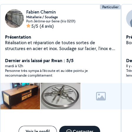
Particulier
Fabien Chemin
Métallerie / Soudage
Port-Jérôme-sur-Seine (Iris 0201)
5/5
(4 avis)
Présentation
Pr
Réalisation et réparation de toutes sortes de
Bo
structures en acier et inox. Soudage sur l'acier, l'inox et
le plastique. Réalisation de meubles sur mesure et
divers mobiliers et déco en acier, inox et aluminium
Dernier avis laissé par Rwan : 5/5
Der
(meubles TV, tables, étagères, lampes, horloges...).
mardi à 12h
Il 
Personne très sympa à l’écoute et au idée pointu je
Trè
recommande complètement
len
tra
Voir le profil
Contacter