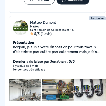
Particulier
Matteo Dumont
Matteo
Saint-Romain-de-Colbosc (Saint-Romain-de-Colbosc)
5/5
(1 avis)
Présentation
Bonjour, je suis à votre disposition pour tous travaux
d'électricité particulière particulièrement mais je fais
aussi aussi tout ce qui est élagage, plomberie,
rénovation intérieur couverture
Dernier avis laissé par Jonathan : 5/5
Il y a plus de 6 mois
1er contact très efficace