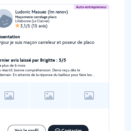
Auto-entrepreneur
Ludovic Masuez (lm renov)
Maçonnerie carrelage placo
Lillebonne (Le Clairval)
3,1/5
(15 avis)
ésentation
njour je suis maçon carreleur et poseur de placo
nier avis laissé par Brigitte : 5/5
y a plus de 6 mois
s réactif, bonne compréhension. Devis reçu dès le
demain. En attente de la réponse du bailleur pour faire les
vaux.
Voir le profil
Contacter