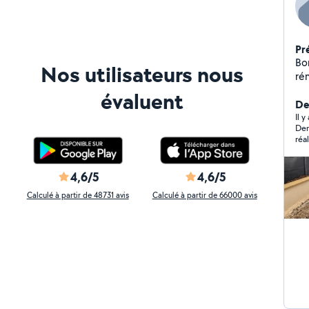
Pr
Bo
Nos utilisateurs nous
rénovation. E
ne
évaluent
Der
Il 
Dem
réa
még
plu
bét
4,6/5
4,6/5
Calculé à partir de 48731 avis
Calculé à partir de 66000 avis