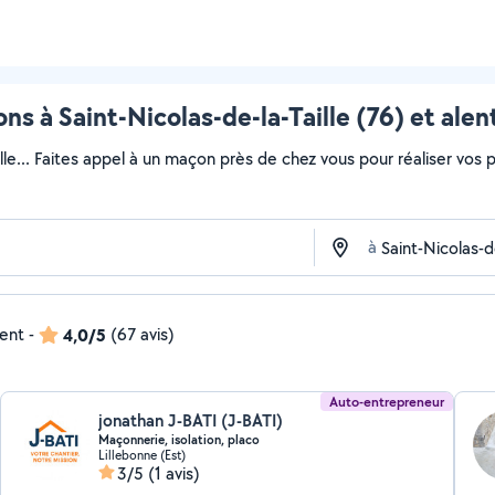
ns à Saint-Nicolas-de-la-Taille (76) et alen
lle... Faites appel à un maçon près de chez vous pour réaliser vos pr
à
dent
-
4,0/5
(67 avis)
Auto-entrepreneur
jonathan J-BATI (J-BATI)
Maçonnerie, isolation, placo
Lillebonne (Est)
3/5
(1 avis)