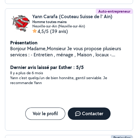
Auto-entrepreneur
Yann Carafa (Couteau Suisse de l' Ain)
Homme toutes mains
Neuville-sur-Ain (Neuville-sur-Ain)
4,5/5
(39 avis)
Présentation
Bonjour Madame,Monsieur Je vous propose plusieurs
services : - Entretien , ménage , Maison , locaux -
Entretien Espace vert - Manutention Diverses -
Évacuation de vos Gravats - Peinture N hésitez pas à me
Dernier avis laissé par Esther : 5/5
contacter si besoin . Cordialement Mr Carafa Yann
Il y a plus de 6 mois
Yann c'est quelqu'un de bien honnête, gentil serviable. Je
recommande Yann
Voir le profil
Contacter
Particulier