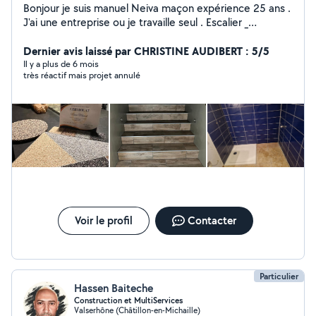
Bonjour je suis manuel Neiva maçon expérience 25 ans .
J'ai une entreprise ou je travaille seul . Escalier _
Carrelage _ Ouverture _ Finition _ Murs en plots et
cloisons _ Et divers travaux
Dernier avis laissé par CHRISTINE AUDIBERT : 5/5
Il y a plus de 6 mois
très réactif mais projet annulé
Voir le profil
Contacter
Particulier
Hassen Baiteche
Construction et MultiServices
Valserhône (Châtillon-en-Michaille)