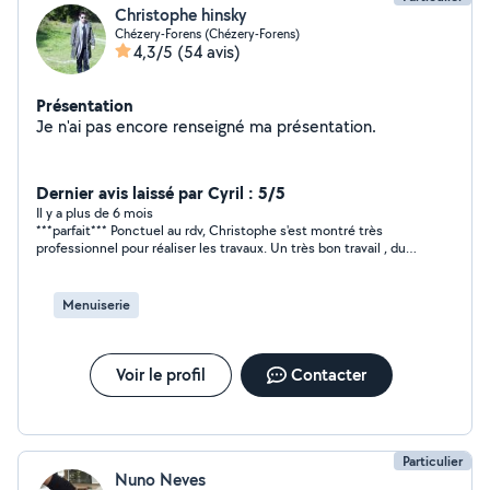
Christophe hinsky
Chézery-Forens (Chézery-Forens)
4,3/5
(54 avis)
Présentation
Je n'ai pas encore renseigné ma présentation.
Dernier avis laissé par Cyril : 5/5
Il y a plus de 6 mois
***parfait*** Ponctuel au rdv, Christophe s'est montré très
professionnel pour réaliser les travaux. Un très bon travail , du
matériel et de bon conseil. Très sympathique. Je recommande
Christophe et je ferai appel à lui pour de nouveaux projets ??
Menuiserie
Voir le profil
Contacter
Particulier
Nuno Neves