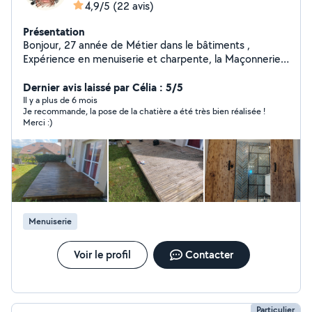
4,9/5
(22 avis)
Présentation
Bonjour, 27 année de Métier dans le bâtiments ,
Expérience en menuiserie et charpente, la Maçonnerie,
Coulage béton, Coffrage ,Ferraillage, étanchéité
carrelage placoplatre , tout travaux pavés, Muret,
Dernier avis laissé par Célia : 5/5
Bordure , Fabrication Four à pain .ect....
Il y a plus de 6 mois
Je recommande, la pose de la chatière a été très bien réalisée !
Merci :)
Menuiserie
Voir le profil
Contacter
Particulier