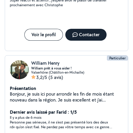
Super réactif et attentif , j'espere avoir le plaisir de travailler
prochainement avec Christophe
Voir le profil
Contacter
Particulier
William Henry
William prêt à vous aider !
Valserhône (Châtillon-en-Michaille)
3,2/5
(5 avis)
Présentation
Bonjour, je suis ici pour arrondir les fin de mois étant
nouveau dans la région. Je suis excellent et j'ai
beaucoup de compétences acquises en mécanique
auto/moto (jusqu'au changement de moteur) et je suis
Dernier avis laissé par Farid : 1/5
également très habile pour tout type de travaux
Il y a plus de 6 mois
Personne pas sérieuse, il ne s'est pas présenté lors des deux
manuels. Sérieux et enthousiaste ! Hâte de pouvoir vous
rdv qu'on s'est fixé. Ne perdez pas vôtre temps avec ce genre
rencontrer et vous aidez dans vos projets
d'individu.