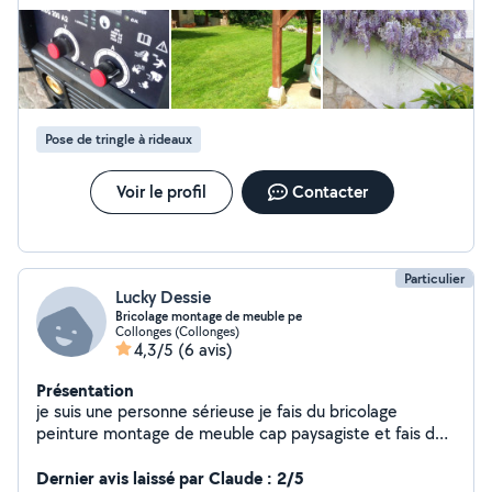
électricité/eau/gaz/chaudières N'hésitez pas à me
contacter par message ici (boutton "Contacter" ci-
dessous). Je suis équipé entre autre d'un tracteur
tondeuse particulièrement efficace pour les grandes
surfaces de 3'000, 5'000, 10'000m2. Je viens sur Saint-
Genis-Pouilly, Gex, Thoiry, Chevry, Echenevex, Ornex,
Ferney, Divonne, Maconnex, Collonges, Sergy, Grilly,
Pose de tringle à rideaux
Crozet, Saint-Jean-de-Gonville, etc, etc... Prix compétitif
sur demande. Moyens de paiement: virements, terminal
Voir le profil
Contacter
de paiment (carte), chèque, espèces. A bientôt, Thierry
Particulier
Lucky Dessie
Bricolage montage de meuble pe
Collonges (Collonges)
4,3/5
(6 avis)
Présentation
je suis une personne sérieuse je fais du bricolage
peinture montage de meuble cap paysagiste et fais de
la mécanique
Dernier avis laissé par Claude : 2/5