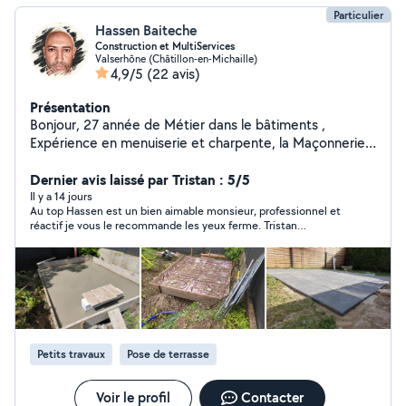
Particulier
Hassen Baiteche
Construction et MultiServices
Valserhône (Châtillon-en-Michaille)
4,9/5
(22 avis)
Présentation
Bonjour, 27 année de Métier dans le bâtiments ,
Expérience en menuiserie et charpente, la Maçonnerie,
Coulage béton, Coffrage ,Ferraillage, étanchéité
carrelage placoplatre , tout travaux pavés, Muret,
Dernier avis laissé par Tristan : 5/5
Bordure , Fabrication Four à pain .ect....
Il y a 14 jours
Au top Hassen est un bien aimable monsieur, professionnel et
réactif je vous le recommande les yeux ferme. Tristan
Arowimmo
Petits travaux
Pose de terrasse
Voir le profil
Contacter