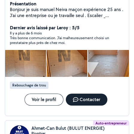
Présentation
Bonjour je suis manuel Neiva maçon expérience 25 ans .
J'ai une entreprise ou je travaille seul . Escalier _
Carrelage _ Ouverture _ Finition _ Murs en plots et
cloisons _ Et divers travaux
Dernier avis laissé par Leroy : 5/5
Il y a plus de 6 mois
Très bonne communication. J'ai malheureusement choisi un
prestataire plus près de chez moi.
Rebouchage de trou
Voir le profil
Contacter
Auto-entrepreneur
Ahmet-Can Bulut (BULUT ENERGIE)
Plombier