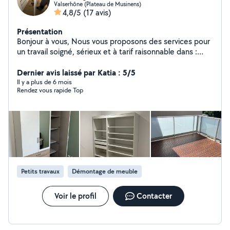
Valserhône (Plateau de Musinens)
4,8/5
(17 avis)
Présentation
Bonjour à vous, Nous vous proposons des services pour
un travail soigné, sérieux et à tarif raisonnable dans :
Manutention Charge et décharge Montage de meuble
Aide au déménagement Aide physique quelconque
Dernier avis laissé par Katia : 5/5
Débarras, déchèterie Je suis honnête et ponctuel.
Il y a plus de 6 mois
Rendez vous rapide Top
N'hésitez pas à me contacter. Au plaisir de vous aidez!
Je réponds assez rapidement
Petits travaux
Démontage de meuble
Voir le profil
Contacter