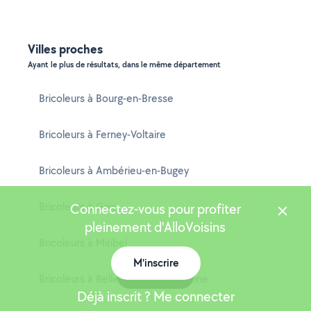
Villes proches
Ayant le plus de résultats, dans le même département
Bricoleurs à Bourg-en-Bresse
Bricoleurs à Ferney-Voltaire
Bricoleurs à Ambérieu-en-Bugey
Bricoleurs à Gex
Connectez-vous pour profiter
pleinement d'AlloVoisins
Bricoleurs à Miribel
M'inscrire
Carte
Bricoleurs à Bellegarde-sur-Valserine
Déjà inscrit ? Me connecter