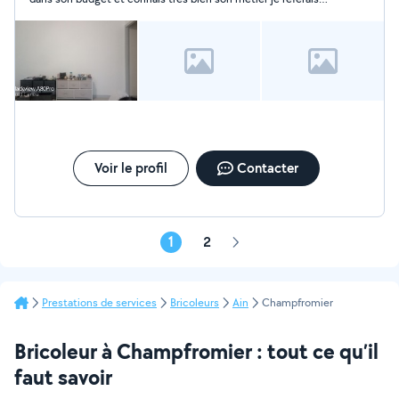
appel à cette personne de confiance
Voir le profil
Contacter
1
2
Page
suivante
Prestations de services
Bricoleurs
Ain
Champfromier
Bricoleur à Champfromier : tout ce qu’il
faut savoir