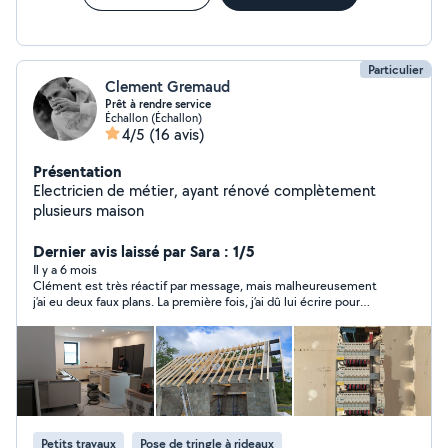
Particulier
Clement Gremaud
Prêt à rendre service
Échallon (Échallon)
4/5
(16 avis)
Présentation
Electricien de métier, ayant rénové complètement
plusieurs maison
Dernier avis laissé par Sara : 1/5
Il y a 6 mois
Clément est très réactif par message, mais malheureusement
j’ai eu deux faux plans. La première fois, j’ai dû lui écrire pour
confirmer le rendez-vous et il m’a répondu qu’il ne pouvait
finalement pas venir à cause d’heures supplémentaires. La
deuxième fois, j’ai redemandé confirmation pour 16 h et je n’ai
jamais eu de réponse, malgré le message vu. J’aurais
simplement apprécié qu’il m’informe de l’annulation plutôt que
de me laisser sans nouvelles. Au final, j’ai dû faire appel à
quelqu’un d’autre qui ne pourra venir que jeudi, alors que
Clément devait intervenir lundi. Je suis donc assez déçu.
Petits travaux
Pose de tringle à rideaux
J’aurais tout à fait compris un empêchement, mais un