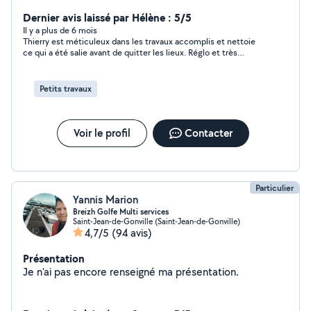
de lambris, parquet entretien piscine etc.. Côté activité
sportive j aime la course à pied, vélo rando, moto...
Dernier avis laissé par Hélène : 5/5
Adore la nature...
Il y a plus de 6 mois
Thierry est méticuleux dans les travaux accomplis et nettoie
ce qui a été salie avant de quitter les lieux. Réglo et très
sympathique. Nous le recommandons. Les Osias
Petits travaux
Voir le profil
Contacter
Particulier
Yannis Marion
Breizh Golfe Multi services
Saint-Jean-de-Gonville (Saint-Jean-de-Gonville)
4,7/5
(94 avis)
Présentation
Je n'ai pas encore renseigné ma présentation.