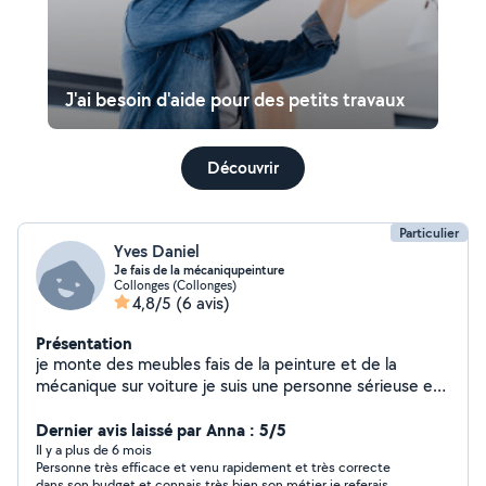
J'ai besoin d'aide pour des petits travaux
Découvrir
Particulier
Yves Daniel
Je fais de la mécaniqupeinture
Collonges (Collonges)
4,8/5
(6 avis)
Présentation
je monte des meubles fais de la peinture et de la
mécanique sur voiture je suis une personne sérieuse et
jardinage et du carrellageparquet
Dernier avis laissé par Anna : 5/5
Il y a plus de 6 mois
Personne très efficace et venu rapidement et très correcte
dans son budget et connais très bien son métier je referais