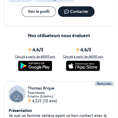
minimum de professionnalisme et de communication est
important, même sur une plateforme d’entraide. Dommage, car
Voir le profil
Contacter
le tarif était intéressant. Je ne peux pas juger la qualité de son
travail, mais en termes de ponctualité et de communication,
mon expérience n’a pas été satisfaisante.
Nos utilisateurs nous évaluent
4,6/5
4,6/5
Calculé à partir de 48803 avis
Calculé à partir de 66000 avis
Particulier
Thomas Brique
Tous travaux
Échallon (Échallon)
4,3/5
(12 avis)
Présentation
Je suis un homme sérieux ayant un bon contact avec la