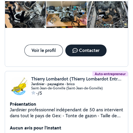
Voir le profil
Contacter
Auto-entrepreneur
Thierry Lombardot (Thierry Lombardot Entreprise Individuelle)
Jardinier - paysagiste - brico
Saint-Jean-de-Gonville (Saint-Jean-de-Gonville)
-/5
Présentation
Jardinier professionnel indépendant de 50 ans intervient
dans tout le pays de Gex: - Tonte de gazon - Taille de
haies - Ramassage de feuille - Nettoyage de terrasse et
nettoyages divers de jardin - Petites réparations hors
Aucun avis pour l'instant