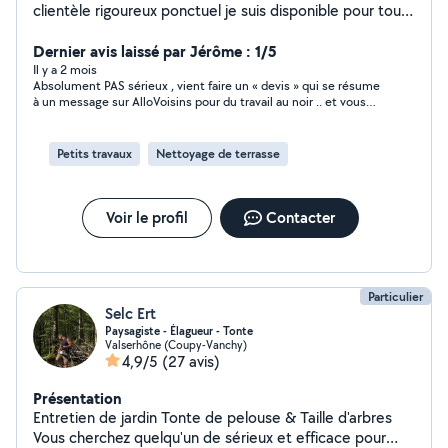
clientèle rigoureux ponctuel je suis disponible pour tous
travaux je travail beaucoup avec des professionnel du
bâtiment électricien plonbier etc je suis nouveau sur le
Dernier avis laissé par Jérôme : 1/5
site
Il y a 2 mois
Absolument PAS sérieux , vient faire un « devis » qui se résume
à un message sur AlloVoisins pour du travail au noir .. et vous
écris la veille à 16h pour vous demander un accompte pour
acheter le matériel .. sur allo Voisins .. ne donne évidemment ni
son nom ni son portable … message que je vois à 21h et décide
Petits travaux
Nettoyage de terrasse
de ne pas venir parce qu’il se vexe quand je suis choqué qu’il
n’est rien acheté pour le lendemain!! On croit rêver !!!
Voir le profil
Contacter
Particulier
Selc Ert
Paysagiste - Élagueur - Tonte
Valserhône (Coupy-Vanchy)
4,9/5
(27 avis)
Présentation
Entretien de jardin Tonte de pelouse & Taille d'arbres
Vous cherchez quelqu'un de sérieux et efficace pour