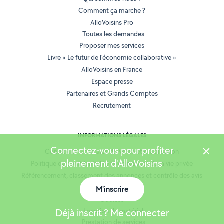
Comment ça marche ?
AlloVoisins Pro
Toutes les demandes
Proposer mes services
Livre « Le futur de l'économie collaborative »
AlloVoisins en France
Espace presse
Partenaires et Grands Comptes
Recrutement
INFORMATIONS LÉGALES
Connectez-vous pour profiter
Conditions Générales de Vente et d'Utilisation
pleinement d'AlloVoisins
Politique de confidentialité et de respect de la vie privée
Référencement, classement des annonces et contrôle des avis
Mentions légales
M'inscrire
Cookies
Déjà inscrit ? Me connecter
Location de matériel
Prestation de services