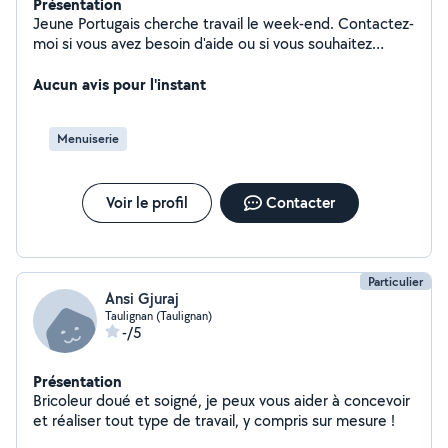
Présentation
Jeune Portugais cherche travail le week-end. Contactez-
moi si vous avez besoin d'aide ou si vous souhaitez
simplement faire quelques travaux. Soudeur
expérimenté. Je travaille actuellement dans le
Aucun avis pour l'instant
bâtiment. Merci et n'hésitez pas à me contacter.
Menuiserie
Voir le profil
Contacter
Particulier
Ansi Gjuraj
Taulignan (Taulignan)
-/5
Présentation
Bricoleur doué et soigné, je peux vous aider à concevoir
et réaliser tout type de travail, y compris sur mesure !