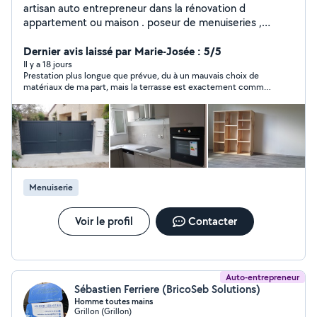
artisan auto entrepreneur dans la rénovation d
appartement ou maison . poseur de menuiseries ,
cuisine équipée, dressing, étagères, parquet flottant ,
peinture interieure et exterieure plus de 10 ans d
Dernier avis laissé par Marie-Josée : 5/5
expérience. travail soigné et bon prix
Il y a 18 jours
Prestation plus longue que prévue, du à un mauvais choix de
matériaux de ma part, mais la terrasse est exactement comme
je la voulais . Serge est très minutieux . Un grand merci à Serge
et à son ami Mathieu qui est venu l'aider.
Menuiserie
Voir le profil
Contacter
Auto-entrepreneur
Sébastien Ferriere (BricoSeb Solutions)
Homme toutes mains
Grillon (Grillon)