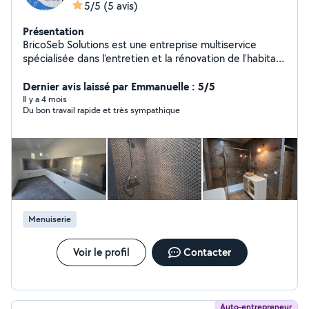
5/5
(5 avis)
Présentation
BricoSeb Solutions est une entreprise multiservice
spécialisée dans l'entretien et la rénovation de l'habitat
.Polyvalente et réactive ,la société propose une large
gamme de prestation destinées aux particuliers ,
Dernier avis laissé par Emmanuelle : 5/5
professionnels et collectivités
Il y a 4 mois
Du bon travail rapide et très sympathique
Menuiserie
Voir le profil
Contacter
Auto-entrepreneur