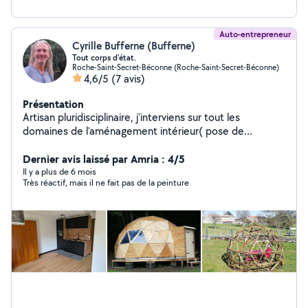
Auto-entrepreneur
Cyrille Bufferne (Bufferne)
Tout corps d'état.
Roche-Saint-Secret-Béconne (Roche-Saint-Secret-Béconne)
4,6/5
(7 avis)
Présentation
Artisan pluridisciplinaire, j'interviens sur tout les
domaines de l'aménagement intérieur( pose de
carrelage, plancher bois, montage de cloisons,
modifications électriques, raccordement sanitaire) et
Dernier avis laissé par Amria : 4/5
également pour les travaux extérieurs comme les
Il y a plus de 6 mois
Très réactif, mais il ne fait pas de la peinture
terrasses bois, le bardage de façade et la construction
d'abris bois.