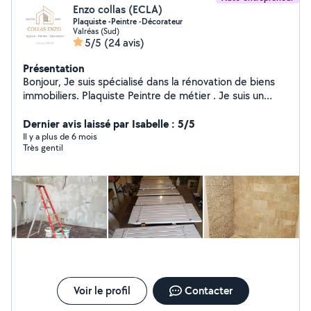
Enzo collas (ECLA)
Plaquiste -Peintre -Décorateur
Valréas (Sud)
5/5
(24 avis)
Présentation
Bonjour, Je suis spécialisé dans la rénovation de biens
immobiliers. Plaquiste Peintre de métier . Je suis un
artisan pouvant répondre à une large gamme de
travaux. Pour les demandes de chantier de plus de 30
Dernier avis laissé par Isabelle : 5/5
km consultez moi sur ma page google Cordialement
Il y a plus de 6 mois
Très gentil
Collas Enzo
Voir le profil
Contacter