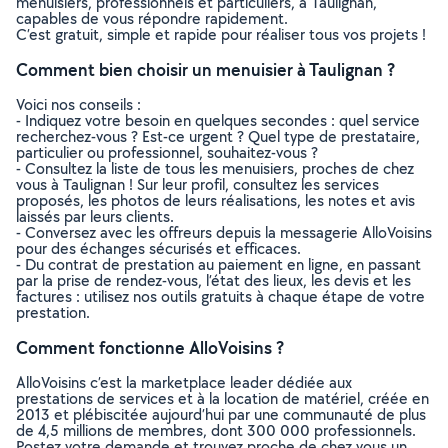
menuisiers, professionnels et particuliers, à Taulignan,
capables de vous répondre rapidement.
C’est gratuit, simple et rapide pour réaliser tous vos projets !
Comment bien choisir un menuisier à Taulignan ?
Voici nos conseils :
- Indiquez votre besoin en quelques secondes : quel service
recherchez-vous ? Est-ce urgent ? Quel type de prestataire,
particulier ou professionnel, souhaitez-vous ?
- Consultez la liste de tous les menuisiers, proches de chez
vous à Taulignan ! Sur leur profil, consultez les services
proposés, les photos de leurs réalisations, les notes et avis
laissés par leurs clients.
- Conversez avec les offreurs depuis la messagerie AlloVoisins
pour des échanges sécurisés et efficaces.
- Du contrat de prestation au paiement en ligne, en passant
par la prise de rendez-vous, l’état des lieux, les devis et les
factures : utilisez nos outils gratuits à chaque étape de votre
prestation.
Comment fonctionne AlloVoisins ?
AlloVoisins c’est la marketplace leader dédiée aux
prestations de services et à la location de matériel, créée en
2013 et plébiscitée aujourd’hui par une communauté de plus
de 4,5 millions de membres, dont 300 000 professionnels.
Postez votre demande et trouvez proche de chez vous un