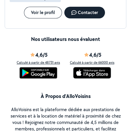
travail propre et de qualité, avec des finitions soignées.
N'hésitez pas à me contacter pour discuter de votre
projet et obtenir un devis.
Voir le profil
Contacter
Nos utilisateurs nous évaluent
4,6/5
4,6/5
Calculé à partir de 48731 avis
Calculé à partir de 66000 avis
À Propos d’AlloVoisins
AlloVoisins est la plateforme dédiée aux prestations de
services et à la location de matériel à proximité de chez
vous ! Rejoignez notre communauté de 4,5 millions de
membres, professionnels et particuliers, et facilitez