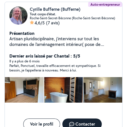
Auto-entrepreneur
Cyrille Bufferne (Bufferne)
Tout corps d'état.
Roche-Saint-Secret-Béconne (Roche-Saint-Secret-Béconne)
4,6/5
(7 avis)
Présentation
Artisan pluridisciplinaire, j'interviens sur tout les
domaines de l'aménagement intérieur( pose de
carrelage, plancher bois, montage de cloisons,
modifications électriques, raccordement sanitaire) et
Dernier avis laissé par Chantal : 5/5
également pour les travaux extérieurs comme les
Il y a plus de 6 mois
Parfait, Ponctuel, travaille efficacement et sympathique. Si
terrasses bois, le bardage de façade et la construction
besoin, je l'appellerai à nouveau. Merci à lui.
d'abris bois.
Voir le profil
Contacter