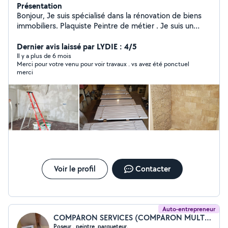
Présentation
Bonjour, Je suis spécialisé dans la rénovation de biens
immobiliers. Plaquiste Peintre de métier . Je suis un
artisan pouvant répondre à une large gamme de
travaux. Pour les demandes de chantier de plus de 30
Dernier avis laissé par LYDIE : 4/5
km consultez moi sur ma page google Cordialement
Il y a plus de 6 mois
Merci pour votre venu pour voir travaux . vs avez été ponctuel
Collas Enzo
merci
Voir le profil
Contacter
Auto-entrepreneur
COMPARON SERVICES (COMPARON MULTI SERVICES)
Poseur , peintre ,parqueteur,