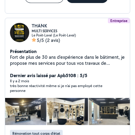
Entreprise
THANK
MULTI SERVICES
Le Poët-Laval (Le Poët-Laval)
5/5
(2 avis)
Présentation
Fort de plus de 30 ans d'expérience dans le bâtiment, je
propose mes services pour tous vos travaux de
rénovation, d'aménagement intérieur et d'agencement
de magasins. Polyvalent et soigneux, j'interviens aussi
Dernier avis laissé par Apb5108 : 5/5
bien sur des petits chantiers que sur des projets
Il y a 2 mois
très bonne réactivité même si je n'ai pas employé cette
complets. Je réalise notamment : Placo (cloisons,
personne
doublages) et bandes Peinture traditionnelle ainsi que
peinture au pistolet Travaux d'électricité Travaux de
plomberie Pose de tous types de sols (parquet,
carrelage, PVC) Petite maçonnerie Pose de huisseries
(portes, fenêtres) Agencement de magasins
(aménagement, optimisation des espaces, finitions)
Sérieux, minutieux et à l'écoute, je m'engage à fournir un
Rénovation tout corps d’état