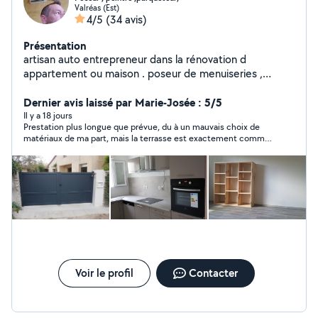
Valréas (Est)
4/5
(34 avis)
Présentation
artisan auto entrepreneur dans la rénovation d
appartement ou maison . poseur de menuiseries ,
cuisine équipée, dressing, étagères, parquet flottant ,
peinture interieure et exterieure plus de 10 ans d
Dernier avis laissé par Marie-Josée : 5/5
expérience. travail soigné et bon prix
Il y a 18 jours
Prestation plus longue que prévue, du à un mauvais choix de
matériaux de ma part, mais la terrasse est exactement comme
je la voulais . Serge est très minutieux . Un grand merci à Serge
et à son ami Mathieu qui est venu l'aider.
Voir le profil
Contacter