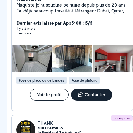
Plaquiste joint soudure peinture depuis plus de 20 ans .
J'ai déjà beaucoup travaillé à l'étranger : Dubaï, Qatar,
Turquie, France.
Dernier avis laissé par Apb5108 : 5/5
Il y a 2 mois
très bien
Pose de placo ou de bandes
Pose de plafond
Voir le profil
Contacter
Entreprise
THANK
MULTI SERVICES
Le Poët-Laval (Le Poët-Laval)