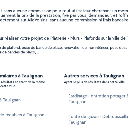
et sans aucune commission pour tout utilisateur cherchant un membre
uement le prix de la prestation, fixé par vous, demandeur, et l’offr
rectement sur AlloVoisins, sans aucune commission ni frais bancaire
ur réaliser votre projet de Plâtrerie - Murs - Plafonds sur la ville
de plafond, pose de bande de placo, rénovation de mur intérieur, pose de rail 
e de bandes de placo, ..
imilaires à Taulignan
Autres services à Taulignan
e résultats et étant de la même
Ayant le plus de résultats dans cette ville
cette ville
Jardinage - entretien potager 
 à Taulignan
Taulignan
de meubles à Taulignan
Tonte de gazon - Débroussaill
Taulignan