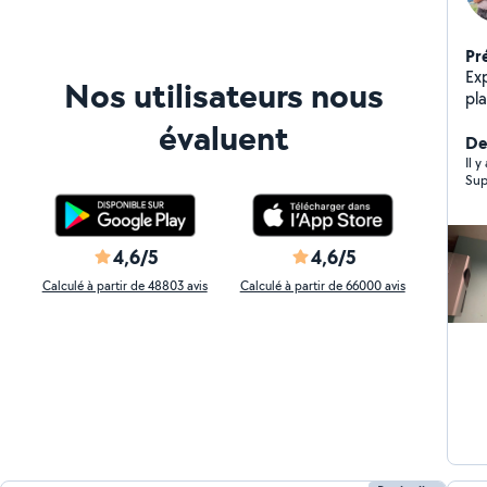
Pr
Exp
Nos utilisateurs nous
pla
ch
évaluent
re
Der
Il 
Sup
4,6/5
4,6/5
Calculé à partir de 48803 avis
Calculé à partir de 66000 avis