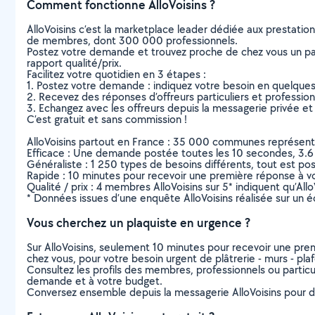
Comment fonctionne AlloVoisins ?
AlloVoisins c’est la marketplace leader dédiée aux prestatio
de membres, dont 300 000 professionnels.
Postez votre demande et trouvez proche de chez vous un parti
rapport qualité/prix.
Facilitez votre quotidien en 3 étapes :
1. Postez votre demande : indiquez votre besoin en quelque
2. Recevez des réponses d’offreurs particuliers et professio
3. Echangez avec les offreurs depuis la messagerie privée et 
C’est gratuit et sans commission !
AlloVoisins partout en France : 35 000 communes représentées 
Efficace : Une demande postée toutes les 10 secondes, 3.6
Généraliste : 1 250 types de besoins différents, tout est poss
Rapide : 10 minutes pour recevoir une première réponse à 
Qualité / prix : 4 membres AlloVoisins sur 5* indiquent qu’All
* Données issues d’une enquête AlloVoisins réalisée sur un é
Vous cherchez un plaquiste en urgence ?
Sur AlloVoisins, seulement 10 minutes pour recevoir une p
chez vous, pour votre besoin urgent de plâtrerie - murs - pla
Consultez les profils des membres, professionnels ou particuli
demande et à votre budget.
Conversez ensemble depuis la messagerie AlloVoisins pour de