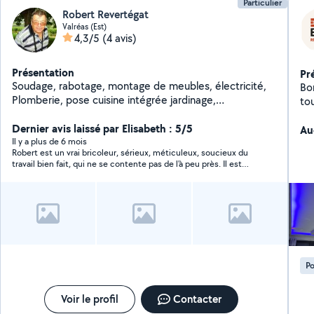
Particulier
Robert Revertégat
Valréas (Est)
4,3/5
(4 avis)
Présentation
Pr
Soudage, rabotage, montage de meubles, électricité,
Bo
Plomberie, pose cuisine intégrée jardinage,
to
tronçonnage, élagage, taille des haies, tonte gazon,
ma
petits transports; réparations en tous genres etc...Il y a
Dernier avis laissé par Elisabeth : 5/5
th
Au
toujours une solution, a un problème.
Il y a plus de 6 mois
Robert est un vrai bricoleur, sérieux, méticuleux, soucieux du
travail bien fait, qui ne se contente pas de l'à peu près. Il est
arrivé au bout de la pose d'une cuisine qui n'était pas facile, a
trouvé toutes les solutions aux problèmes rencontrés. Merci
Robert.
Po
Voir le profil
Contacter