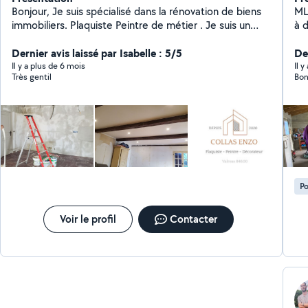
Bonjour, Je suis spécialisé dans la rénovation de biens
ML
immobiliers. Plaquiste Peintre de métier . Je suis un
à d
artisan pouvant répondre à une large gamme de
la
travaux. Pour les demandes de chantier de plus de 30
Dernier avis laissé par Isabelle : 5/5
Der
km consultez moi sur ma page google Cordialement
Il y a plus de 6 mois
Il y
Très gentil
Bon
Collas Enzo
Po
Voir le profil
Contacter