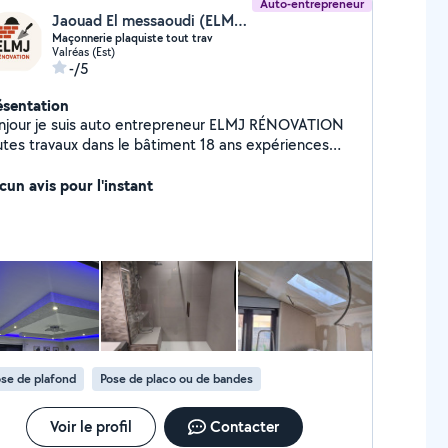
Auto-entrepreneur
Jaouad El messaoudi (ELMJ RÉNOVATION)
Maçonnerie plaquiste tout trav
Valréas (Est)
-/5
ésentation
njour je suis auto entrepreneur ELMJ RÉNOVATION
utes travaux dans le bâtiment 18 ans expériences
çonnerie et pose de pierre ,plaquiste ,isolation
ermique Calorifugeur (plomberie, peintre)
cun avis pour l'instant
se de plafond
Pose de placo ou de bandes
Voir le profil
Contacter