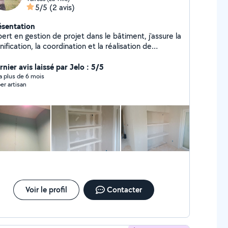
5/5
(2 avis)
ésentation
ert en gestion de projet dans le bâtiment, j'assure la
nification, la coordination et la réalisation de
antiers de grande et petit envergure, garantissant le
spect des délais et des budgets.
nier avis laissé par Jelo : 5/5
y a plus de 6 mois
er artisan
Voir le profil
Contacter