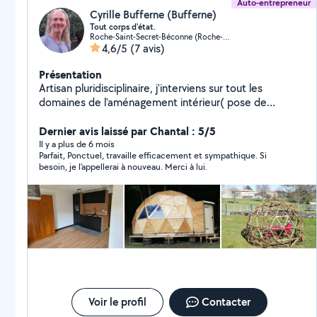
Auto-entrepreneur
Cyrille Bufferne (Bufferne)
Tout corps d'état.
Roche-Saint-Secret-Béconne (Roche-Saint-Secret-Béconne)
4,6/5
(7 avis)
Présentation
Artisan pluridisciplinaire, j'interviens sur tout les
domaines de l'aménagement intérieur( pose de
carrelage, plancher bois, montage de cloisons,
modifications électriques, raccordement sanitaire) et
Dernier avis laissé par Chantal : 5/5
également pour les travaux extérieurs comme les
Il y a plus de 6 mois
Parfait, Ponctuel, travaille efficacement et sympathique. Si
terrasses bois, le bardage de façade et la construction
besoin, je l'appellerai à nouveau. Merci à lui.
d'abris bois.
Voir le profil
Contacter