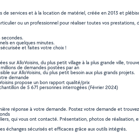
ns de services et à la location de matériel, créée en 2013 et plébi
culier ou un professionnel pour réaliser toutes vos prestations, d
s secondes.
nnels en quelques minutes.
sécurisée et faites votre choix !
sur AlloVoisins, du plus petit village à la plus grande ville, tro
 millions de demandes postées par an
ible sur AlloVoisins, du plus petit besoin aux plus grands projets.
votre demande
oVoisins propose un bon rapport qualité/prix
chantillon de 5 671 personnes interrogées (Février 2024)
remière réponse à votre demande. Postez votre demande et trouve
fonds
ers, qui vous ont contacté. Présentation, photos de réalisation, exp
s échanges sécurisés et efficaces grâce aux outils intégrés.