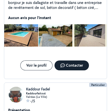
bonjour je suis dallagiste et travaille dans une entreprise
de revêtement de sol, béton decoratif ( béton ciré,
béton empreinte, résine drain).. je peux faire des murs
en pierres ou en parpaings.. je touche à tout les petits
Aucun avis pour l'instant
travaux du quotidien également ( clôture, montage de
meubles, électricité, taillage des arbres, jardinage..ect..)
je suis avotre disposition le samedi et dimanche
uniquement.. cordialement
Voir le profil
Contacter
Particulier
Kaddour Fadel
Kaddourfaitout
Valréas (La Ville)
-/5
Présentation