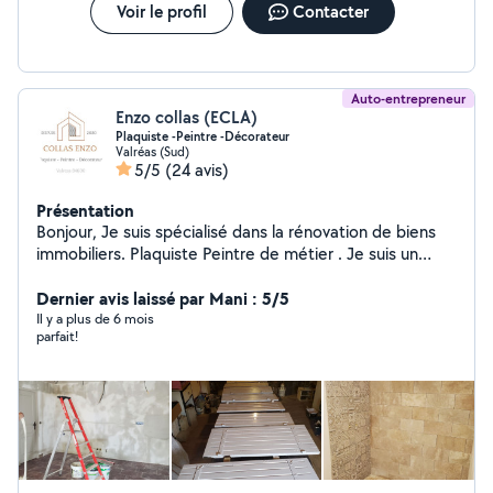
Voir le profil
Contacter
Auto-entrepreneur
Enzo collas (ECLA)
Plaquiste -Peintre -Décorateur
Valréas (Sud)
5/5
(24 avis)
Présentation
Bonjour, Je suis spécialisé dans la rénovation de biens
immobiliers. Plaquiste Peintre de métier . Je suis un
artisan pouvant répondre à une large gamme de
travaux. Pour les demandes de chantier de plus de 30
Dernier avis laissé par Mani : 5/5
km consultez moi sur ma page google Cordialement
Il y a plus de 6 mois
parfait!
Collas Enzo