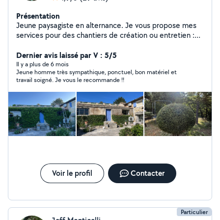
Présentation
Jeune paysagiste en alternance. Je vous propose mes
services pour des chantiers de création ou entretien :
Taille-haie, arbuste, arbre fruitier, Taille olivier
ornemental, taille de fructification Elagage Tonte,
Dernier avis laissé par V : 5/5
débroussaillage désherbage Broyage de végétaux Pose
Il y a plus de 6 mois
Jeune homme très sympathique, ponctuel, bon matériel et
de gazon en plaque, gazon synthétique ou semis
travail soigné. Je vous le recommande !!
Système d'arrosage Pose de pas japonais, bordures
Plantation, création de massifs Préparation du sol / mise
à niveau, labourage Nettoyage karcher Je dispose de
tout le matériel nécessaire. N'hésitez pas à me
contacter. Vincent
Voir le profil
Contacter
Particulier