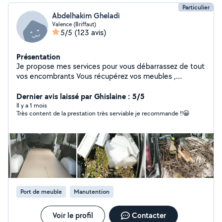
Particulier
Abdelhakim Gheladi
Valence (Briffaut)
5/5
(123 avis)
Présentation
Je propose mes services pour vous débarrassez de tout
vos encombrants Vous récupérez vos meubles ,
électroménager en magasin Je peu vous aidez pour tout
type de manutention lors de vos déménagement Je
Dernier avis laissé par Ghislaine : 5/5
loue une shampouineuse injecteur extracteur Je nettoie
Il y a 1 mois
Très content de la prestation très serviable je recommande !!😀
vos canapé,matelas,tapis
Port de meuble
Manutention
Voir le profil
Contacter