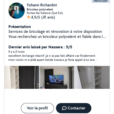
Particulier
Yohann Richardot
Bricoleur polyvalent
Portes-lès-Valence (Sud Est)
4,9/5
(41 avis)
Présentation
Services de bricolage et rénovation à votre disposition
Vous recherchez un bricoleur polyvalent et fiable dans la
région valentinoise ? Je mets mes compétences et mon
expérience à votre service : Peinture & décoration
Dernier avis laissé par Nassera : 5/5
Électricité & plomberie Cuisine & menuiserie Véranda &
Il y a 2 mois
excellent échange réactif ,je n ai pas fait affaire car finalement
aménagement intérieur Domotique & informatique
mon voisin m a aidé,ayant beide travaux je ferai appel à lui avec
Montage et configuration d'alarmes Jardinage : taille,
grand plaisir
tonte, entretien ️ Outillé, mobile et disponible les week-
ends. Mon PLUS : Je travaille en duo avec ma
compagne nous garantissons une qualité de finition
irréprochable et un nettoyage soigné après chaque
chantier. Notre spécialité : la décoration et le
rafraîchissement intérieur pour donner une nouvelle vie
à vos espaces. Contactez moi dès maintenant pour plus
d'informations et un devis personnalisé ! La satisfaction
de nos clients est notre meilleure publicité !
Voir le profil
Contacter