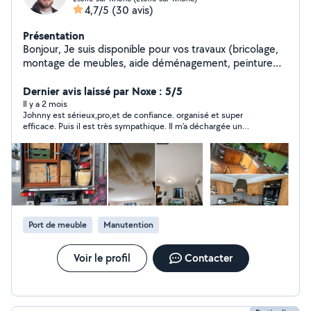
4,7/5
(30 avis)
Présentation
Bonjour, Je suis disponible pour vos travaux (bricolage,
montage de meubles, aide déménagement, peinture
etc). Je suis bricoleur, minutieux, patient et disponible
dès maintenant. N'hésitez pas à m'écrire pour avoir plus
Dernier avis laissé par Noxe : 5/5
de renseignements. À bientôt j'espère !
Il y a 2 mois
Johnny est sérieux,pro,et de confiance. organisé et super
efficace. Puis il est très sympathique. Il m'a déchargée un
camion de 20m3et tout rangé à la perfection dans un box de
8m3 en seulement 2h... Et pour les travaux de peinture et
autres prestations,il est aussi super pro. Je recommande à
1000%. De nos jours ce genre de prestation est rare.
Port de meuble
Manutention
Voir le profil
Contacter