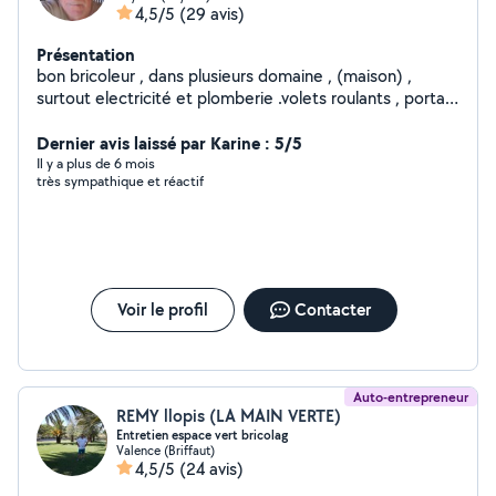
4,5/5
(29 avis)
Présentation
bon bricoleur , dans plusieurs domaine , (maison) ,
surtout electricité et plomberie .volets roulants , portail
électrique etc...n'hesitez pas a me contacter , par SMS
pour premier contact , merci ..Mr Vicat , j'ai une amie qui
Dernier avis laissé par Karine : 5/5
n'est pas abonnée et qui cherche des heures de
Il y a plus de 6 mois
très sympathique et réactif
ménage entre st peray et beauchastel ( environ)
Voir le profil
Contacter
Auto-entrepreneur
REMY llopis (LA MAIN VERTE)
Entretien espace vert bricolag
Valence (Briffaut)
4,5/5
(24 avis)