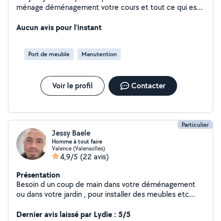
ménage déménagement votre cours et tout ce qui est
manutention
Aucun avis pour l'instant
Port de meuble
Manutention
Voir le profil
Contacter
Particulier
Jessy Baele
Homme à tout faire
Valence (Valensolles)
4,9/5
(22 avis)
Présentation
Besoin d un coup de main dans votre déménagement
ou dans votre jardin , pour installer des meubles etc
contacter moi en privé directement j'ai pas la version
premium
Dernier avis laissé par Lydie : 5/5