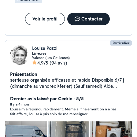
Voir le profil
Contacter
Particulier
Louisa Pozzi
Livreurse
Valence (Les-Couleures)
4,9/5
(94 avis)
Présentation
serrieuse organisée efficasse et rapide Disponible 6/7 j
(dimanche au vendredi+ferier) (Sauf samedi) Aide
ponctuelle selon besoins. Intervention autour de
Valence. Périmètre j'usqu a 30klm de valence. + d'infos
Dernier avis laissé par Cedric : 5/5
et frais à convenir par téléphone Possible de venir a
Il y a 4 mois
Louisa m à répondu rapidement. Même si finalement on n à pas
plusieurs si besoins pour l aide au déménagement...
fait affaire, Louisa à pris soin de me renseigner.