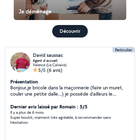
Je déménage
Découvrir
Particulier
David saussac
Agent d accueil
Valence (Le-Calvaire)
5/5
(6 avis)
Présentation
Bonjour,je bricole dans la maçonnerie (faire un muret,
couler une petite dalle...) je possède d'ailleurs le
matériel pour cela... Alors n'hésitez pas, j'ai beaucoup de
temps libre.Merci
Dernier avis laissé par Romain : 5/5
Il y a plus de 6 mois
Super boulot, vraiment très agréable, à recommander sans
hésitation.