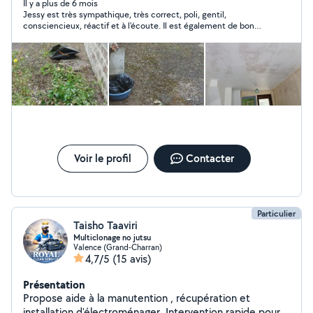
Il y a plus de 6 mois
Jessy est très sympathique, très correct, poli, gentil,
consciencieux, réactif et à l'écoute. Il est également de bon
conseil. J'avais besoin de 2 personnes et peux très facilement
faire la même évaluation de cette dernière. Ils arrivent et se
mettent directement au travail. Je n'hésiterai pas une seconde
à faire à nouveau appel à lui.
Voir le profil
Contacter
Particulier
Taisho Taaviri
Multiclonage no jutsu
Valence (Grand-Charran)
4,7/5
(15 avis)
Présentation
Propose aide à la manutention , récupération et
installation d'électroménager. Intervention rapide pour