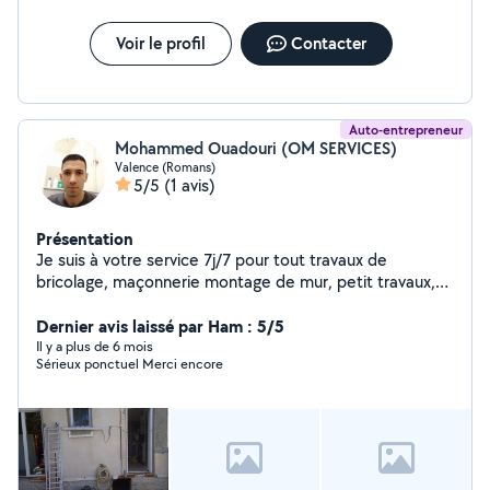
Voir le profil
Contacter
Auto-entrepreneur
Mohammed Ouadouri (OM SERVICES)
Valence (Romans)
5/5
(1 avis)
Présentation
Je suis à votre service 7j/7 pour tout travaux de
bricolage, maçonnerie montage de mur, petit travaux,
pose de carrelage terrasse salle de bain Peinture
Nettoyage......
Dernier avis laissé par Ham : 5/5
Il y a plus de 6 mois
Sérieux ponctuel Merci encore