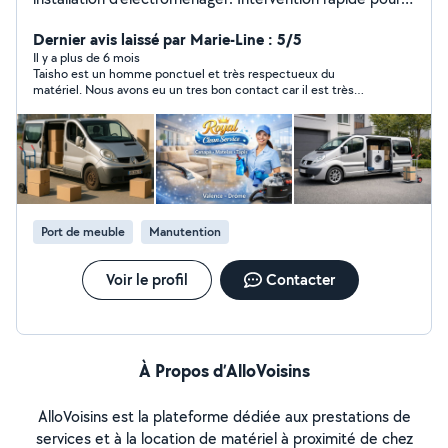
courses volumineuses, enlèvement encombrants et
Dernier avis laissé par Marie-Line : 5/5
trajets **************** Nettoyage de canapés, matelas...
Il y a plus de 6 mois
Taisho est un homme ponctuel et très respectueux du
matériel. Nous avons eu un tres bon contact car il est très
gentil et agréable. Nous n'hésiterons pas à refaire appel à lui.
Port de meuble
Manutention
Voir le profil
Contacter
À Propos d’AlloVoisins
AlloVoisins est la plateforme dédiée aux prestations de
services et à la location de matériel à proximité de chez