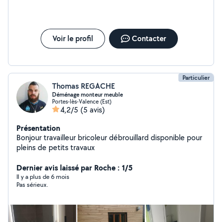
engagement physique, son attention aux détails et une vision
très rapide de ce qu'il fallait faire. Encore bravo et merci. Pierre-
André
Voir le profil
Contacter
Particulier
Thomas REGACHE
Déménage monteur meuble
Portes-lès-Valence (Est)
4,2/5
(5 avis)
Présentation
Bonjour travailleur bricoleur débrouillard disponible pour
pleins de petits travaux
Dernier avis laissé par Roche : 1/5
Il y a plus de 6 mois
Pas sérieux.