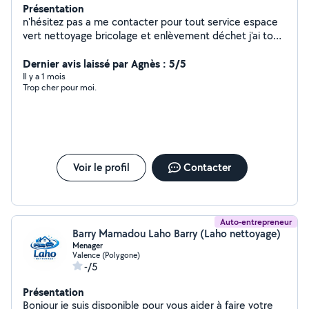
Présentation
n'hésitez pas a me contacter pour tout service espace
vert nettoyage bricolage et enlèvement déchet j'ai tout
le matériel pour vous aider travail soigné et rapide
déplacement et devis gratuit je me déplace pour du
Dernier avis laissé par Agnès : 5/5
petit bricolage je me déplace aussi pour de l'évacuation
Il y a 1 mois
Trop cher pour moi.
de déchet débarrasse encombrant a petit prix
débarrasse électroménager de toute taille vide cave et
grenier a petit prix et parfois gratuitement je peux louer
ma remorque bétonnière électrique a disposition et
divers outillage personne sérieuse et règlement
seulement quand les travaux sont terminés et validé par
Voir le profil
Contacter
le client tarifs compétitif. besoin de conseil pour des
travaux int et ext me déplace gratuitement et mes
conseils sont gratuit
Auto-entrepreneur
Barry Mamadou Laho Barry (Laho nettoyage)
Menager
Valence (Polygone)
-/5
Présentation
Bonjour je suis disponible pour vous aider à faire votre