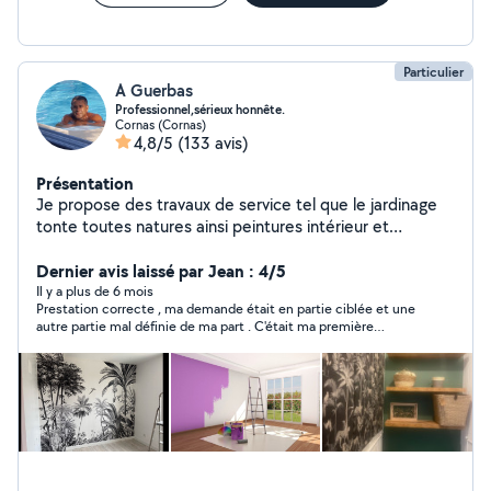
Particulier
A Guerbas
Professionnel,sérieux honnête.
Cornas (Cornas)
4,8/5
(133 avis)
Présentation
Je propose des travaux de service tel que le jardinage
tonte toutes natures ainsi peintures intérieur et
extérieur et tapisserie et revêtement mural et toile de
verre ainsi que tous types de travail soigné
Dernier avis laissé par Jean : 4/5
déménagement nettoyage et livraison de colis en
Il y a plus de 6 mois
Prestation correcte , ma demande était en partie ciblée et une
urgence manutention course rangement excetera tout
autre partie mal définie de ma part . C'était ma première
travail que vous ne pouvez pas faire par manque de
prestation sur ce site, donc je ne savais pas les codes de
temps ou trop compliqué pour vous je suis à votre
tarification . Je crois qu'il vaut mieux un taux horaire .
service n hésité pas à me contacter c est un plaisir pour
moi de vous rendre service devis en fonction du travaille
qui sera raisonnable merci cordialement j attends vos
demandes personne dévoué et serviable.