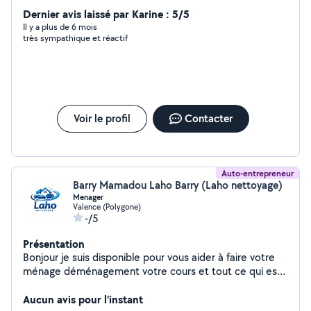
pour premier contact , merci ..Mr Vicat , j'ai une amie qui
Dernier avis laissé par Karine : 5/5
n'est pas abonnée et qui cherche des heures de
Il y a plus de 6 mois
très sympathique et réactif
ménage entre st peray et beauchastel ( environ)
Voir le profil
Contacter
Auto-entrepreneur
Barry Mamadou Laho Barry (Laho nettoyage)
Menager
Valence (Polygone)
-/5
Présentation
Bonjour je suis disponible pour vous aider à faire votre
ménage déménagement votre cours et tout ce qui est
manutention
Aucun avis pour l'instant