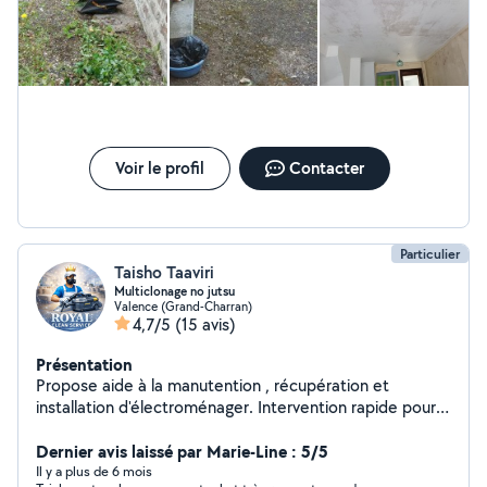
mettent directement au travail. Je n'hésiterai pas une seconde
à faire à nouveau appel à lui.
Voir le profil
Contacter
Particulier
Taisho Taaviri
Multiclonage no jutsu
Valence (Grand-Charran)
4,7/5
(15 avis)
Présentation
Propose aide à la manutention , récupération et
installation d'électroménager. Intervention rapide pour
courses volumineuses, enlèvement encombrants et
Dernier avis laissé par Marie-Line : 5/5
trajets **************** Nettoyage de canapés, matelas...
Il y a plus de 6 mois