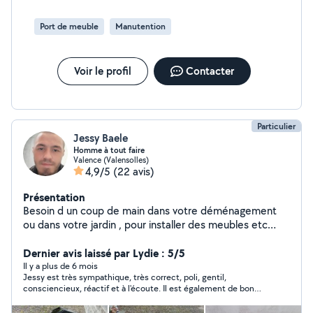
Port de meuble
Manutention
Voir le profil
Contacter
Particulier
Jessy Baele
Homme à tout faire
Valence (Valensolles)
4,9/5
(22 avis)
Présentation
Besoin d un coup de main dans votre déménagement
ou dans votre jardin , pour installer des meubles etc
contacter moi en privé directement j'ai pas la version
premium
Dernier avis laissé par Lydie : 5/5
Il y a plus de 6 mois
Jessy est très sympathique, très correct, poli, gentil,
consciencieux, réactif et à l'écoute. Il est également de bon
conseil. J'avais besoin de 2 personnes et peux très facilement
faire la même évaluation de cette dernière. Ils arrivent et se