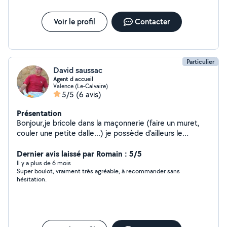
Voir le profil
Contacter
Particulier
David saussac
Agent d accueil
Valence (Le-Calvaire)
5/5
(6 avis)
Présentation
Bonjour,je bricole dans la maçonnerie (faire un muret,
couler une petite dalle...) je possède d'ailleurs le
matériel pour cela... Alors n'hésitez pas, j'ai beaucoup de
temps libre.Merci
Dernier avis laissé par Romain : 5/5
Il y a plus de 6 mois
Super boulot, vraiment très agréable, à recommander sans
hésitation.