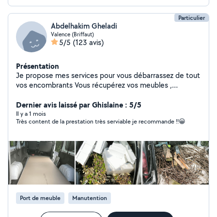
Particulier
Abdelhakim Gheladi
Valence (Briffaut)
5/5
(123 avis)
Présentation
Je propose mes services pour vous débarrassez de tout
vos encombrants Vous récupérez vos meubles ,
électroménager en magasin Je peu vous aidez pour tout
type de manutention lors de vos déménagement Je
Dernier avis laissé par Ghislaine : 5/5
loue une shampouineuse injecteur extracteur Je nettoie
Il y a 1 mois
Très content de la prestation très serviable je recommande !!😀
vos canapé,matelas,tapis
Port de meuble
Manutention