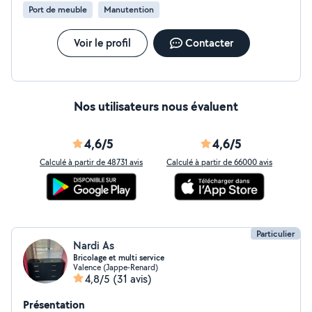
ponctuelle ou régulière pour l'entretien de votre
Port de meuble
Manutention
logement. Je m'engage à fournir un travail sérieux,
soigné et efficace, avec une réponse rapide à toutes
vos demandes. N'hésitez pas à me contacter pour
Voir le profil
Contacter
échanger sur votre besoin. À bientôt !
Nos utilisateurs nous évaluent
4,6/5
4,6/5
Calculé à partir de 48731 avis
Calculé à partir de 66000 avis
Particulier
Nardi As
Bricolage et multi service
Valence (Jappe-Renard)
4,8/5
(31 avis)
Présentation