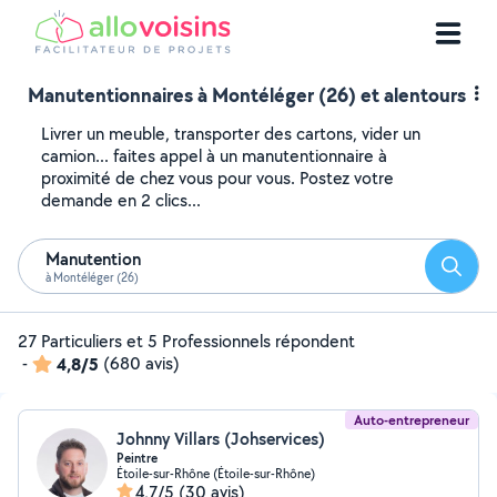
Manutentionnaires à Montéléger (26) et alentours
Livrer un meuble, transporter des cartons, vider un
camion... faites appel à un manutentionnaire à
proximité de chez vous pour vous. Postez votre
demande en 2 clics...
Manutention
Reche
à Montéléger (26)
27 Particuliers et 5 Professionnels répondent
-
4,8/5
(680 avis)
Auto-entrepreneur
Johnny Villars (Johservices)
Peintre
Étoile-sur-Rhône (Étoile-sur-Rhône)
4,7/5
(30 avis)