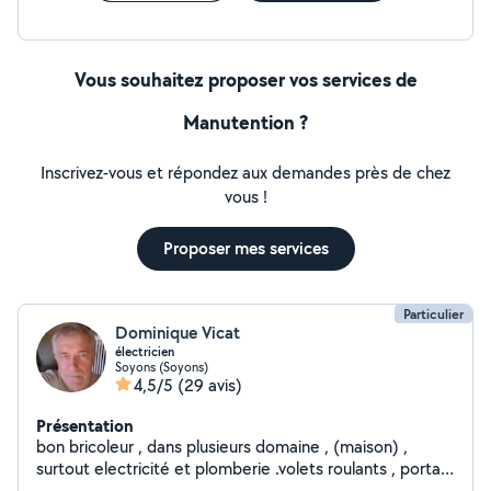
travaux int et ext me déplace gratuitement et mes
conseils sont gratuit
Vous souhaitez proposer vos services de
Manutention ?
Inscrivez-vous et répondez aux demandes près de chez
vous !
Proposer mes services
Particulier
Dominique Vicat
électricien
Soyons (Soyons)
4,5/5
(29 avis)
Présentation
bon bricoleur , dans plusieurs domaine , (maison) ,
surtout electricité et plomberie .volets roulants , portail
électrique etc...n'hesitez pas a me contacter , par SMS