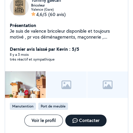
Tommy gaetan
Bricoleur
Valence (Gare)
4,6/5
(60 avis)
Présentation
Je suis de valence bricoleur disponible et toujours
motivé , pr vos déménagements, maçonnerie ,
carrelage si vous aviez besoin de main je suis tjrs là
Dernier avis laissé par Kevin : 5/5
Il y a 3 mois
très réactif et sympathique
Manutention
Port de meuble
Voir le profil
Contacter