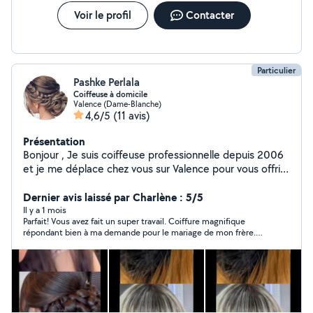
Voir le profil
Contacter
Particulier
Pashke Perlala
Coiffeuse à domicile
Valence (Dame-Blanche)
4,6/5
(11 avis)
Présentation
Bonjour , Je suis coiffeuse professionnelle depuis 2006
et je me déplace chez vous sur Valence pour vous offrir
des services de coiffure sur mesure. Que ce soit pour
une coupe, une coloration ou un style personnalisé et
Dernier avis laissé par Charlène : 5/5
pour mariage aussi. Ne hésitez pas à me contacter.
Il y a 1 mois
Parfait! Vous avez fait un super travail. Coiffure magnifique
répondant bien à ma demande pour le mariage de mon frère.
Très appliquée dans son travail et très compétente. Je
recommande ++