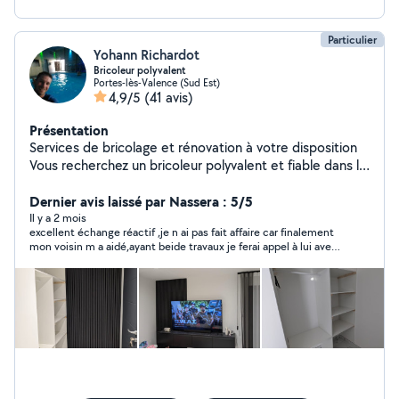
Particulier
Yohann Richardot
Bricoleur polyvalent
Portes-lès-Valence (Sud Est)
4,9/5
(41 avis)
Présentation
Services de bricolage et rénovation à votre disposition
Vous recherchez un bricoleur polyvalent et fiable dans la
région valentinoise ? Je mets mes compétences et mon
expérience à votre service : Peinture & décoration
Dernier avis laissé par Nassera : 5/5
Électricité & plomberie Cuisine & menuiserie Véranda &
Il y a 2 mois
excellent échange réactif ,je n ai pas fait affaire car finalement
aménagement intérieur Domotique & informatique
mon voisin m a aidé,ayant beide travaux je ferai appel à lui avec
Montage et configuration d'alarmes Jardinage : taille,
grand plaisir
tonte, entretien ️ Outillé, mobile et disponible les week-
ends. Mon PLUS : Je travaille en duo avec ma
compagne nous garantissons une qualité de finition
irréprochable et un nettoyage soigné après chaque
chantier. Notre spécialité : la décoration et le
rafraîchissement intérieur pour donner une nouvelle vie
à vos espaces. Contactez moi dès maintenant pour plus
d'informations et un devis personnalisé ! La satisfaction