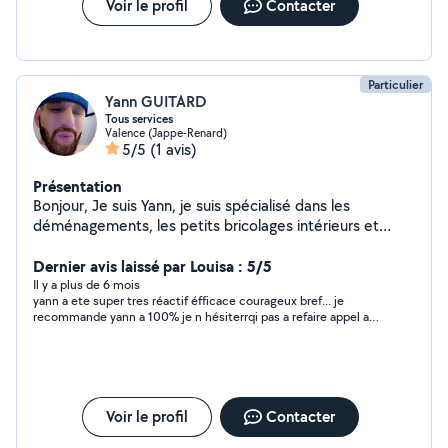
Voir le profil
Contacter
Particulier
Yann GUITARD
Tous services
Valence (Jappe-Renard)
5/5
(1 avis)
Présentation
Bonjour, Je suis Yann, je suis spécialisé dans les
déménagements, les petits bricolages intérieurs et
l'aide aux devoirs jusqu' à la 3ème y compris.
Dernier avis laissé par Louisa : 5/5
Il y a plus de 6 mois
yann a ete super tres réactif éfficace courageux bref... je
recommande yann a 100% je n hésiterrqi pas a refaire appel a
ces competence ?
Voir le profil
Contacter