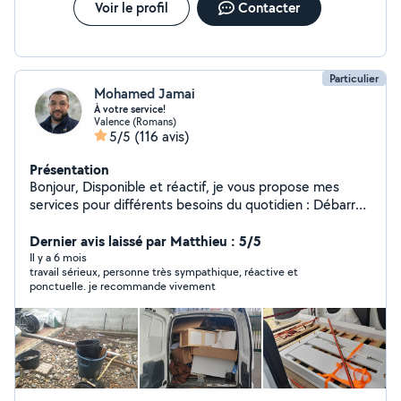
Voir le profil
Contacter
Particulier
Mohamed Jamai
À votre service!
Valence (Romans)
5/5
(116 avis)
Présentation
Bonjour, Disponible et réactif, je vous propose mes
services pour différents besoins du quotidien : Débarras
: enlèvement de tout ce qui vous encombre (meubles,
électroménager, végétaux, gravats, cartons, etc.).
Dernier avis laissé par Matthieu : 5/5
Montage de meubles : assemblage rapide et soigné de
Il y a 6 mois
travail sérieux, personne très sympathique, réactive et
vos meubles. Retrait et livraison : récupération de
ponctuelle. je recommande vivement
meubles, colis ou achats en magasin et transport jusqu'à
votre domicile. Manutention et aide au déménagement
: déplacement de meubles, réorganisation d'espaces,
chargement et déchargement. Service événementiel :
serveur pour mariages, anniversaires, réceptions et
autres événements. Ménage et entretien : aide