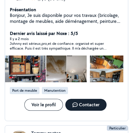
Présentation
Bonjour, Je suis disponible pour vos travaux (bricolage,
montage de meubles, aide déménagement, peinture
etc). Je suis bricoleur, minutieux, patient et disponible
dès maintenant. N'hésitez pas à m'écrire pour avoir plus
Dernier avis laissé par Noxe : 5/5
de renseignements. À bientôt j'espère !
Il y a 2 mois
Johnny est sérieux,pro,et de confiance. organisé et super
efficace. Puis il est très sympathique. Il m'a déchargée un
camion de 20m3et tout rangé à la perfection dans un box de
8m3 en seulement 2h... Et pour les travaux de peinture et
autres prestations,il est aussi super pro. Je recommande à
1000%. De nos jours ce genre de prestation est rare.
Port de meuble
Manutention
Voir le profil
Contacter
Particulier