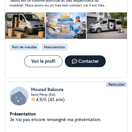
Taisho est un homme ponctuel et très respectueux du
matériel. Nous avons eu un tres bon contact car il est très
gentil et agréable. Nous n'hésiterons pas à refaire appel à lui.
Port de meuble
Manutention
Voir le profil
Contacter
Particulier
Mourad Bakoura
Saint-Péray (Est)
4,9/5
(43 avis)
Présentation
Je n'ai pas encore renseigné ma présentation.