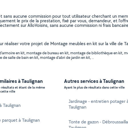
et sans aucune commission pour tout utilisateur cherchant un membre
uement le prix de la prestation, fixé par vous, demandeur, et l’offr
rectement sur AlloVoisins, sans aucune commission ni frais bancaire
our réaliser votre projet de Montage meubles en kit sur la ville d
armoire en kit, montage de bureau en kit, montage de bibliothèque en kit, mo
alle de bain en kit, montage d'abri de jardin en kit, ..
imilaires à Taulignan
Autres services à Taulignan
e résultats et étant de la même
Ayant le plus de résultats dans cette ville
cette ville
Jardinage - entretien potager 
 à Taulignan
Taulignan
 parquet à Taulignan
Tonte de gazon - Débroussaill
Taulignan