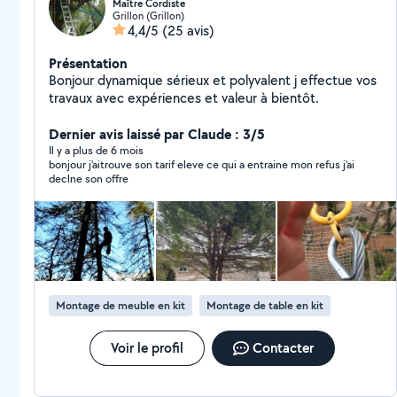
Maître Cordiste
Grillon (Grillon)
4,4/5
(25 avis)
Présentation
Bonjour dynamique sérieux et polyvalent j effectue vos
travaux avec expériences et valeur à bientôt.
Dernier avis laissé par Claude : 3/5
Il y a plus de 6 mois
bonjour j'aitrouve son tarif eleve ce qui a entraine mon refus j'ai
declne son offre
Montage de meuble en kit
Montage de table en kit
Voir le profil
Contacter