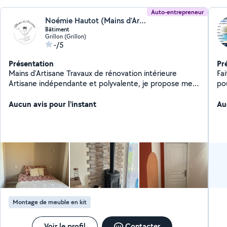
Auto-entrepreneur
Noémie Hautot (Mains d’Artisane)
Bâtiment
Grillon (Grillon)
-/5
Présentation
Pr
Mains d'Artisane Travaux de rénovation intérieure
Fa
Artisane indépendante et polyvalente, je propose mes
pou
services pour vos petits et gros travaux dans la Drôme
vo
et le Vaucluse (secteur Valréas, Grignan et alentours) :
Aucun avis pour l'instant
meu
Au
Peinture murs et plafonds Pose de parquet et de
me
carrelage Pose de papier peint, tapisserie Petits
travaux de maçonnerie Montage de dressing,
rénovation de WC ou cuisine Placoplâtre, finitions,
relooking intérieur Travail soigné Sérieuse Bonne
humeur assurée Déplacements locaux Devis gratuit
N'hésitez pas à me confier vos projets !
Montage de meuble en kit
Voir le profil
Contacter