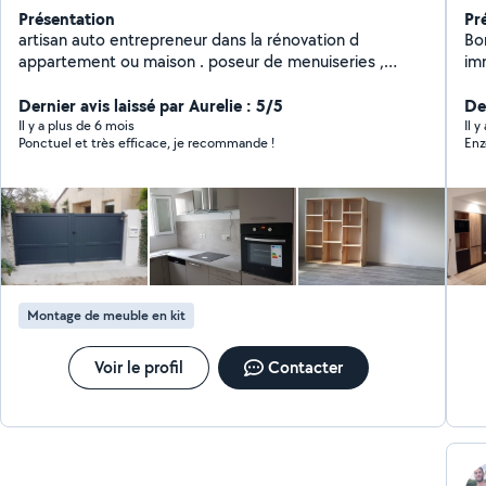
Présentation
Pr
artisan auto entrepreneur dans la rénovation d
Bonjour, Je suis s
appartement ou maison . poseur de menuiseries ,
immobiliers.
cuisine équipée, dressing, étagères, parquet flottant ,
ar
peinture interieure et exterieure plus de 10 ans d
Dernier avis laissé par Aurelie : 5/5
travaux. Pour les 
Der
expérience. travail soigné et bon prix
km 
Il y a plus de 6 mois
Il 
Ponctuel et très efficace, je recommande !
Co
Montage de meuble en kit
Voir le profil
Contacter