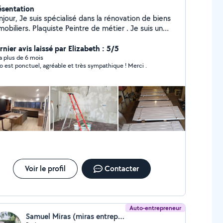
ésentation
pécialisé dans la rénovation de biens
 Plaquiste Peintre de métier . Je suis un
tisan pouvant répondre à une large gamme de
demandes de chantier de plus de 30
nier avis laissé par Elizabeth : 5/5
consultez moi sur ma page google Cordialement
y a plus de 6 mois
Enzo est ponctuel, agréable et très sympathique ! Merci .
llas Enzo
Voir le profil
Contacter
Auto-entrepreneur
Samuel Miras (miras entreprise)