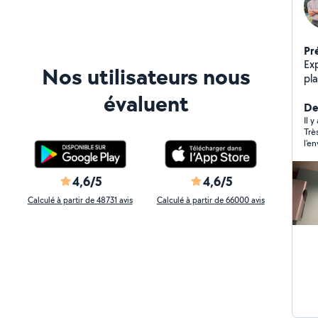
Pr
Exp
Nos utilisateurs nous
pla
ch
évaluent
re
Der
Il 
Trè
l'e
mes
mur
con
4,6/5
4,6/5
d'a
Calculé à partir de 48731 avis
Calculé à partir de 66000 avis