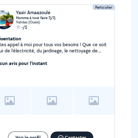
Particulier
Yasir Amaazoule
Homme à tout faire 7j/7j
Valréas (Ouest)
-/5
ésentation
ites appel à moi pour tous vos besoins ! Que ce soit
r de l'électricité, du jardinage, le nettoyage de
tre piscine, un déménagement ou le montage de vos
bles, je suis là pour vous aider. Disponible 7j/7, je
cun avis pour l'instant
 déplace rapidement. Contactez-moi !
Voir le profil
Contacter