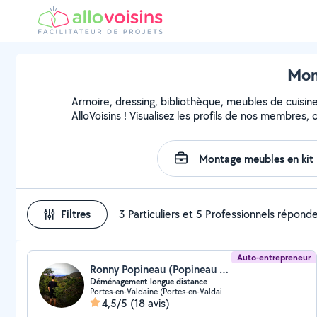
Mon
Armoire, dressing, bibliothèque, meubles de cuisin
AlloVoisins ! Visualisez les profils de nos membres,
Filtres
3 Particuliers et 5 Professionnels répond
Auto-entrepreneur
Ronny Popineau (Popineau Services Express)
Déménagement longue distance
Portes-en-Valdaine (Portes-en-Valdaine)
4,5/5
(18 avis)