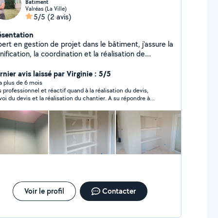
Batiment
Valréas (La Ville)
5/5
(2 avis)
ésentation
ert en gestion de projet dans le bâtiment, j'assure la
nification, la coordination et la réalisation de
antiers de grande et petit envergure, garantissant le
spect des délais et des budgets.
nier avis laissé par Virginie : 5/5
y a plus de 6 mois
s professionnel et réactif quand à la réalisation du devis,
nvoi du devis et la réalisation du chantier. A su répondre à
 attentes et concrétiser mes souhaits : un dressing et un
 à refaire dans ma cave. Samuel sait vous rassurer et vous
seiller. Je reviendrai vers lui sans aucune hésitation pour
utres travaux et je le recommande très fortement.
Voir le profil
Contacter