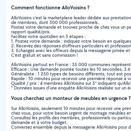
Comment fonctionne AlloVoisins ?
AlloVoisins c’est la marketplace leader dédiée aux prestatio
de membres, dont 300 000 professionnels.
Postez votre demande et trouvez proche de chez vous un parti
rapport qualité/prix.
Facilitez votre quotidien en 3 étapes :
1. Postez votre demande : indiquez votre besoin en quelque
2. Recevez des réponses d’offreurs particuliers et professio
3. Echangez avec les offreurs depuis la messagerie privée et 
C’est gratuit et sans commission !
AlloVoisins partout en France : 35 000 communes représentées 
Efficace : Une demande postée toutes les 10 secondes, 3.6
Généraliste : 1 250 types de besoins différents, tout est poss
Rapide : 10 minutes pour recevoir une première réponse à 
Qualité / prix : 4 membres AlloVoisins sur 5* indiquent qu’All
* Données issues d’une enquête AlloVoisins réalisée sur un é
Vous cherchez un monteur de meubles en urgence ?
Sur AlloVoisins, seulement 10 minutes pour recevoir une p
chez vous, pour votre besoin urgent de montage meubles en
Consultez les profils des membres, professionnels ou particuli
demande et à votre budget.
Conversez ensemble depuis la messagerie AlloVoisins pour de