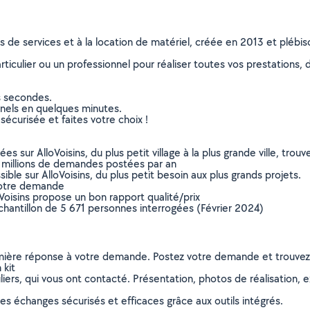
ns de services et à la location de matériel, créée en 2013 et plébi
culier ou un professionnel pour réaliser toutes vos prestations, d
s secondes.
nnels en quelques minutes.
sécurisée et faites votre choix !
sur AlloVoisins, du plus petit village à la plus grande ville, tro
 millions de demandes postées par an
ible sur AlloVoisins, du plus petit besoin aux plus grands projets.
votre demande
oVoisins propose un bon rapport qualité/prix
chantillon de 5 671 personnes interrogées (Février 2024)
remière réponse à votre demande. Postez votre demande et trouve
 kit
ers, qui vous ont contacté. Présentation, photos de réalisation, exp
s échanges sécurisés et efficaces grâce aux outils intégrés.