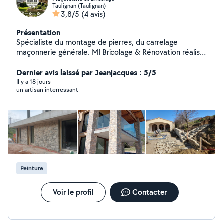
Taulignan (Taulignan)
3,8/5
(4 avis)
Présentation
Spécialiste du montage de pierres, du carrelage
maçonnerie générale. MI Bricolage & Rénovation réalise
également vos travaux de petite maçonnerie, peinture
et bricolage avec sérieux, qualité et savoir-faire. Devis
Dernier avis laissé par Jeanjacques : 5/5
gratuit et intervention dans le Sud-Drôme, le Nord
Il y a 18 jours
un artisan interressant
Vaucluse et le Sud-Ardèche.
Peinture
Voir le profil
Contacter