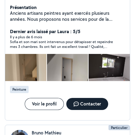
Présentation
Anciens artisans peintres ayant exercés plusieurs
années. Nous proposons nos services pour de la
peinture intérieure, façade, rénovation, petits travaux
de maçonnerie, placo et joints, peinture portail volets et
Dernier avis laissé par Laura : 5/5
portes... Etc. Nous essayons de garder des prix corrects
Il y a plus de 6 mois
Sofia et son mari sont intervenus pour détapisser et repeindre
pour que tout le monde puisse s'y retrouver. Personne
mes 3 chambres. Ils ont fait un excellent travail ! Qualité,
sérieuses et soignées ayant le souci du détail. Pour plus
timing et de bons conseils. Un grand merci pour leur travail ! Je
de renseignements n'hésitez pas à nous envoyer un
ne manquerai pas de refaire appel à eux en cas de besoin !
petit message devis gratuit.
Peinture
Voir le profil
Contacter
Particulier
Bruno Mathieu