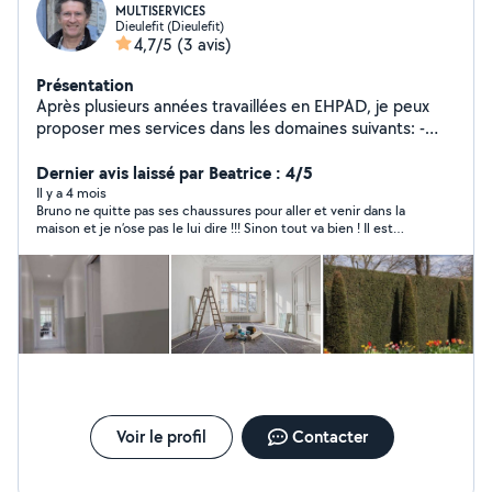
MULTISERVICES
Dieulefit (Dieulefit)
4,7/5
(3 avis)
Présentation
Après plusieurs années travaillées en EHPAD, je peux
proposer mes services dans les domaines suivants: -
espaces verts tondeuse et tailles des haies désherbage
- détapissage, pose de tapissierie et remise en peinture
Dernier avis laissé par Beatrice : 4/5
- arrachage sol souple et pose. - petits travaux
Il y a 4 mois
Bruno ne quitte pas ses chaussures pour aller et venir dans la
deplomberie remplacement robinet - petits travaux
maison et je n’ose pas le lui dire !!! Sinon tout va bien ! Il est
d'électricité remplacement prises - pose de rideaux ,
presque parfait sauf pour ses chaussures !!!
étagères etc.
Voir le profil
Contacter