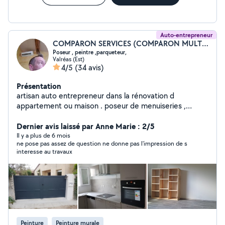
Auto-entrepreneur
COMPARON SERVICES (COMPARON MULTI SERVICES)
Poseur , peintre ,parqueteur,
Valréas (Est)
4/5
(34 avis)
Présentation
artisan auto entrepreneur dans la rénovation d
appartement ou maison . poseur de menuiseries ,
cuisine équipée, dressing, étagères, parquet flottant ,
peinture interieure et exterieure plus de 10 ans d
Dernier avis laissé par Anne Marie : 2/5
expérience. travail soigné et bon prix
Il y a plus de 6 mois
ne pose pas assez de question ne donne pas l'impression de s
interesse au travaux
Peinture
Peinture murale