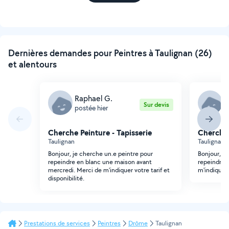
Dernières demandes pour Peintres à Taulignan (26)
et alentours
Raphael G.
R
Sur devis
postée hier
p
Cherche Peinture - Tapisserie
Cherche 
Taulignan
Taulignan
Bonjour, je cherche un.e peintre pour
Bonjour, je
repeindre en blanc une maison avant
repeindre 
mercredi. Merci de m'indiquer votre tarif et
m'indiquer 
disponibilité.
Prestations de services
Peintres
Drôme
Taulignan