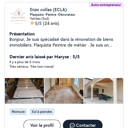
Auto-entrepreneur
Enzo collas (ECLA)
Plaquiste -Peintre -Décorateur
Valréas (Sud)
5/5
(24 avis)
Présentation
Bonjour, Je suis spécialisé dans la rénovation de biens
immobiliers. Plaquiste Peintre de métier . Je suis un
artisan pouvant répondre à une large gamme de
travaux. Pour les demandes de chantier de plus de 30
Dernier avis laissé par Maryse : 5/5
km consultez moi sur ma page google Cordialement
Il y a plus de 6 mois
Très sérieux. Très bon travail
Collas Enzo
Peinture
Sol à peindre
Voir le profil
Contacter