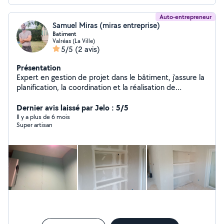
Auto-entrepreneur
Samuel Miras (miras entreprise)
Batiment
Valréas (La Ville)
5/5
(2 avis)
Présentation
Expert en gestion de projet dans le bâtiment, j'assure la
planification, la coordination et la réalisation de
chantiers de grande et petit envergure, garantissant le
respect des délais et des budgets.
Dernier avis laissé par Jelo : 5/5
Il y a plus de 6 mois
Super artisan